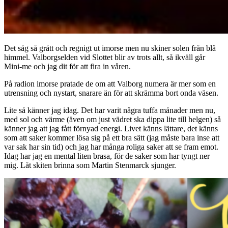
Det såg så grått och regnigt ut imorse men nu skiner solen från blå
himmel. Valborgselden vid Slottet blir av trots allt, så ikväll går
Mini-me och jag dit för att fira in våren.
På radion imorse pratade de om att Valborg numera är mer som en
utrensning och nystart, snarare än för att skrämma bort onda väsen.
Lite så känner jag idag. Det har varit några tuffa månader men nu,
med sol och värme (även om just vädret ska dippa lite till helgen) så
känner jag att jag fått förnyad energi. Livet känns lättare, det känns
som att saker kommer lösa sig på ett bra sätt (jag måste bara inse att
var sak har sin tid) och jag har många roliga saker att se fram emot.
Idag har jag en mental liten brasa, för de saker som har tyngt ner
mig. Låt skiten brinna som Martin Stenmarck sjunger.