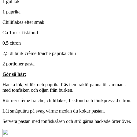
1 gul lök
1 paprika
Chiliflakes efter smak
Ca 1 msk fiskfond
0,5 citron
2,5 dl burk crème fraiche paprika chili
2 portioner pasta
Gör så här:
Hacka lök, vitlök och paprika fräs i en traktörpanna tillsammans
med tonfisken och oljan från burken.
Rör ner crème fraiche, chiliflakes, fiskfond och färskpressad citron.
Låt småputtra på svag värme medan du kokar pastan.
Servera pastan med tonfisksåsen och strö gärna hackade örter över.