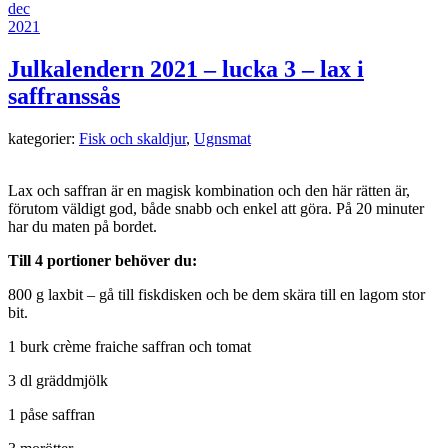
dec
2021
Julkalendern 2021 – lucka 3 – lax i
saffranssås
kategorier:
Fisk och skaldjur
,
Ugnsmat
Lax och saffran är en magisk kombination och den här rätten är,
förutom väldigt god, både snabb och enkel att göra. På 20 minuter
har du maten på bordet.
Till 4 portioner behöver du:
800 g laxbit – gå till fiskdisken och be dem skära till en lagom stor
bit.
1 burk crème fraiche saffran och tomat
3 dl gräddmjölk
1 påse saffran