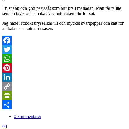
En snabb och god pastasås som blir bra i matlådan. Man får ta lite
senap i taget och smaka av så inte såsen blir för söt.
Jag hade lättkokt brysselkål till och mycket svartpeppar och salt för
att balansera sötman i såsen.
Facebook
Twitter
WhatsApp
Pinterest
LinkedIn
Copy
Link
PrintFriendly
Dela
0 kommentarer
03