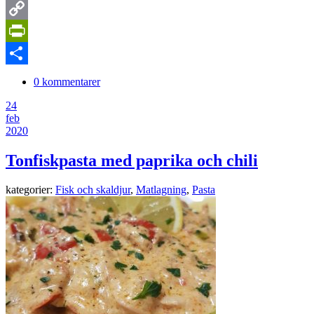
LinkedIn
Copy
Link
PrintFriendly
Dela
0 kommentarer
24
feb
2020
Tonfiskpasta med paprika och chili
kategorier:
Fisk och skaldjur
,
Matlagning
,
Pasta