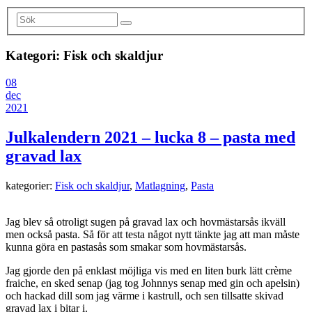
Kategori:
Fisk och skaldjur
08
dec
2021
Julkalendern 2021 – lucka 8 – pasta med
gravad lax
kategorier:
Fisk och skaldjur
,
Matlagning
,
Pasta
Jag blev så otroligt sugen på gravad lax och hovmästarsås ikväll
men också pasta. Så för att testa något nytt tänkte jag att man måste
kunna göra en pastasås som smakar som hovmästarsås.
Jag gjorde den på enklast möjliga vis med en liten burk lätt crème
fraiche, en sked senap (jag tog Johnnys senap med gin och apelsin)
och hackad dill som jag värme i kastrull, och sen tillsatte skivad
gravad lax i bitar i.