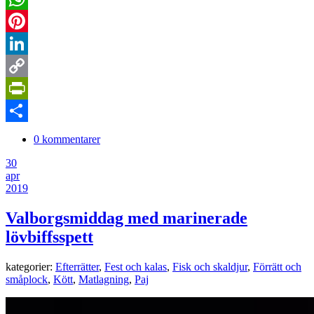
WhatsApp
Pinterest
LinkedIn
Copy
Link
PrintFriendly
Dela
0 kommentarer
30
apr
2019
Valborgsmiddag med marinerade
lövbiffsspett
kategorier:
Efterrätter
,
Fest och kalas
,
Fisk och skaldjur
,
Förrätt och
småplock
,
Kött
,
Matlagning
,
Paj