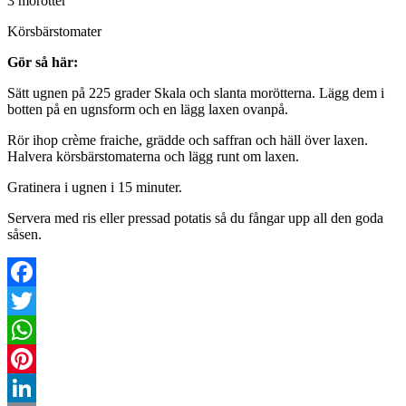
3 morötter
Körsbärstomater
Gör så här:
Sätt ugnen på 225 grader Skala och slanta morötterna. Lägg dem i
botten på en ugnsform och en lägg laxen ovanpå.
Rör ihop crème fraiche, grädde och saffran och häll över laxen.
Halvera körsbärstomaterna och lägg runt om laxen.
Gratinera i ugnen i 15 minuter.
Servera med ris eller pressad potatis så du fångar upp all den goda
såsen.
Facebook
Twitter
WhatsApp
Pinterest