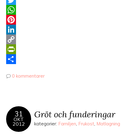
Twitter
WhatsApp
Pinterest
LinkedIn
Copy
Link
PrintFriendly
Dela
0 kommentarer
Gröt och funderingar
31
OKT
2012
kategorier:
Familjen
,
Frukost
,
Matlagning