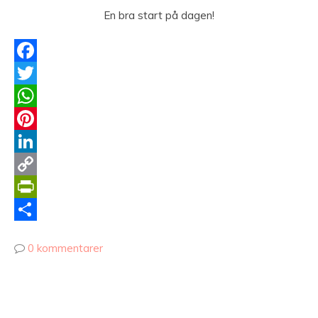
En bra start på dagen!
Facebook
Twitter
WhatsApp
Pinterest
LinkedIn
Copy
Link
PrintFriendly
Dela
0 kommentarer