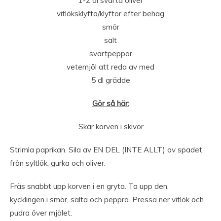
1-2 dl svarta oliver
vitlöksklyfta/klyftor efter behag
smör
salt
svartpeppar
vetemjöl att reda av med
5 dl grädde
Gör så här:
Skär korven i skivor.
Strimla paprikan. Sila av EN DEL (INTE ALLT) av spadet
från syltlök, gurka och oliver.
Fräs snabbt upp korven i en gryta. Ta upp den.
kycklingen i smör, salta och peppra. Pressa ner vitlök och
pudra över mjölet.