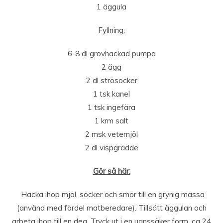
1 äggula
Fyllning:
6-8 dl grovhackad pumpa
2 ägg
2 dl strösocker
1 tsk kanel
1 tsk ingefära
1 krm salt
2 msk vetemjöl
2 dl vispgrädde
Gör så här:
Hacka ihop mjöl, socker och smör till en grynig massa
(använd med fördel matberedare). Tillsätt äggulan och
arbeta ihop till en deg. Tryck ut i en ugnssäker form, ca 24