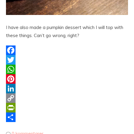
I have also made a pumpkin dessert which I will top with
these things. Can’t go wrong, right?
Facebook
Twitter
WhatsApp
Pinterest
LinkedIn
Copy
Link
PrintFriendly
Dela
0 kommentarer