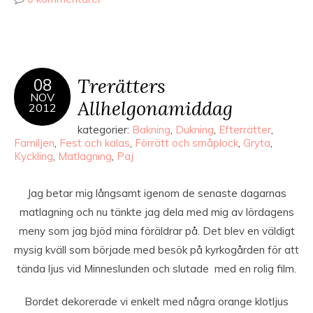
Trerätters
08
NOV
Allhelgonamiddag
2012
kategorier:
Bakning
,
Dukning
,
Efterrätter
,
Familjen
,
Fest och kalas
,
Förrätt och småplock
,
Gryta
,
Kyckling
,
Matlagning
,
Paj
Jag betar mig långsamt igenom de senaste dagarnas
matlagning och nu tänkte jag dela med mig av lördagens
meny som jag bjöd mina föräldrar på. Det blev en väldigt
mysig kväll som började med besök på kyrkogården för att
tända ljus vid Minneslunden och slutade med en rolig film.
Bordet dekorerade vi enkelt med några orange klotljus