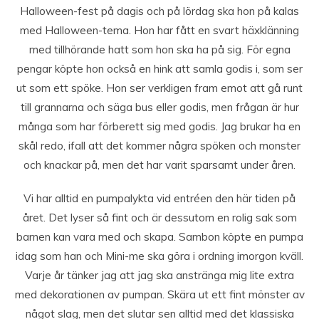
Halloween-fest på dagis och på lördag ska hon på kalas
med Halloween-tema. Hon har fått en svart häxklänning
med tillhörande hatt som hon ska ha på sig. För egna
pengar köpte hon också en hink att samla godis i, som ser
ut som ett spöke. Hon ser verkligen fram emot att gå runt
till grannarna och säga bus eller godis, men frågan är hur
många som har förberett sig med godis. Jag brukar ha en
skål redo, ifall att det kommer några spöken och monster
och knackar på, men det har varit sparsamt under åren.
Vi har alltid en pumpalykta vid entréen den här tiden på
året. Det lyser så fint och är dessutom en rolig sak som
barnen kan vara med och skapa. Sambon köpte en pumpa
idag som han och Mini-me ska göra i ordning imorgon kväll.
Varje år tänker jag att jag ska anstränga mig lite extra
med dekorationen av pumpan. Skära ut ett fint mönster av
något slag, men det slutar sen alltid med det klassiska