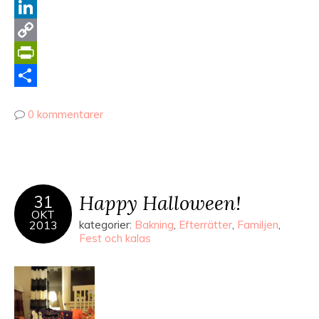
Pinterest
LinkedIn
Copy
Link
PrintFriendly
Dela
0 kommentarer
Happy Halloween!
31
OKT
2013
kategorier:
Bakning
,
Efterrätter
,
Familjen
,
Fest och kalas