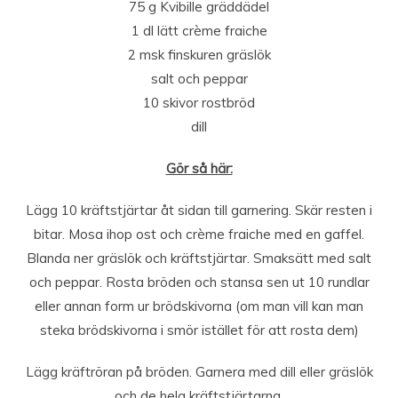
75 g Kvibille gräddädel
1 dl lätt crème fraiche
2 msk finskuren gräslök
salt och peppar
10 skivor rostbröd
dill
Gör så här:
Lägg 10 kräftstjärtar åt sidan till garnering. Skär resten i
bitar. Mosa ihop ost och crème fraiche med en gaffel.
Blanda ner gräslök och kräftstjärtar. Smaksätt med salt
och peppar. Rosta bröden och stansa sen ut 10 rundlar
eller annan form ur brödskivorna (om man vill kan man
steka brödskivorna i smör istället för att rosta dem)
Lägg kräftröran på bröden. Garnera med dill eller gräslök
och de hela kräftstjärtarna.