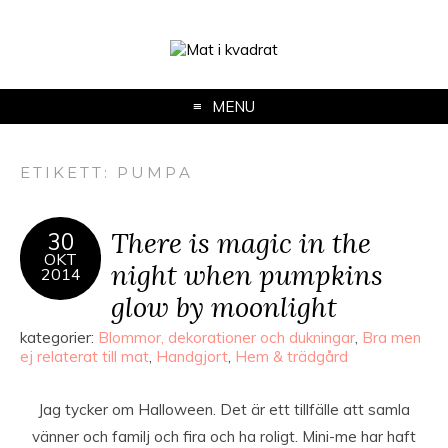
MENU
ETIKETT:
PUMPA
There is magic in the
30
OKT
night when pumpkins
2014
glow by moonlight
kategorier:
Blommor, dekorationer och dukningar
,
Bra men
ej relaterat till mat
,
Handgjort
,
Hem & trädgård
Jag tycker om Halloween. Det är ett tillfälle att samla
vänner och familj och fira och ha roligt. Mini-me har haft