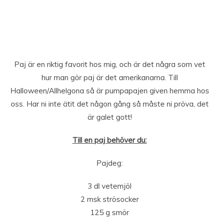
Paj är en riktig favorit hos mig, och är det några som vet
hur man gör paj är det amerikanarna. Till
Halloween/Allhelgona så är pumpapajen given hemma hos
oss. Har ni inte ätit det någon gång så måste ni pröva, det
är galet gott!
Till en paj behöver du:
Pajdeg:
3 dl vetemjöl
2 msk strösocker
125 g smör