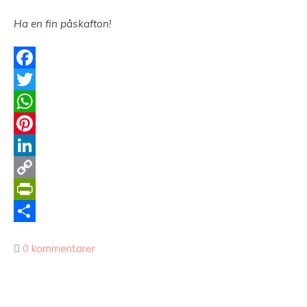
Ha en fin påskafton!
Facebook
Twitter
WhatsApp
Pinterest
LinkedIn
Copy
Link
PrintFriendly
Dela
0 kommentarer