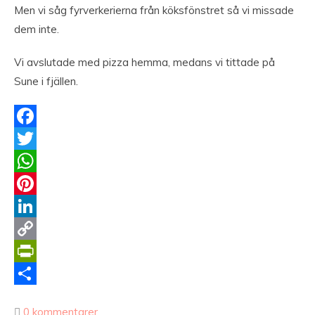
Men vi såg fyrverkerierna från köksfönstret så vi missade
dem inte.
Vi avslutade med pizza hemma, medans vi tittade på
Sune i fjällen.
Facebook
Twitter
WhatsApp
Pinterest
LinkedIn
Copy
Link
PrintFriendly
Dela
0 kommentarer