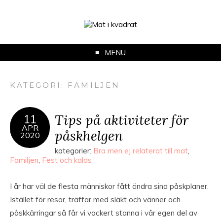
MENU
KATEGORI:
FAMILJEN
Tips på aktiviteter för
11
APR
påskhelgen
2020
kategorier:
Bra men ej relaterat till mat
,
Familjen
,
Fest och kalas
I år har väl de flesta människor fått ändra sina påskplaner.
Istället för resor, träffar med släkt och vänner och
påskkärringar så får vi vackert stanna i vår egen del av