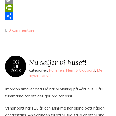
Copy
Link
PrintFriendly
Dela
0 kommentarer
Nu säljer vi huset!
03
JUL
2018
kategorier:
Familjen
,
Hem & trädgård
,
Me,
myself and I
Imorgon smäller det! Då har vi visning på vårt hus. Håll
tummarna för att det går bra för oss!
Vi har bott här i 10 år och Mini-me har aldrig bott någon
annanstans. Anledningen till att vi ska sälja är att vi ska