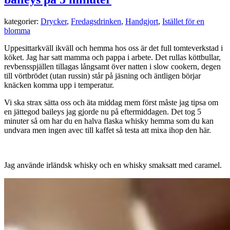
kategorier:
Drycker
,
Fredagsdrinken
,
Handgjort
,
Istället för en
blomma
Uppesittarkväll ikväll och hemma hos oss är det full tomteverkstad i
köket. Jag har satt mamma och pappa i arbete. Det rullas köttbullar,
revbensspjällen tillagas långsamt över natten i slow cookern, degen
till vörtbrödet (utan russin) står på jäsning och äntligen börjar
knäcken komma upp i temperatur.
Vi ska strax sätta oss och äta middag mem först måste jag tipsa om
en jättegod baileys jag gjorde nu på eftermiddagen. Det tog 5
minuter så om har du en halva flaska whisky hemma som du kan
undvara men ingen avec till kaffet så testa att mixa ihop den här.
Jag använde irländsk whisky och en whisky smaksatt med caramel.