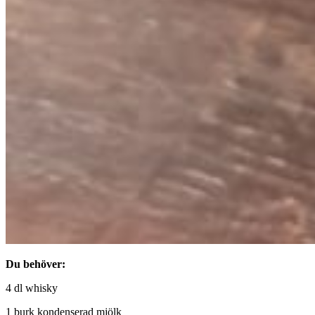
Du behöver:
4 dl whisky
1 burk kondenserad mjölk