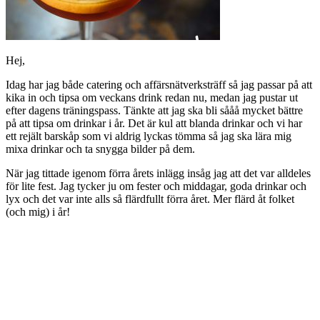
Hej,
Idag har jag både catering och affärsnätverksträff så jag passar på att
kika in och tipsa om veckans drink redan nu, medan jag pustar ut
efter dagens träningspass. Tänkte att jag ska bli sååå mycket bättre
på att tipsa om drinkar i år. Det är kul att blanda drinkar och vi har
ett rejält barskåp som vi aldrig lyckas tömma så jag ska lära mig
mixa drinkar och ta snygga bilder på dem.
När jag tittade igenom förra årets inlägg insåg jag att det var alldeles
för lite fest. Jag tycker ju om fester och middagar, goda drinkar och
lyx och det var inte alls så flärdfullt förra året. Mer flärd åt folket
(och mig) i år!