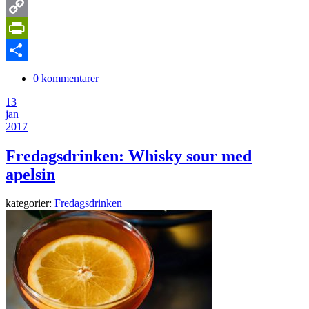
LinkedIn
Copy
Link
PrintFriendly
Dela
0 kommentarer
13
jan
2017
Fredagsdrinken: Whisky sour med
apelsin
kategorier:
Fredagsdrinken