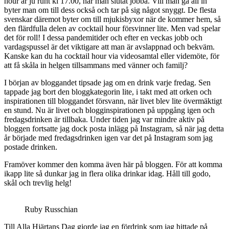
hour är ju runt kl 17.00, när man slutat jobba. Vill man gå all in
byter man om till dess också och tar på sig något snyggt. De flesta
svenskar däremot byter om till mjukisbyxor när de kommer hem, så
den flärdfulla delen av cocktail hour försvinner lite. Men vad spelar
det för roll! I dessa pandemitider och efter en veckas jobb och
vardagspussel är det viktigare att man är avslappnad och bekväm.
Kanske kan du ha cocktail hour via videosamtal eller videmöte, för
att få skåla in helgen tillsammans med vänner och familj?
I början av bloggandet tipsade jag om en drink varje fredag. Sen
tappade jag bort den bloggkategorin lite, i takt med att orken och
inspirationen till bloggandet försvann, när livet blev lite övermäktigt
en stund. Nu är livet och blogginspirationen på uppgång igen och
fredagsdrinken är tillbaka. Under tiden jag var mindre aktiv på
bloggen fortsatte jag dock posta inlägg på Instagram, så när jag detta
år började med fredagsdrinken igen var det på Instagram som jag
postade drinken.
Framöver kommer den komma även här på bloggen. För att komma
ikapp lite så dunkar jag in flera olika drinkar idag. Håll till godo,
skål och trevlig helg!
Ruby Russchian
Till Alla Hjärtans Dag gjorde jag en fördrink som jag hittade på