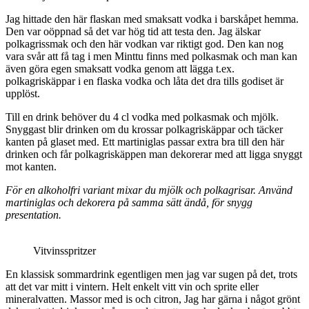
Jag hittade den här flaskan med smaksatt vodka i barskåpet hemma.
Den var oöppnad så det var hög tid att testa den. Jag älskar
polkagrissmak och den här vodkan var riktigt god. Den kan nog
vara svår att få tag i men Minttu finns med polkasmak och man kan
även göra egen smaksatt vodka genom att lägga t.ex.
polkagriskäppar i en flaska vodka och låta det dra tills godiset är
upplöst.
Till en drink behöver du 4 cl vodka med polkasmak och mjölk.
Snyggast blir drinken om du krossar polkagriskäppar och täcker
kanten på glaset med. Ett martiniglas passar extra bra till den här
drinken och får polkagriskäppen man dekorerar med att ligga snyggt
mot kanten.
För en alkoholfri variant mixar du mjölk och polkagrisar. Använd
martiniglas och dekorera på samma sätt ändå, för snygg
presentation.
Vitvinsspritzer
En klassisk sommardrink egentligen men jag var sugen på det, trots
att det var mitt i vintern. Helt enkelt vitt vin och sprite eller
mineralvatten. Massor med is och citron, Jag har gärna i något grönt