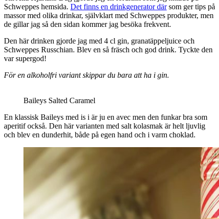
Schweppes hemsida.
Det finns en drinkgenerator där
som ger tips på
massor med olika drinkar, självklart med Schweppes produkter, men
de gillar jag så den sidan kommer jag besöka frekvent.
Den här drinken gjorde jag med 4 cl gin, granatäppeljuice och
Schweppes Russchian. Blev en så fräsch och god drink. Tyckte den
var supergod!
För en alkoholfri variant skippar du bara att ha i gin.
Baileys Salted Caramel
En klassisk Baileys med is i är ju en avec men den funkar bra som
aperitif också. Den här varianten med salt kolasmak är helt ljuvlig
och blev en dunderhit, både på egen hand och i varm choklad.