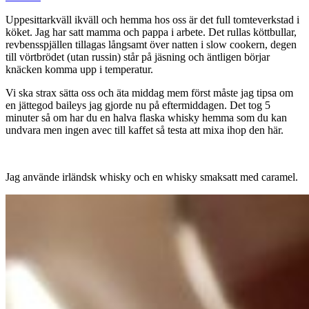
Uppesittarkväll ikväll och hemma hos oss är det full tomteverkstad i
köket. Jag har satt mamma och pappa i arbete. Det rullas köttbullar,
revbensspjällen tillagas långsamt över natten i slow cookern, degen
till vörtbrödet (utan russin) står på jäsning och äntligen börjar
knäcken komma upp i temperatur.
Vi ska strax sätta oss och äta middag mem först måste jag tipsa om
en jättegod baileys jag gjorde nu på eftermiddagen. Det tog 5
minuter så om har du en halva flaska whisky hemma som du kan
undvara men ingen avec till kaffet så testa att mixa ihop den här.
Jag använde irländsk whisky och en whisky smaksatt med caramel.