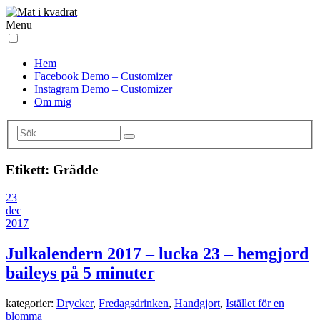
Menu
Hem
Facebook Demo – Customizer
Instagram Demo – Customizer
Om mig
Etikett:
Grädde
23
dec
2017
Julkalendern 2017 – lucka 23 – hemgjord
baileys på 5 minuter
kategorier:
Drycker
,
Fredagsdrinken
,
Handgjort
,
Istället för en
blomma