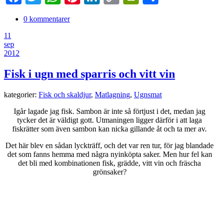
Link
0 kommentarer
11
sep
2012
Fisk i ugn med sparris och vitt vin
kategorier:
Fisk och skaldjur
,
Matlagning
,
Ugnsmat
Igår lagade jag fisk. Sambon är inte så förtjust i det, medan jag
tycker det är väldigt gott. Utmaningen ligger därför i att laga
fiskrätter som även sambon kan nicka gillande åt och ta mer av.
Det här blev en sådan lyckträff, och det var ren tur, för jag blandade
det som fanns hemma med några nyinköpta saker. Men hur fel kan
det bli med kombinationen fisk, grädde, vitt vin och fräscha
grönsaker?