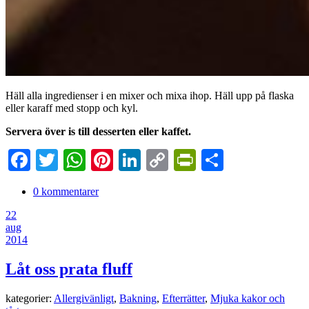
Häll alla ingredienser i en mixer och mixa ihop. Häll upp på flaska
eller karaff med stopp och kyl.
Servera över is till desserten eller kaffet.
Facebook
Twitter
WhatsApp
Pinterest
LinkedIn
Copy
PrintFriendl
Dela
Link
0 kommentarer
22
aug
2014
Låt oss prata fluff
kategorier:
Allergivänligt
,
Bakning
,
Efterrätter
,
Mjuka kakor och