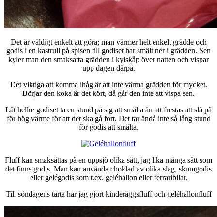
Det är väldigt enkelt att göra; man värmer helt enkelt grädde och
godis i en kastrull på spisen till godiset har smält ner i grädden. Sen
kyler man den smaksatta grädden i kylskåp över natten och vispar
upp dagen därpå.
Det viktiga att komma ihåg är att inte värma grädden för mycket.
Börjar den koka är det kört, då går den inte att vispa sen.
Låt hellre godiset ta en stund på sig att smälta än att frestas att slå på
för hög värme för att det ska gå fort. Det tar ändå inte så lång stund
för godis att smälta.
Fluff kan smaksättas på en uppsjö olika sätt, jag lika många sätt som
det finns godis. Man kan använda choklad av olika slag, skumgodis
eller gelégodis som t.ex. geléhallon eller ferraribilar.
Till söndagens tårta har jag gjort kinderäggsfluff och geléhallonfluff