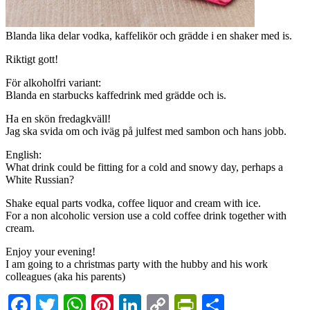
Blanda lika delar vodka, kaffelikör och grädde i en shaker med is.
Riktigt gott!
För alkoholfri variant:
Blanda en starbucks kaffedrink med grädde och is.
Ha en skön fredagkväll!
Jag ska svida om och iväg på julfest med sambon och hans jobb.
English:
What drink could be fitting for a cold and snowy day, perhaps a
White Russian?
Shake equal parts vodka, coffee liquor and cream with ice.
For a non alcoholic version use a cold coffee drink together with
cream.
Enjoy your evening!
I am going to a christmas party with the hubby and his work
colleagues (aka his parents)
Facebook
Twitter
WhatsApp
Pinterest
LinkedIn
Copy
PrintFriendl
Dela