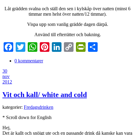
Låt grädden svalna och ställ den sen i kylskåp över natten (minst 6
timmar men helst över natten/12 timmar).
Vispa upp som vanlig grädde dagen därpå.
Använd till efterrätter och bakning.
Facebook
Twitter
WhatsApp
Pinterest
LinkedIn
Copy
PrintFriendl
Dela
Link
0 kommentarer
30
nov
2012
Vit och kall/ white and cold
kategorier:
Fredagsdrinken
* Scroll down for English
Hej,
Det är kallt och snöigt ute och en passande drink då kanske kan vara