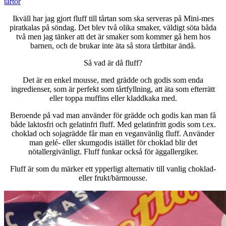
tårtor
Ikväll har jag gjort fluff till tårtan som ska serveras på Mini-mes
piratkalas på söndag. Det blev två olika smaker, väldigt söta båda
två men jag tänker att det är smaker som kommer gå hem hos
barnen, och de brukar inte äta så stora tårtbitar ändå.
Så vad är då fluff?
Det är en enkel mousse, med grädde och godis som enda
ingredienser, som är perfekt som tårtfyllning, att äta som efterrätt
eller toppa muffins eller kladdkaka med.
Beroende på vad man använder för grädde och godis kan man få
både laktosfri och gelatinfri fluff. Med gelatinfritt godis som t.ex.
choklad och sojagrädde får man en veganvänlig fluff. Använder
man gelé- eller skumgodis istället för choklad blir det
nötallergivänligt. Fluff funkar också för äggallergiker.
Fluff är som du märker ett ypperligt alternativ till vanlig choklad-
eller frukt/bärmousse.