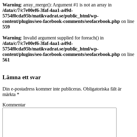
Warning
: array_merge(): Argument #1 is not an array in
/data/c/7/c7e00ef6-3faf-4aa1-a49d-
5754f0cda95b/matikvadrat.se/public_html/wp-
content/plugins/seo-facebook-comments/seofacebook.php
on line
559
Warning
: Invalid argument supplied for foreach() in
/data/c/7/c7e00ef6-3faf-4aa1-a49d-
5754f0cda95b/matikvadrat.se/public_html/wp-
content/plugins/seo-facebook-comments/seofacebook.php
on line
561
Lämna ett svar
Din e-postadress kommer inte publiceras.
Obligatoriska fält är
märkta
*
Kommentar