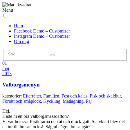
Menu
Hem
Facebook Demo – Customizer
Instagram Demo – Customizer
Om mig
01
maj
2013
Valborgsmenyn
kategorier:
Efterrätter
,
Familjen
,
Fest och kalas
,
Fisk och skaldjur
,
Förrätt och småplock
,
Kyckling
,
Matlagning
,
Paj
Hej,
Hade ni en bra valborgsmässoafton?
Vi var hos svärföräldrarna och åt och drack gott. Självklart blev det
en tur till brasan också. Såg ni någon brasa igår?