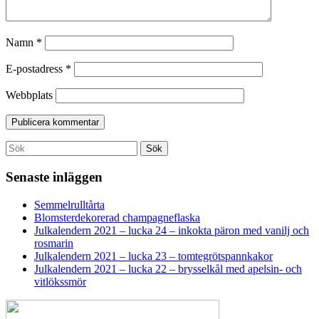
Namn
*
E-postadress
*
Webbplats
Search
Sök
for:
Senaste inläggen
Semmelrulltårta
Blomsterdekorerad champagneflaska
Julkalendern 2021 – lucka 24 – inkokta päron med vanilj och
rosmarin
Julkalendern 2021 – lucka 23 – tomtegrötspannkakor
Julkalendern 2021 – lucka 22 – brysselkål med apelsin- och
vitlökssmör