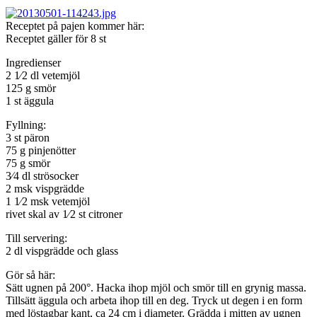
Receptet på pajen kommer här:
Receptet gäller för 8 st
Ingredienser
2 1⁄2 dl vetemjöl
125 g smör
1 st äggula
Fyllning:
3 st päron
75 g pinjenötter
75 g smör
3⁄4 dl strösocker
2 msk vispgrädde
1 1⁄2 msk vetemjöl
rivet skal av 1⁄2 st citroner
Till servering:
2 dl vispgrädde och glass
Gör så här:
Sätt ugnen på 200°. Hacka ihop mjöl och smör till en grynig massa.
Tillsätt äggula och arbeta ihop till en deg. Tryck ut degen i en form
med löstagbar kant, ca 24 cm i diameter. Grädda i mitten av ugnen