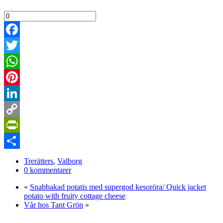
Facebook
Twitter
WhatsApp
Pinterest
LinkedIn
Copy
Link
PrintFriendly
Dela
Trerätters
,
Valborg
0 kommentarer
«
Snabbakad potatis med supergod kesoröra/ Quick jacket
potato with fruity cottage cheese
Vår hos Tant Grön
»