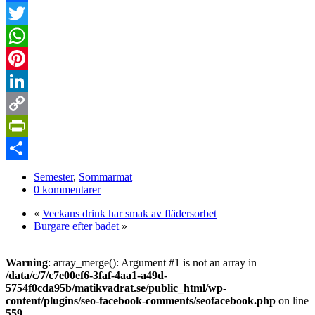
Facebook
Twitter
WhatsApp
Pinterest
LinkedIn
Copy
Link
PrintFriendly
Dela
Semester
,
Sommarmat
0 kommentarer
«
Veckans drink har smak av flädersorbet
Burgare efter badet
»
Warning
: array_merge(): Argument #1 is not an array in
/data/c/7/c7e00ef6-3faf-4aa1-a49d-
5754f0cda95b/matikvadrat.se/public_html/wp-
content/plugins/seo-facebook-comments/seofacebook.php
on line
559