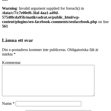
Warning
: Invalid argument supplied for foreach() in
/data/c/7/c7e00ef6-3faf-4aa1-a49d-
5754f0cda95b/matikvadrat.se/public_html/wp-
content/plugins/seo-facebook-comments/seofacebook.php
on line
561
Lämna ett svar
Din e-postadress kommer inte publiceras.
Obligatoriska fält är
märkta
*
Kommentar
Namn
*