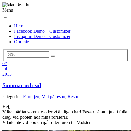
Menu
Hem
Facebook Demo – Customizer
Instagram Demo – Customizer
Om mig
07
jul
2013
Sommar och sol
kategorier:
Familjen
,
Mat på resan
,
Resor
Hej,
Vilket härligt sommarväder vi äntligen har! Passar på att njuta i fulla
drag, vid poolen hos mina föräldrar.
Vilade lite vid poolen igår efter turen till Vadstena.