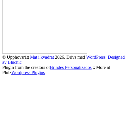
© Upphovsrätt
Mat i kvadrat
2026. Drivs med
WordPress
.
Designad
av Bluchic
Plugin from the creators of
Brindes Personalizados
:: More at
Plulz
Wordpress Plugins