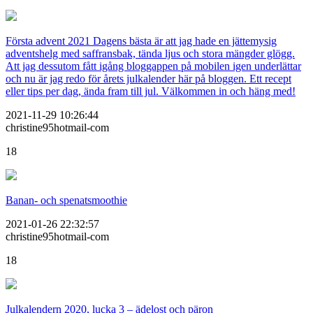
Första advent 2021 Dagens bästa är att jag hade en jättemysig
adventshelg med saffransbak, tända ljus och stora mängder glögg.
Att jag dessutom fått igång bloggappen på mobilen igen underlättar
och nu är jag redo för årets julkalender här på bloggen. Ett recept
eller tips per dag, ända fram till jul. Välkommen in och häng med!
2021-11-29 10:26:44
christine95hotmail-com
18
Banan- och spenatsmoothie
2021-01-26 22:32:57
christine95hotmail-com
18
Julkalendern 2020, lucka 3 – ädelost och päron