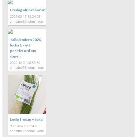
Fredagsdrinksbonanza!
2021-02-19 15:24:08
christine95hotmail-com
Julkalendern 2020,
lucka 1 – ett
positivt ord om
dagen
2020-12-01 08:59:30
christine95hotmail-com
Ledig fredag = baka
2019-05-31 07:43:03
christine95hotmail-com