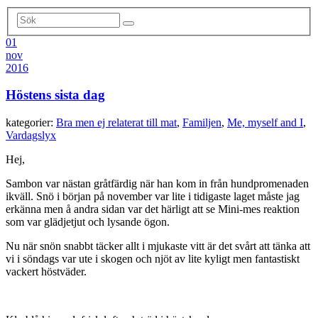
01
nov
2016
Höstens sista dag
kategorier:
Bra men ej relaterat till mat
,
Familjen
,
Me, myself and I
,
Vardagslyx
Hej,
Sambon var nästan gråtfärdig när han kom in från hundpromenaden
ikväll. Snö i början på november var lite i tidigaste laget måste jag
erkänna men å andra sidan var det härligt att se Mini-mes reaktion
som var glädjetjut och lysande ögon.
Nu när snön snabbt täcker allt i mjukaste vitt är det svårt att tänka att
vi i söndags var ute i skogen och njöt av lite kyligt men fantastiskt
vackert höstväder.