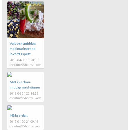
Valborgsmiddag
med marinerade
lövbiffsspett
2019-04-30 16:28:03
christine95hotmail-com
Mitt i veckan-
middag med vänner
2019-04-24 22:14:52
christine95hotmail-com
Må bra-dag
2019-01-20 21:09:15
christine95hotmail-com