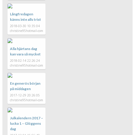
Långfredagen
känns inte alls trist
2018-03-30 10:35:04
christine95hotmail-com
Alla hjärtans dag
kan vara så mycket
2018-02-14 22:26:24
christine95hotmail-com
En generös början
på middagen
2017-12-29 20:26:05
christine95hotmail-com
Julkalendern 2017 –
lucka 1 – Glöggens
dag