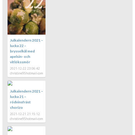
Julkalendern 2021 –
lucka 22 –
brysselkål med
apelsin- och
vitlökssmör
2021-12-22 23:06:42
christine95hotmail-com
Julkalendern 2021 –
lucka 21 –
rödvinsfräst
chorizo
2021-12-21 21:15:12
christine95hotmail-com