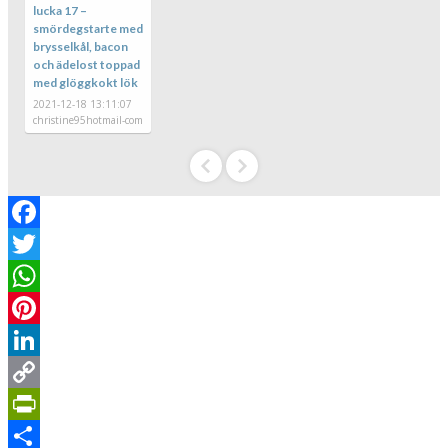
lucka 17 –
smördegstarte med
brysselkål, bacon
och ädelost toppad
med glöggkokt lök
2021-12-18 13:11:07
christine95hotmail-com
Facebook
Twitter
WhatsApp
Pinterest
LinkedIn
Copy
Link
PrintFriendly