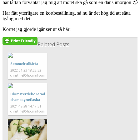
här tårtan förväntar jag mig att mötet ska gå som en dans imorgon 🙂
Har fått ytterligare en kortbeställning, så nu är det hög tid att sätta
igång med det.
Kortet jag gjorde igår ser ut så här:
Related Posts
Semmelrulltårta
2022-01-23 18:22:32
christine95hotmail-com
Blomsterdekorerad
champagneflaska
2021-12-28 14:17:31
christine95hotmail-com