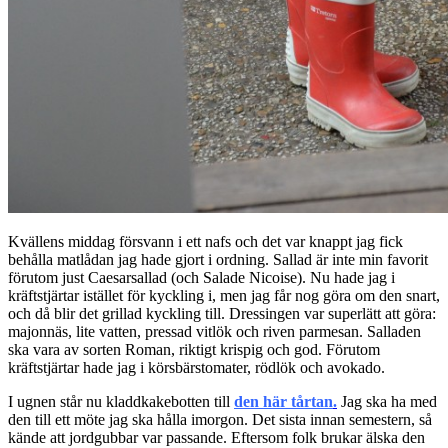
Kvällens middag försvann i ett nafs och det var knappt jag fick
behålla matlådan jag hade gjort i ordning. Sallad är inte min favorit
förutom just Caesarsallad (och Salade Nicoise). Nu hade jag i
kräftstjärtar istället för kyckling i, men jag får nog göra om den snart,
och då blir det grillad kyckling till. Dressingen var superlätt att göra:
majonnäs, lite vatten, pressad vitlök och riven parmesan. Salladen
ska vara av sorten Roman, riktigt krispig och god. Förutom
kräftstjärtar hade jag i körsbärstomater, rödlök och avokado.
I ugnen står nu kladdkakebotten till
den här
tårtan
.
Jag ska ha med
den till ett möte jag ska hålla imorgon. Det sista innan semestern, så
kände att jordgubbar var passande. Eftersom folk brukar älska den