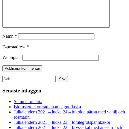
Namn
*
E-postadress
*
Webbplats
Search
Sök
for:
Senaste inläggen
Semmelrulltårta
Blomsterdekorerad champagneflaska
Julkalendern 2021 – lucka 24 – inkokta päron med vanilj och
rosmarin
Julkalendern 2021 – lucka 23 – tomtegrötspannkakor
Julkalendern 2021 – lucka 22 – brysselkål med apelsin- och