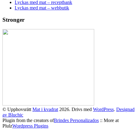
Lyckas med mat – receptbank
Lyckas med mat – webbutik
Stronger
© Upphovsrätt
Mat i kvadrat
2026. Drivs med
WordPress
.
Designad
av Bluchic
Plugin from the creators of
Brindes Personalizados
:: More at
Plulz
Wordpress Plugins