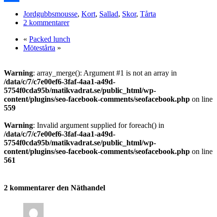
Dela
Jordgubbsmousse
,
Kort
,
Sallad
,
Skor
,
Tårta
2 kommentarer
«
Packed lunch
Mötestårta
»
Warning
: array_merge(): Argument #1 is not an array in
/data/c/7/c7e00ef6-3faf-4aa1-a49d-
5754f0cda95b/matikvadrat.se/public_html/wp-
content/plugins/seo-facebook-comments/seofacebook.php
on line
559
Warning
: Invalid argument supplied for foreach() in
/data/c/7/c7e00ef6-3faf-4aa1-a49d-
5754f0cda95b/matikvadrat.se/public_html/wp-
content/plugins/seo-facebook-comments/seofacebook.php
on line
561
2 kommentarer den Näthandel