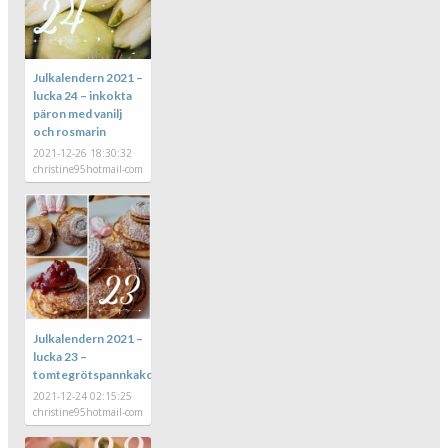
Julkalendern 2021 –
lucka 24 – inkokta
päron med vanilj
och rosmarin
2021-12-26 18:30:32
christine95hotmail-com
Julkalendern 2021 –
lucka 23 –
tomtegrötspannkakor
2021-12-24 02:15:25
christine95hotmail-com