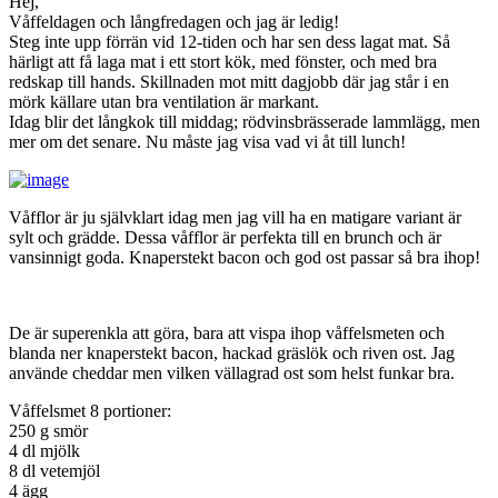
Hej,
Våffeldagen och långfredagen och jag är ledig!
Steg inte upp förrän vid 12-tiden och har sen dess lagat mat. Så
härligt att få laga mat i ett stort kök, med fönster, och med bra
redskap till hands. Skillnaden mot mitt dagjobb där jag står i en
mörk källare utan bra ventilation är markant.
Idag blir det långkok till middag; rödvinsbrässerade lammlägg, men
mer om det senare. Nu måste jag visa vad vi åt till lunch!
Våfflor är ju självklart idag men jag vill ha en matigare variant är
sylt och grädde. Dessa våfflor är perfekta till en brunch och är
vansinnigt goda. Knaperstekt bacon och god ost passar så bra ihop!
De är superenkla att göra, bara att vispa ihop våffelsmeten och
blanda ner knaperstekt bacon, hackad gräslök och riven ost. Jag
använde cheddar men vilken vällagrad ost som helst funkar bra.
Våffelsmet 8 portioner:
250 g smör
4 dl mjölk
8 dl vetemjöl
4 ägg