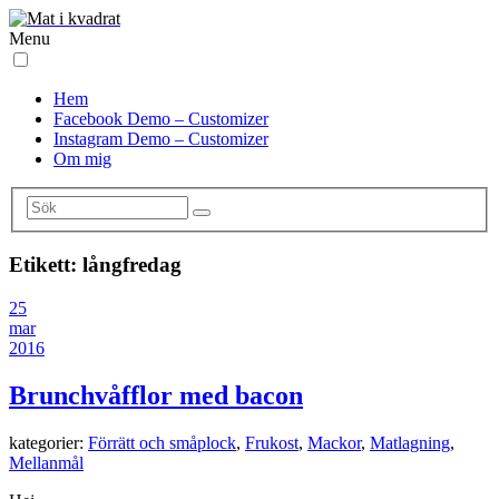
Menu
Hem
Facebook Demo – Customizer
Instagram Demo – Customizer
Om mig
Etikett:
långfredag
25
mar
2016
Brunchvåfflor med bacon
kategorier:
Förrätt och småplock
,
Frukost
,
Mackor
,
Matlagning
,
Mellanmål