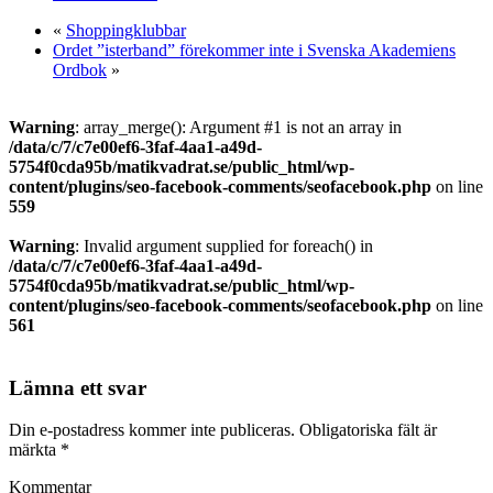
«
Shoppingklubbar
Ordet ”isterband” förekommer inte i Svenska Akademiens
Ordbok
»
Warning
: array_merge(): Argument #1 is not an array in
/data/c/7/c7e00ef6-3faf-4aa1-a49d-
5754f0cda95b/matikvadrat.se/public_html/wp-
content/plugins/seo-facebook-comments/seofacebook.php
on line
559
Warning
: Invalid argument supplied for foreach() in
/data/c/7/c7e00ef6-3faf-4aa1-a49d-
5754f0cda95b/matikvadrat.se/public_html/wp-
content/plugins/seo-facebook-comments/seofacebook.php
on line
561
Lämna ett svar
Din e-postadress kommer inte publiceras.
Obligatoriska fält är
märkta
*
Kommentar