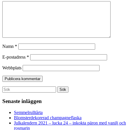
Namn
*
E-postadress
*
Webbplats
Search
Sök
for:
Senaste inläggen
Semmelrulltårta
Blomsterdekorerad champagneflaska
Julkalendern 2021 – lucka 24 – inkokta päron med vanilj och
rosmarin