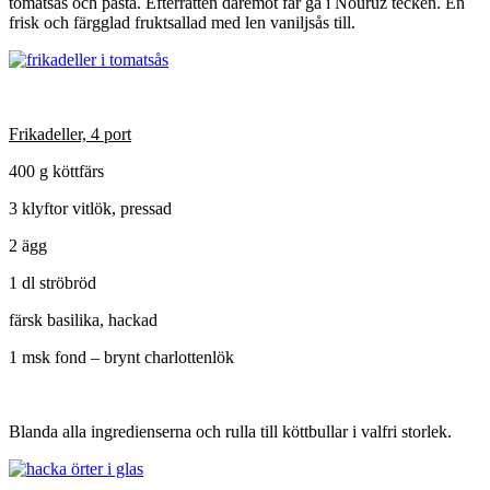
tomatsås och pasta. Efterrätten däremot får gå i Nouruz tecken. En
frisk och färgglad fruktsallad med len vaniljsås till.
Frikadeller, 4 port
400 g köttfärs
3 klyftor vitlök, pressad
2 ägg
1 dl ströbröd
färsk basilika, hackad
1 msk fond – brynt charlottenlök
Blanda alla ingredienserna och rulla till köttbullar i valfri storlek.