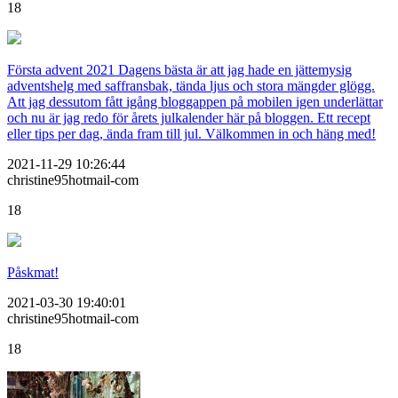
18
Första advent 2021 Dagens bästa är att jag hade en jättemysig
adventshelg med saffransbak, tända ljus och stora mängder glögg.
Att jag dessutom fått igång bloggappen på mobilen igen underlättar
och nu är jag redo för årets julkalender här på bloggen. Ett recept
eller tips per dag, ända fram till jul. Välkommen in och häng med!
2021-11-29 10:26:44
christine95hotmail-com
18
Påskmat!
2021-03-30 19:40:01
christine95hotmail-com
18