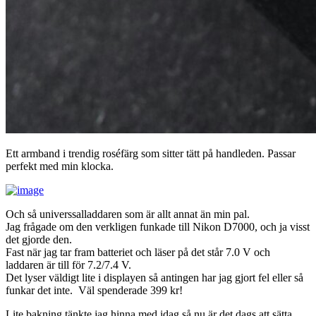
Ett armband i trendig roséfärg som sitter tätt på handleden. Passar
perfekt med min klocka.
Och så universsalladdaren som är allt annat än min pal.
Jag frågade om den verkligen funkade till Nikon D7000, och ja visst
det gjorde den.
Fast när jag tar fram batteriet och läser på det står 7.0 V och
laddaren är till för 7.2/7.4 V.
Det lyser väldigt lite i displayen så antingen har jag gjort fel eller så
funkar det inte. Väl spenderade 399 kr!
Lite bakning tänkte jag hinna med idag så nu är det dags att sätta