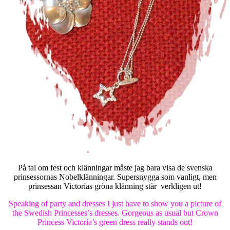
På tal om fest och klänningar måste jag bara visa de svenska
prinsessornas Nobelklänningar. Supersnygga som vanligt, men
prinsessan Victorias gröna klänning står verkligen ut!
Speaking of party and dresses I just have to show you a picture of
the Swedish Princesses’s dresses. Gorgeous as usual but Crown
Princess Victoria’s green dress really stands out!