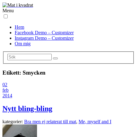
Menu
Hem
Facebook Demo – Customizer
Instagram Demo – Customizer
Om mig
Etikett:
Smycken
02
feb
2014
Nytt bling-bling
kategorier:
Bra men ej relaterat till mat
,
Me, myself and I