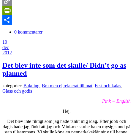
LinkedIn
Copy
Link
PrintFriendly
Dela
0 kommentarer
10
dec
2012
Det blev inte som det skulle/ Didn’t go as
planned
kategorier:
Bakning
,
Bra men ej relaterat till mat
,
Fest och kalas
,
Glass och godis
Pink = English
Hej,
Det blev inte riktigt som jag hade tänkt mig idag. Efter jobb och
dagis hade jag tänkt att jag och Mini-me skulle ha en mysig stund på
stan tillsammans. Vi skulle köpa en pepparkaksklänning till henne,