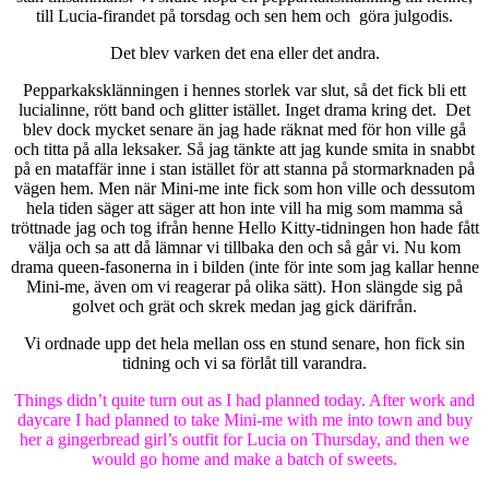
till Lucia-firandet på torsdag och sen hem och göra julgodis.
Det blev varken det ena eller det andra.
Pepparkaksklänningen i hennes storlek var slut, så det fick bli ett
lucialinne, rött band och glitter istället. Inget drama kring det. Det
blev dock mycket senare än jag hade räknat med för hon ville gå
och titta på alla leksaker. Så jag tänkte att jag kunde smita in snabbt
på en mataffär inne i stan istället för att stanna på stormarknaden på
vägen hem. Men när Mini-me inte fick som hon ville och dessutom
hela tiden säger att säger att hon inte vill ha mig som mamma så
tröttnade jag och tog ifrån henne Hello Kitty-tidningen hon hade fått
välja och sa att då lämnar vi tillbaka den och så går vi. Nu kom
drama queen-fasonerna in i bilden (inte för inte som jag kallar henne
Mini-me, även om vi reagerar på olika sätt). Hon slängde sig på
golvet och grät och skrek medan jag gick därifrån.
Vi ordnade upp det hela mellan oss en stund senare, hon fick sin
tidning och vi sa förlåt till varandra.
Things didn’t quite turn out as I had planned today. After work and
daycare I had planned to take Mini-me with me into town and buy
her a gingerbread girl’s outfit for Lucia on Thursday, and then we
would go home and make a batch of sweets.