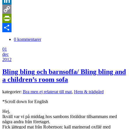
LinkedIn
Copy
Link
PrintFriendly
Dela
0 kommentarer
01
dec
2012
Bling bling och barnsoffa/ Bling bling and
a children’s room sofa
kategorier:
Bra men ej relaterat till mat
,
Hem & trädgård
*Scroll down for English
Hej,
Ikväll var vi på middag hos sambons föräldrar tillsammans med
några andra från företaget.
Fick jättegod mat från Robertson: kall marinerad oxfilé med