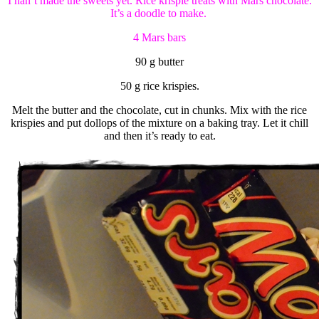
I han’t made the sweets yet. Rice krispie treats with Mars chocolate.
It’s a doodle to make.
4 Mars bars
90 g butter
50 g rice krispies.
Melt the butter and the chocolate, cut in chunks. Mix with the rice
krispies and put dollops of the mixture on a baking tray. Let it chill
and then it’s ready to eat.