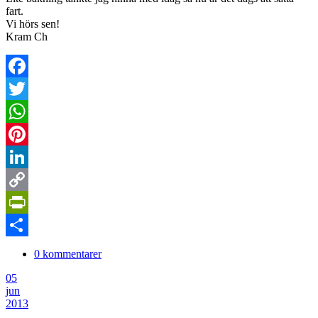
fart.
Vi hörs sen!
Kram Ch
Facebook
Twitter
WhatsApp
Pinterest
LinkedIn
Copy
Link
PrintFriendly
Dela
0 kommentarer
05
jun
2013