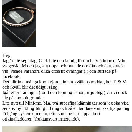
Hej,
Jag är lite seg idag. Gick inte och la mig förrän halv 5 imorse. Min
svägerska M och jag satt uppe och pratade om ditt och datt, drack
vin, visade varandra olika crossfit-övningar (!) och surfade på
facebook.
Det blir inte många knop gjorda innan kvällens middag hos E & M
och ikväll blir det tidigt i säng.
Igår efter träningen (rodd och löpning i snön, urjobbigt) var vi dock
ute på shoppingrunda.
Lite nytt till Mini-me, bl.a. två superfina klänningar som jag ska visa
senare, nytt bling-bling till mig och så en laddare som ska hjälpa mig
få igång systemkameran, eftersom jag har tappat bort
originalladdaren (fruktansvärt irriterande).