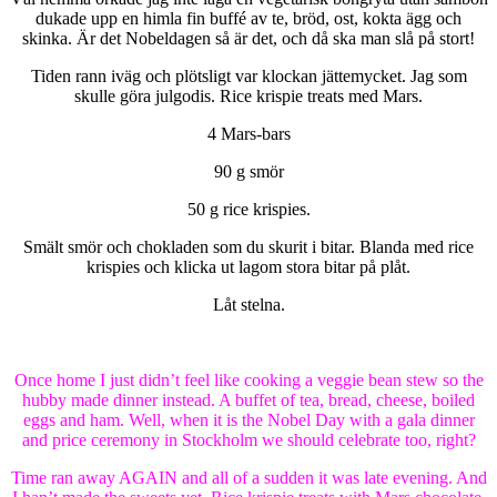
dukade upp en himla fin buffé av te, bröd, ost, kokta ägg och
skinka. Är det Nobeldagen så är det, och då ska man slå på stort!
Tiden rann iväg och plötsligt var klockan jättemycket. Jag som
skulle göra julgodis. Rice krispie treats med Mars.
4 Mars-bars
90 g smör
50 g rice krispies.
Smält smör och chokladen som du skurit i bitar. Blanda med rice
krispies och klicka ut lagom stora bitar på plåt.
Låt stelna.
Once home I just didn’t feel like cooking a veggie bean stew so the
hubby made dinner instead. A buffet of tea, bread, cheese, boiled
eggs and ham. Well, when it is the Nobel Day with a gala dinner
and price ceremony in Stockholm we should celebrate too, right?
Time ran away AGAIN and all of a sudden it was late evening. And