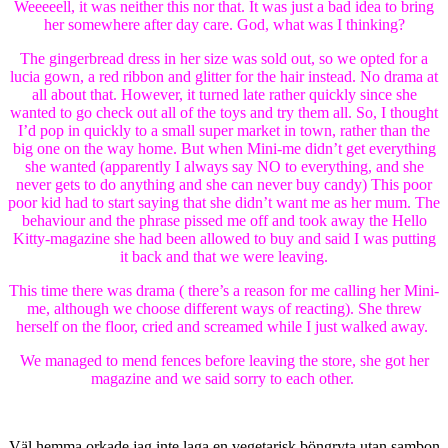
Weeeeell, it was neither this nor that. It was just a bad idea to bring
her somewhere after day care. God, what was I thinking?
The gingerbread dress in her size was sold out, so we opted for a
lucia gown, a red ribbon and glitter for the hair instead. No drama at
all about that. However, it turned late rather quickly since she
wanted to go check out all of the toys and try them all. So, I thought
I’d pop in quickly to a small super market in town, rather than the
big one on the way home. But when Mini-me didn’t get everything
she wanted (apparently I always say NO to everything, and she
never gets to do anything and she can never buy candy) This poor
poor kid had to start saying that she didn’t want me as her mum. The
behaviour and the phrase pissed me off and took away the Hello
Kitty-magazine she had been allowed to buy and said I was putting
it back and that we were leaving.
This time there was drama ( there’s a reason for me calling her Mini-
me, although we choose different ways of reacting). She threw
herself on the floor, cried and screamed while I just walked away.
We managed to mend fences before leaving the store, she got her
magazine and we said sorry to each other.
Väl hemma orkade jag inte laga en vegetarisk böngryta utan sambon