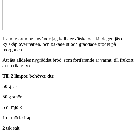
I vanlig ordning använde jag kall degvätska och lät degen jäsa i
kylskåp över natten, och bakade ut och gräddade brödet på
morgonen.
Att äta alldeles nygräddat bröd, som fortfarande är varmt, till frukost
är en riktig lyx.
Till 2 limpor behöver du:
50 g jäst
50 g smör
5 dl mjölk
1 dl mörk sirap
2 tsk salt