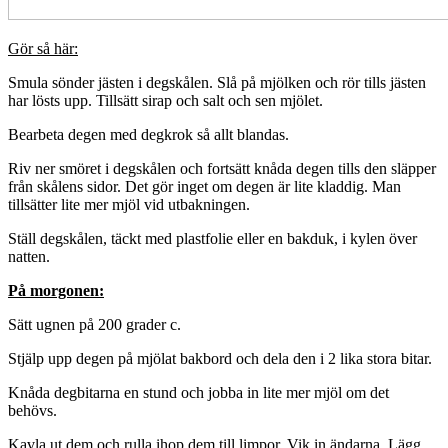
Gör så här:
Smula sönder jästen i degskålen. Slå på mjölken och rör tills jästen
har lösts upp. Tillsätt sirap och salt och sen mjölet.
Bearbeta degen med degkrok så allt blandas.
Riv ner smöret i degskålen och fortsätt knåda degen tills den släpper
från skålens sidor. Det gör inget om degen är lite kladdig. Man
tillsätter lite mer mjöl vid utbakningen.
Ställ degskålen, täckt med plastfolie eller en bakduk, i kylen över
natten.
På morgonen:
Sätt ugnen på 200 grader c.
Stjälp upp degen på mjölat bakbord och dela den i 2 lika stora bitar.
Knåda degbitarna en stund och jobba in lite mer mjöl om det
behövs.
Kavla ut dem och rulla ihop dem till limpor. Vik in ändarna. Lägg