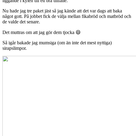
liggande i kylen till ett bra tillfälle.
Nu hade jag tre paket jäst så jag kände att det var dags att baka
något gott. På jobbet fick de välja mellan fikabröd och matbröd och
de valde det senare.
Det muttras om att jag gör dem tjocka 😄
Så igår bakade jag mumsiga (om än inte det mest nyttiga)
sirapslimpor.