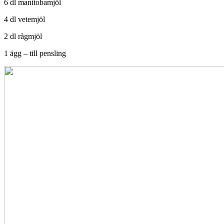
6 dl manitobamjöl
4 dl vetemjöl
2 dl rågmjöl
1 ägg – till pensling