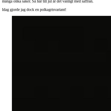
många olika saker. Så här till jul är det vanligt med saffran.
Idag gjorde jag dock en polkagrisvariant!