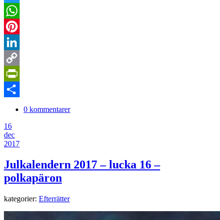
Twitter
WhatsApp
Pinterest
LinkedIn
Copy
Link
PrintFriendly
Dela
0 kommentarer
16
dec
2017
Julkalendern 2017 – lucka 16 –
polkapäron
kategorier:
Efterrätter