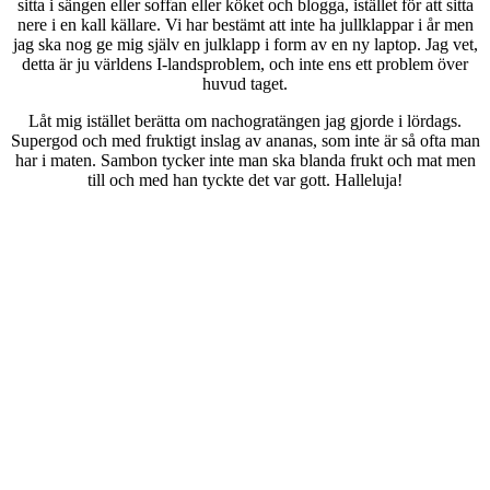
sitta i sängen eller soffan eller köket och blogga, istället för att sitta
nere i en kall källare. Vi har bestämt att inte ha jullklappar i år men
jag ska nog ge mig själv en julklapp i form av en ny laptop. Jag vet,
detta är ju världens I-landsproblem, och inte ens ett problem över
huvud taget.
Låt mig istället berätta om nachogratängen jag gjorde i lördags.
Supergod och med fruktigt inslag av ananas, som inte är så ofta man
har i maten. Sambon tycker inte man ska blanda frukt och mat men
till och med han tyckte det var gott. Halleluja!