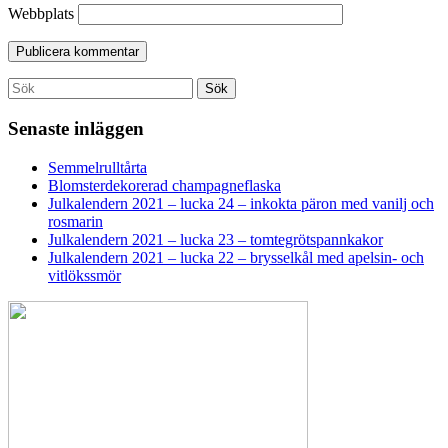
Webbplats
Search
Sök
for:
Senaste inläggen
Semmelrulltårta
Blomsterdekorerad champagneflaska
Julkalendern 2021 – lucka 24 – inkokta päron med vanilj och
rosmarin
Julkalendern 2021 – lucka 23 – tomtegrötspannkakor
Julkalendern 2021 – lucka 22 – brysselkål med apelsin- och
vitlökssmör