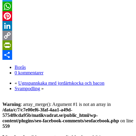
Twitter
WhatsApp
Pinterest
LinkedIn
Copy
Link
PrintFriendly
Dela
Borås
0 kommentarer
«
Ugnspannkaka med jordärtskocka och bacon
Svampodling
»
Warning
: array_merge(): Argument #1 is not an array in
/data/c/7/c7e00ef6-3faf-4aa1-a49d-
5754f0cda95b/matikvadrat.se/public_html/wp-
content/plugins/seo-facebook-comments/seofacebook.php
on line
559