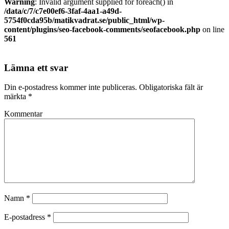
Warning
: Invalid argument supplied for foreach() in
/data/c/7/c7e00ef6-3faf-4aa1-a49d-
5754f0cda95b/matikvadrat.se/public_html/wp-
content/plugins/seo-facebook-comments/seofacebook.php
on line
561
Lämna ett svar
Din e-postadress kommer inte publiceras.
Obligatoriska fält är
märkta
*
Kommentar
Namn
*
E-postadress
*