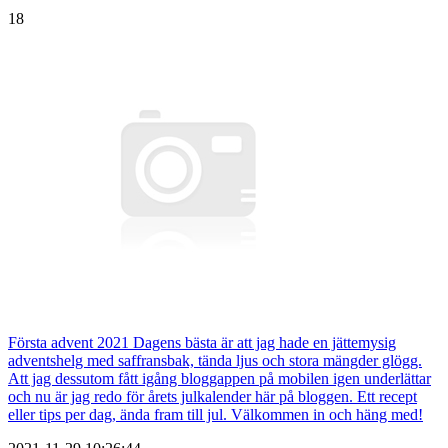
18
Första advent 2021 Dagens bästa är att jag hade en jättemysig
adventshelg med saffransbak, tända ljus och stora mängder glögg.
Att jag dessutom fått igång bloggappen på mobilen igen underlättar
och nu är jag redo för årets julkalender här på bloggen. Ett recept
eller tips per dag, ända fram till jul. Välkommen in och häng med!