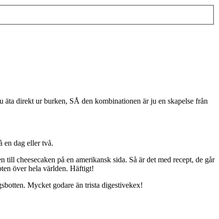
 ju äta direkt ur burken, SÅ den kombinationen är ju en skapelse från
å en dag eller två.
déen till cheesecaken på en amerikansk sida. Så är det med recept, de går
pten över hela världen. Häftigt!
gsbotten. Mycket godare än trista digestivekex!