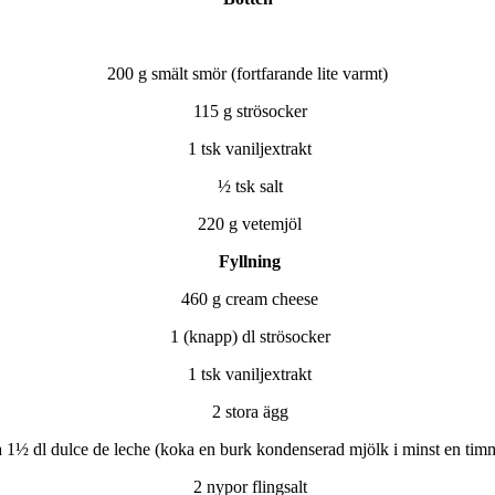
200 g smält smör (fortfarande lite varmt)
115 g strösocker
1 tsk vaniljextrakt
½ tsk salt
220 g vetemjöl
Fyllning
460 g cream cheese
1 (knapp) dl strösocker
1 tsk vaniljextrakt
2 stora ägg
a 1½ dl dulce de leche
(koka en burk kondenserad mjölk i minst en tim
2 nypor flingsalt