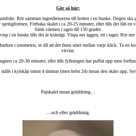
Gör så här:
mfolie. Rör samman ingredienserna till botten i en bunke. Degen ska gå 
springformen. Förbaka skalet i ca 20-25 minuter, eller tills det fått en v
Sänk värmen i ugen till 150 grader.
p i en bunke tills det är krämigt. Vispa ner äggen, ett i taget. Rör ne
ken i ostsmeten, se till att det finns smet mellan varje klick. Ta en kniv 
virvlar.
gnen ca 20-30 minuter, eller tills fyllningen har puffat upp men fortfar
 ställs i kylskåp minst 4 timmar (men helst 24) innan den skärs upp. S
Pajskalet innan gräddning…
…och efter gräddning.