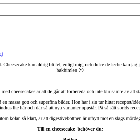
aj
t. Cheesecake kan aldrig bli fel, enligt mig, och dulce de leche kan jag
bakhimlen 🙂
med cheesecakes är att de går att förbereda och inte blir sämre av att st
id en massa gott och superfina bilder. Hon har i sin tur hittat receptet/i
ndras lite här och där så att nya varianter uppstår. På så sätt sprids rece
m kolan så klart, är att digestivebottnen är utbytt mot en slags mörde
Till en cheesecake behöver du:
Botten