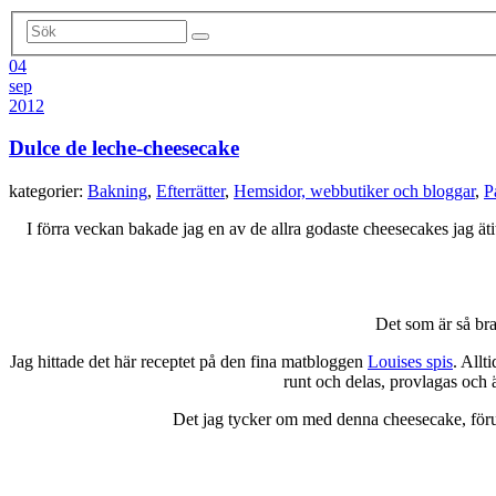
04
sep
2012
Dulce de leche-cheesecake
kategorier:
Bakning
,
Efterrätter
,
Hemsidor, webbutiker och bloggar
,
P
I förra veckan bakade jag en av de allra godaste cheesecakes jag äti
Det som är så bra 
Jag hittade det här receptet på den fina matbloggen
Louises spis
. Allt
runt och delas, provlagas och ä
Det jag tycker om med denna cheesecake, föruto