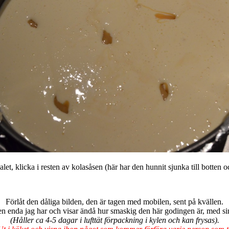
let, klicka i resten av kolasåsen (här har den hunnit sjunka till botten o
Förlåt den dåliga bilden, den är tagen med mobilen, sent på kvällen.
n enda jag har och visar ändå hur smaskig den här godingen är, med sin
(Håller ca 4-5 dagar i lufttät förpackning i kylen och kan frysas).