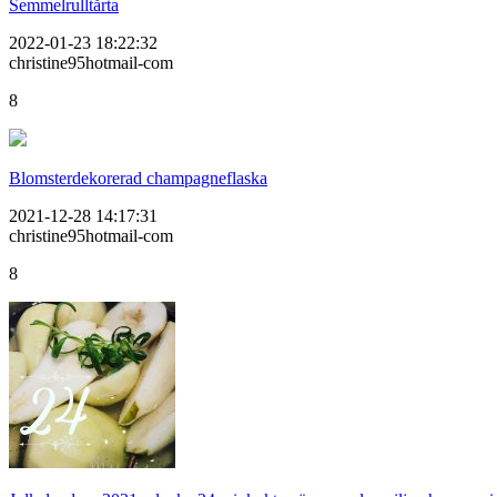
Semmelrulltårta
2022-01-23 18:22:32
christine95hotmail-com
8
Blomsterdekorerad champagneflaska
2021-12-28 14:17:31
christine95hotmail-com
8