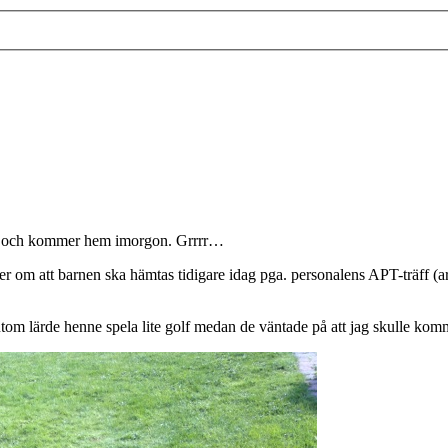
ål, och kommer hem imorgon. Grrrr…
er om att barnen ska hämtas tidigare idag pga. personalens APT-träff (arb
om lärde henne spela lite golf medan de väntade på att jag skulle ko