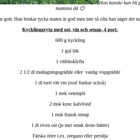
Hon kanske kan bli 
mamma då 🙂
r gott. Han brukar tycka maten är god men inte så ofta han säger det n
Kycklinggryta med ost, vin och senap, 4 port.
600 g kyckling
1 gul lök
1 vitlöksklyfta
2 1/2 dl matlagningsgrädde eller vanlig vispgrädde
1 dl torrt vitt vin (rosé funkar också)
1 msk vetemjöl
2 msk konc kalvfond
1 msk fransk senap
1 dl riven ost (ju mer smak desto bättre)
Färska örter t.ex. oregano eller persilja