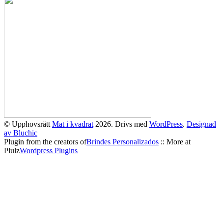
© Upphovsrätt
Mat i kvadrat
2026. Drivs med
WordPress
.
Designad
av Bluchic
Plugin from the creators of
Brindes Personalizados
:: More at
Plulz
Wordpress Plugins