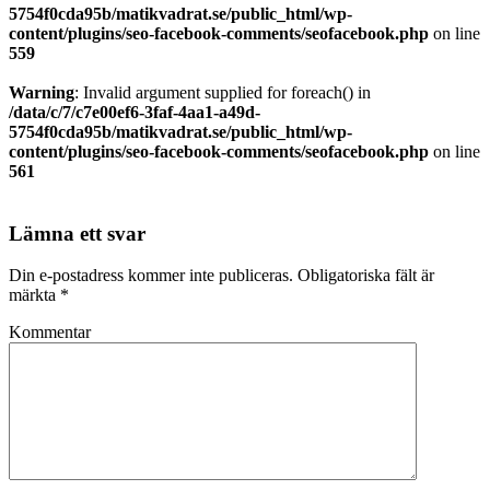
5754f0cda95b/matikvadrat.se/public_html/wp-
content/plugins/seo-facebook-comments/seofacebook.php
on line
559
Warning
: Invalid argument supplied for foreach() in
/data/c/7/c7e00ef6-3faf-4aa1-a49d-
5754f0cda95b/matikvadrat.se/public_html/wp-
content/plugins/seo-facebook-comments/seofacebook.php
on line
561
Lämna ett svar
Din e-postadress kommer inte publiceras.
Obligatoriska fält är
märkta
*
Kommentar