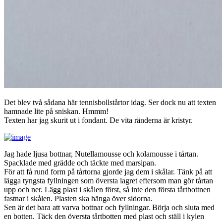
Det blev två sådana här tennisbollstårtor idag. Ser dock nu att texten
hamnade lite på sniskan. Hmmm!
Texten har jag skurit ut i fondant. De vita ränderna är kristyr.
Jag hade ljusa bottnar, Nutellamousse och kolamousse i tårtan.
Spacklade med grädde och täckte med marsipan.
För att få rund form på tårtorna gjorde jag dem i skålar. Tänk på att
lägga tyngsta fyllningen som översta lagret eftersom man gör tårtan
upp och ner. Lägg plast i skålen först, så inte den första tårtbottnen
fastnar i skålen. Plasten ska hänga över sidorna.
Sen är det bara att varva bottnar och fyllningar. Börja och sluta med
en botten. Täck den översta tårtbotten med plast och ställ i kylen