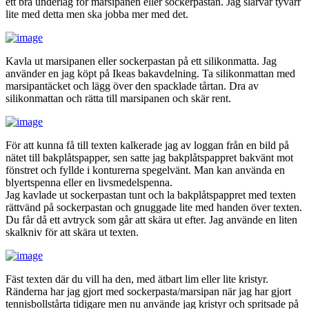
ett bra underlag för marsipanen eller sockerpastan. Jag slarvar tyvärr
lite med detta men ska jobba mer med det.
Kavla ut marsipanen eller sockerpastan på ett silikonmatta. Jag
använder en jag köpt på Ikeas bakavdelning. Ta silikonmattan med
marsipantäcket och lägg över den spacklade tårtan. Dra av
silikonmattan och rätta till marsipanen och skär rent.
För att kunna få till texten kalkerade jag av loggan från en bild på
nätet till bakplåtspapper, sen satte jag bakplåtspappret bakvänt mot
fönstret och fyllde i konturerna spegelvänt. Man kan använda en
blyertspenna eller en livsmedelspenna.
Jag kavlade ut sockerpastan tunt och la bakplåtspappret med texten
rättvänd på sockerpastan och gnuggade lite med handen över texten.
Du får då ett avtryck som går att skära ut efter. Jag använde en liten
skalkniv för att skära ut texten.
Fäst texten där du vill ha den, med ätbart lim eller lite kristyr.
Ränderna har jag gjort med sockerpasta/marsipan när jag har gjort
tennisbollstårta tidigare men nu använde jag kristyr och spritsade på