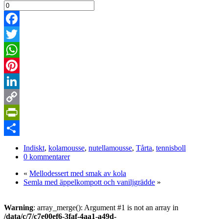
Facebook
Twitter
WhatsApp
Pinterest
LinkedIn
Copy
Link
PrintFriendly
Dela
Indiskt
,
kolamousse
,
nutellamousse
,
Tårta
,
tennisboll
0 kommentarer
«
Mellodessert med smak av kola
Semla med äppelkompott och vaniljgrädde
»
Warning
: array_merge(): Argument #1 is not an array in
/data/c/7/c7e00ef6-3faf-4aa1-a49d-