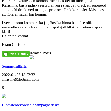
Efter tårtleverans och kontorsarbete fick det bli middag på
Karishma, bästa indiska restaurangen i stan. Jag drack en supergod
alkoholfri drink med mango, sprite och färsk koriander. Måste testa
att göra en sådan här hemma.
I veckan som kommer ska jag försöka hinna baka lite olika
semmelbakverk och sä blir det något gott till Alla hjärtans dag så
klart!
Ha en fin vecka!
Kram Christine
Related Posts
Semmelrulltårta
2022-01-23 18:22:32
christine95hotmail-com
8
Blomsterdekorerad champagneflaska