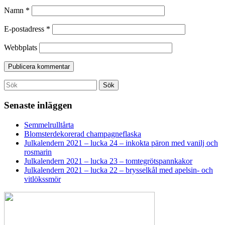
Namn
*
E-postadress
*
Webbplats
Search
Sök
for:
Senaste inläggen
Semmelrulltårta
Blomsterdekorerad champagneflaska
Julkalendern 2021 – lucka 24 – inkokta päron med vanilj och
rosmarin
Julkalendern 2021 – lucka 23 – tomtegrötspannkakor
Julkalendern 2021 – lucka 22 – brysselkål med apelsin- och
vitlökssmör