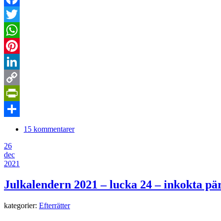
Facebook
Twitter
WhatsApp
Pinterest
LinkedIn
Copy
Link
PrintFriendly
Dela
15 kommentarer
26
dec
2021
Julkalendern 2021 – lucka 24 – inkokta pä
kategorier:
Efterrätter