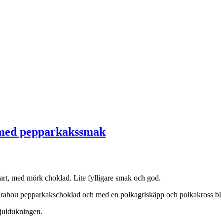
s med pepparkakssmak
rt, med mörk choklad. Lite fylligare smak och god.
 Marabou pepparkakschoklad och med en polkagriskäpp och polkakross bli
l juldukningen.