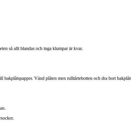
eten så allt blandas och inga klumpar är kvar.
t till bakplåtspapper. Vänd plåten men rulltårtebotten och dra bort bakpl
an.
rsocker.