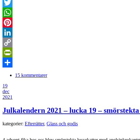
Facebook
Twitter
WhatsApp
Pinterest
LinkedIn
Copy
Link
PrintFriendly
Dela
15 kommentarer
19
dec
2021
Julkalendern 2021 – lucka 19 – smörstekta 
kategorier:
Efterrätter
,
Glass och godis
4 advent-fika hos oss blev smörstekta lussekatter med apelsinkrokantgl