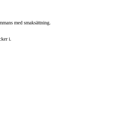
lsammans med smaksättning.
ker i.