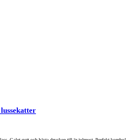
lussekatter
ass. Galet gott och bästa drycken till är julmust. Perfekt kombo!