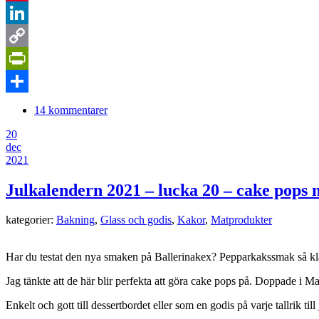
Pinterest
LinkedIn
Copy
Link
PrintFriendly
Dela
14 kommentarer
20
dec
2021
Julkalendern 2021 – lucka 20 – cake pop
kategorier:
Bakning
,
Glass och godis
,
Kakor
,
Matprodukter
Har du testat den nya smaken på Ballerinakex? Pepparkakssmak så kla
Jag tänkte att de här blir perfekta att göra cake pops på. Doppade i
Enkelt och gott till dessertbordet eller som en godis på varje tallrik til