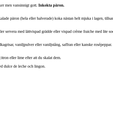
iker men vansinnigt gott.
Inkokta päron.
skalade päron (hela eller halverade) koka nästan helt mjuka i lagen, til
ller servera med lättvispad grädde eller vispad crème fraiche med lite soc
agrisar, vaniljpulver eller vaniljstång, saffran eller kanske rosépeppar.
tron eller lime efter att du skalat dem.
ed dulce de leche och lingon.