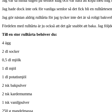
Jag var så himla sugen på semlor idag och var nära att köpa med mig hem
Jag hade dock inte ork för vanliga semlor så det fick bli en rulltårtes
Jag gör nästan aldrig rulltårta för jag tycker inte det är så roligt bak
Fördelen med rulltårta är ju också att det går snabbt att baka. Jag följ
Till en stor rulltårta behöver du:
4 ägg
2 dl socker
0,5 dl mjölk
1 dl mjöl
1 dl potatismjöl
2 tsk bakpulver
2 tsk kardemumma
1 tsk vaniljpulver
250 g mandelmassa