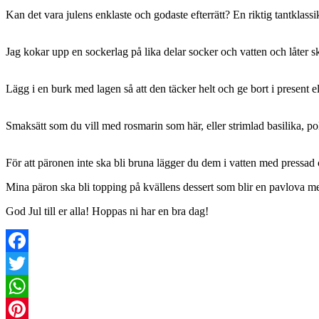
Kan det vara julens enklaste och godaste efterrätt? En riktig tantklass
Jag kokar upp en sockerlag på lika delar socker och vatten och låter 
Lägg i en burk med lagen så att den täcker helt och ge bort i present e
Smaksätt som du vill med rosmarin som här, eller strimlad basilika, polk
För att päronen inte ska bli bruna lägger du dem i vatten med pressad ci
Mina päron ska bli topping på kvällens dessert som blir en pavlova m
God Jul till er alla! Hoppas ni har en bra dag!
Facebook
Twitter
WhatsApp