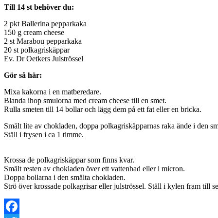
Till 14 st behöver du:
2 pkt Ballerina pepparkaka
150 g cream cheese
2 st Marabou pepparkaka
20 st polkagriskäppar
Ev. Dr Oetkers Julströssel
Gör så här:
Mixa kakorna i en matberedare.
Blanda ihop smulorna med cream cheese till en smet.
Rulla smeten till 14 bollar och lägg dem på ett fat eller en bricka.
Smält lite av chokladen, doppa polkagriskäpparnas raka ände i den sm
Ställ i frysen i ca 1 timme.
Krossa de polkagriskäppar som finns kvar.
Smält resten av chokladen över ett vattenbad eller i micron.
Doppa bollarna i den smälta chokladen.
Strö över krossade polkagrisar eller julströssel. Ställ i kylen fram till s