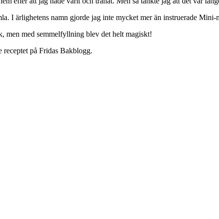
 efter att jag hade varit och tränat. Men så tänkte jag att det var länge
emla. I ärlighetens namn gjorde jag inte mycket mer än instruerade Mini-
verk, men med semmelfyllning blev det helt magiskt!
de receptet på Fridas Bakblogg.