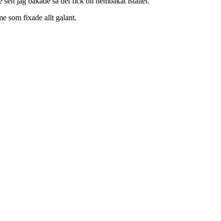
 sen jag bakade så det fick bli hembakat istället.
me som fixade allt galant.