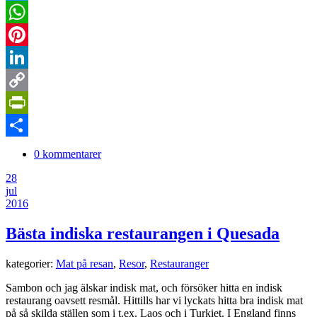
Twitter
WhatsApp
Pinterest
LinkedIn
Copy
Link
PrintFriendly
Dela
0 kommentarer
28
jul
2016
Bästa indiska restaurangen i Quesada
kategorier:
Mat på resan
,
Resor
,
Restauranger
Sambon och jag älskar indisk mat, och försöker hitta en indisk
restaurang oavsett resmål. Hittills har vi lyckats hitta bra indisk mat
på så skilda ställen som i t.ex. Laos och i Turkiet. I England finns