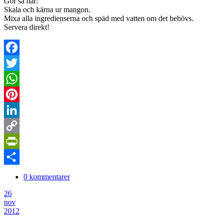
Gör så här:
Skala och kärna ur mangon.
Mixa alla ingredienserna och späd med vatten om det behövs.
Servera direkt!
Facebook
Twitter
WhatsApp
Pinterest
LinkedIn
Copy
Link
PrintFriendly
Dela
0 kommentarer
26
nov
2012