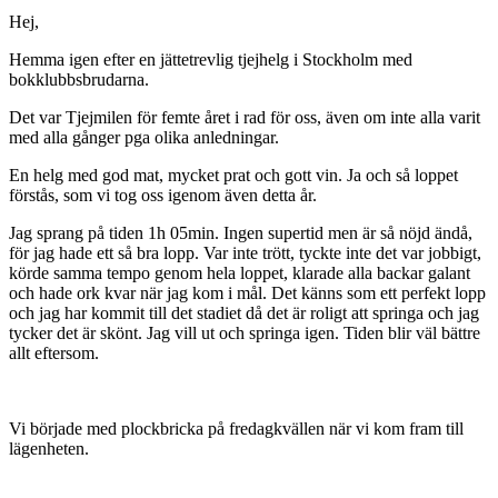
Hej,
Hemma igen efter en jättetrevlig tjejhelg i Stockholm med
bokklubbsbrudarna.
Det var Tjejmilen för femte året i rad för oss, även om inte alla varit
med alla gånger pga olika anledningar.
En helg med god mat, mycket prat och gott vin. Ja och så loppet
förstås, som vi tog oss igenom även detta år.
Jag sprang på tiden 1h 05min. Ingen supertid men är så nöjd ändå,
för jag hade ett så bra lopp. Var inte trött, tyckte inte det var jobbigt,
körde samma tempo genom hela loppet, klarade alla backar galant
och hade ork kvar när jag kom i mål. Det känns som ett perfekt lopp
och jag har kommit till det stadiet då det är roligt att springa och jag
tycker det är skönt. Jag vill ut och springa igen. Tiden blir väl bättre
allt eftersom.
Vi började med plockbricka på fredagkvällen när vi kom fram till
lägenheten.