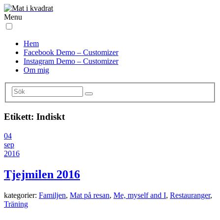
Menu
Hem
Facebook Demo – Customizer
Instagram Demo – Customizer
Om mig
Etikett:
Indiskt
04
sep
2016
Tjejmilen 2016
kategorier:
Familjen
,
Mat på resan
,
Me, myself and I
,
Restauranger
,
Träning