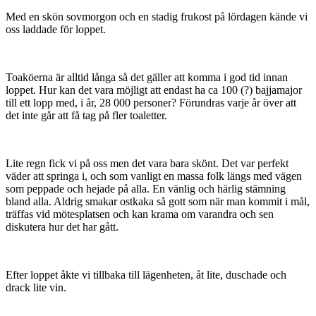
Med en skön sovmorgon och en stadig frukost på lördagen kände vi
oss laddade för loppet.
Toaköerna är alltid långa så det gäller att komma i god tid innan
loppet. Hur kan det vara möjligt att endast ha ca 100 (?) bajjamajor
till ett lopp med, i år, 28 000 personer? Förundras varje år över att
det inte går att få tag på fler toaletter.
Lite regn fick vi på oss men det vara bara skönt. Det var perfekt
väder att springa i, och som vanligt en massa folk längs med vägen
som peppade och hejade på alla. En vänlig och härlig stämning
bland alla. Aldrig smakar ostkaka så gott som när man kommit i mål,
träffas vid mötesplatsen och kan krama om varandra och sen
diskutera hur det har gått.
Efter loppet åkte vi tillbaka till lägenheten, åt lite, duschade och
drack lite vin.