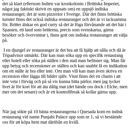
det så klart (eftersom Indien var kronkolonin i Brittiska Imperiet,
något jag faktiskt skrivit en uppsats om) en uppsjö indiska
restauranger, det är som pizzerior i Sverige. Där det finns brittiska
turister finns det också indiska restauranger och det är vi tacksamma
för. Britter älskar en god curry så det är föga förvånande att det här i
Spanien, ett land som britterna, precis som svenskarna, gärna
besöker och övervintrar i, finns gott om indiska restauranger att välja
på.
I en djungel av restauranger är det bra att få hjälp att sålla och då är
Tripadvisor utmärkt. Där kan man söka upp en specifik restaurang
eller hotell eller söka på ställen i den stad man befinner sig. Man får
upp betyg och recensioner av ställen och kan snabbt få en indikation
om ett ställe är bra eller inte. Om man vill kan man även skriva en
recension eller lägga till bilder själv. Visst finns det en charm i att
inte veta i förväg och på så vis kunna hitta pärlor, men jag tycker
livet är för kort för att äta dålig mat (det hände oss dock i Elche, men
mer om det senare) och är ett kontrollfreak så kollar gärna upp.
När jag sökte på 10 bästa restaurangerna i Quesada kom en indisk
restaurang vid namn Punjabi Palace upp som nr 1, så vi bestämde
oss för att köpa hem mat därifrån en kväll.