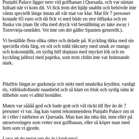
Punjabi Palace ligger nere vid golfbanan i Quesada, och var nästan
fullsatt när vi kom dit. Vi fick trots det hjälp snabbt och behövde inte
vänta speciellt länge innan all vår mat var klar. Mat för 7 personer
kostade 65 euro och då fick vi med både en stor ölflaska och en
flaska vin (man får ofta med dryck vid beställning av take away i
Torrevieja-området. Vet inte om det gäller Spanien generellt.).
Vi beställde flera olika rätter och delade på. Kyckling tikka med sin
speciella röda färg, en söt och mild räkcurry med smak av mango
och kokosmjölk, en syrlig biff dopiaza med mycket lök och en
kyckling jalfrezi med paprika, som trots chilin inte var brännande
stark.
Pilaffris färgat av gurkmeja och stekt med smakrika kryddor, vanligt
ris, vitlöksdoftande naanbröd och så klart en frisk och syrlig raita är
tillbehör som vi alltid beställer.
Maten var såååå god och hade gott och väl räckt till fler än de 7
personer vi var. Jag kan varmt rekommendera Punjabi Palace om ni
är i eller i närheten av Quesada. Man kan äta sitta där, inne eller på
uteserveringen som vetter mot golfbanan, eller så köper man med
hem som vi gjorde.
Lova att du testar om du är i krokarna!