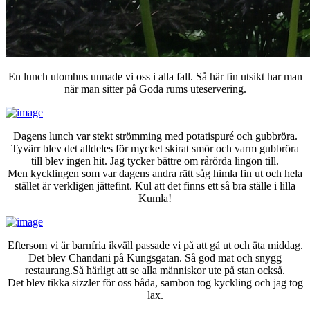
En lunch utomhus unnade vi oss i alla fall. Så här fin utsikt har man
när man sitter på Goda rums uteservering.
Dagens lunch var stekt strömming med potatispuré och gubbröra.
Tyvärr blev det alldeles för mycket skirat smör och varm gubbröra
till blev ingen hit. Jag tycker bättre om rårörda lingon till.
Men kycklingen som var dagens andra rätt såg himla fin ut och hela
stället är verkligen jättefint. Kul att det finns ett så bra ställe i lilla
Kumla!
Eftersom vi är barnfria ikväll passade vi på att gå ut och äta middag.
Det blev Chandani på Kungsgatan. Så god mat och snygg
restaurang.Så härligt att se alla människor ute på stan också.
Det blev tikka sizzler för oss båda, sambon tog kyckling och jag tog
lax.