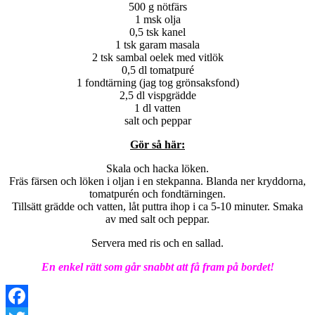
500 g nötfärs
1 msk olja
0,5 tsk kanel
1 tsk garam masala
2 tsk sambal oelek med vitlök
0,5 dl tomatpuré
1 fondtärning (jag tog grönsaksfond)
2,5 dl vispgrädde
1 dl vatten
salt och peppar
Gör så här:
Skala och hacka löken.
Fräs färsen och löken i oljan i en stekpanna. Blanda ner kryddorna,
tomatpurén och fondtärningen.
Tillsätt grädde och vatten, låt puttra ihop i ca 5-10 minuter. Smaka
av med salt och peppar.
Servera med ris och en sallad.
En enkel rätt som går snabbt att få fram på bordet!