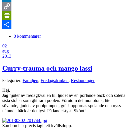
LinkedIn
Copy
Link
PrintFriendly
Dela
0 kommentarer
02
aug
2013
Curry-trauma och mango lassi
kategorier:
Familjen
,
Fredagsdrinken
,
Restauranger
Hej,
Jag njuter av fredagkvällen till ljudet av en porlande bäck och solens
sista strålar som glittrar i poolen. Förutom det monotona, lite
sövande, ljudet av poolpumpen, gräshoppornas spelande och nyss
nämnda bäck är det tyst. På landet-tyst. Skönt!
Sambon har precis tagit ett kvällsdopp.