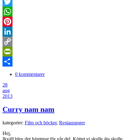
Facebook
Twitter
WhatsApp
Pinterest
LinkedIn
Copy
Link
PrintFriendly
Dela
0 kommentarer
28
aug
2013
Curry nam nam
kategorier:
Film och böcker
,
Restauranger
Hej,
Ikväll blev det hämtmat för vår del. Köttet vi skulle äta skulle