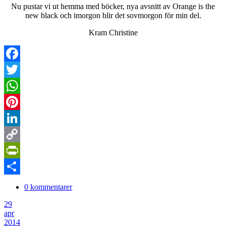
Nu pustar vi ut hemma med böcker, nya avsnitt av Orange is the
new black och imorgon blir det sovmorgon för min del.
Kram Christine
Facebook
Twitter
WhatsApp
Pinterest
LinkedIn
Copy
Link
PrintFriendly
Dela
0 kommentarer
29
apr
2014