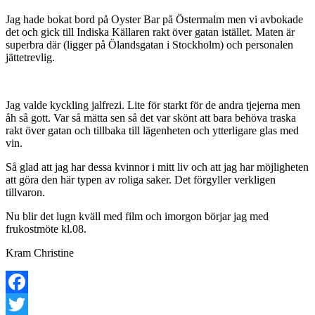
Jag hade bokat bord på Oyster Bar på Östermalm men vi avbokade
det och gick till Indiska Källaren rakt över gatan istället. Maten är
superbra där (ligger på Ölandsgatan i Stockholm) och personalen
jättetrevlig.
Jag valde kyckling jalfrezi. Lite för starkt för de andra tjejerna men
åh så gott. Var så mätta sen så det var skönt att bara behöva traska
rakt över gatan och tillbaka till lägenheten och ytterligare glas med
vin.
Så glad att jag har dessa kvinnor i mitt liv och att jag har möjligheten
att göra den här typen av roliga saker. Det förgyller verkligen
tillvaron.
Nu blir det lugn kväll med film och imorgon börjar jag med
frukostmöte kl.08.
Kram Christine
Facebook