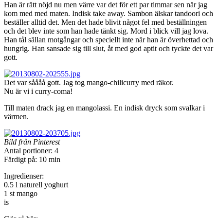
Han är rätt nöjd nu men värre var det för ett par timmar sen när jag
kom med med maten. Indisk take away. Sambon älskar tandoori och
beställer alltid det. Men det hade blivit något fel med beställningen
och det blev inte som han hade tänkt sig. Mord i blick vill jag lova.
Han tål sällan motgångar och speciellt inte när han är överhettad och
hungrig. Han sansade sig till slut, åt med god aptit och tyckte det var
gott.
Det var såååå gott. Jag tog mango-chilicurry med räkor.
Nu är vi i curry-coma!
Till maten drack jag en mangolassi. En indisk dryck som svalkar i
värmen.
Bild från Pinterest
Antal portioner: 4
Färdigt på: 10 min
Ingredienser:
0.5 l naturell yoghurt
1 st mango
is