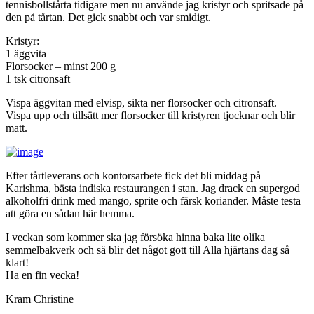
tennisbollstårta tidigare men nu använde jag kristyr och spritsade på
den på tårtan. Det gick snabbt och var smidigt.
Kristyr:
1 äggvita
Florsocker – minst 200 g
1 tsk citronsaft
Vispa äggvitan med elvisp, sikta ner florsocker och citronsaft.
Vispa upp och tillsätt mer florsocker till kristyren tjocknar och blir
matt.
Efter tårtleverans och kontorsarbete fick det bli middag på
Karishma, bästa indiska restaurangen i stan. Jag drack en supergod
alkoholfri drink med mango, sprite och färsk koriander. Måste testa
att göra en sådan här hemma.
I veckan som kommer ska jag försöka hinna baka lite olika
semmelbakverk och sä blir det något gott till Alla hjärtans dag så
klart!
Ha en fin vecka!
Kram Christine