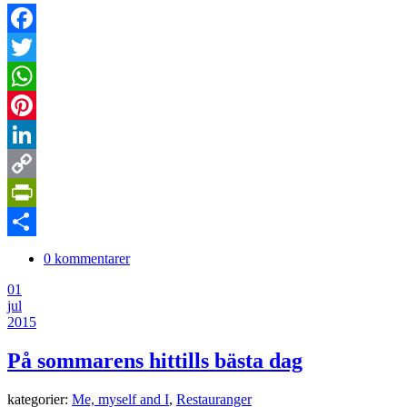
Facebook
Twitter
WhatsApp
Pinterest
LinkedIn
Copy
Link
PrintFriendly
Dela
0 kommentarer
01
jul
2015
På sommarens hittills bästa dag
kategorier:
Me, myself and I
,
Restauranger