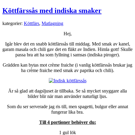
Köttfärssås med indiska smaker
kategorier:
Köttfärs
,
Matlagning
Hej,
Igår blev det en snabb köttfärssås till middag. Med smak av kanel,
garam masala och chili gav det en fläkt av Indien. Himla gott! Skulle
passa bra att ha som fyllning i samsas (indiska piroger).
Grädden kan bytas mot crème fraiche (i vanlig köttfärssås brukar jag
ha crème fraiche med smak av paprika och chili).
Är så glad att dagsljuset är tillbaka. Se så mycket snyggare alla
bilder blir när man använder naturligt ljus.
Som du ser serverade jag ris till, men spagetti, bulgur eller annat
fungerar lika bra.
Till 4 portioner behöver du:
1 gul lök