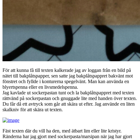
För att kunna få till texten kalkerade jag av loggan från en bild på
nätet till bakplåtspapper, sen satte jag bakplåtspappret bakvänt mot
fönstret och fyllde i konturerna spegelvänt. Man kan använda en
blyertspenna eller en livsmedelspenna.
Jag kavlade ut sockerpastan tunt och la bakplåtspappret med texten
rättvänd på sockerpastan och gnuggade lite med handen över texten.
Du får då ett avtryck som går att skära ut efter. Jag använde en liten
skalkniv för att skära ut texten.
Fäst texten där du vill ha den, med ätbart lim eller lite kristyr.
Ränderna har jag gjort med sockerpasta/marsipan när jag har gjort