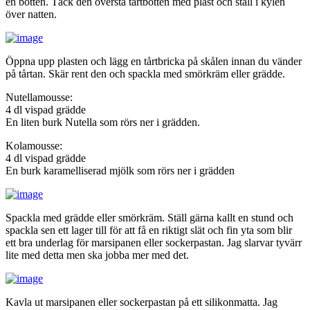
en botten. Täck den översta tårtbotten med plast och ställ i kylen
över natten.
Öppna upp plasten och lägg en tårtbricka på skålen innan du vänder
på tårtan. Skär rent den och spackla med smörkräm eller grädde.
Nutellamousse:
4 dl vispad grädde
En liten burk Nutella som rörs ner i grädden.
Kolamousse:
4 dl vispad grädde
En burk karamelliserad mjölk som rörs ner i grädden
Spackla med grädde eller smörkräm. Ställ gärna kallt en stund och
spackla sen ett lager till för att få en riktigt slät och fin yta som blir
ett bra underlag för marsipanen eller sockerpastan. Jag slarvar tyvärr
lite med detta men ska jobba mer med det.
Kavla ut marsipanen eller sockerpastan på ett silikonmatta. Jag