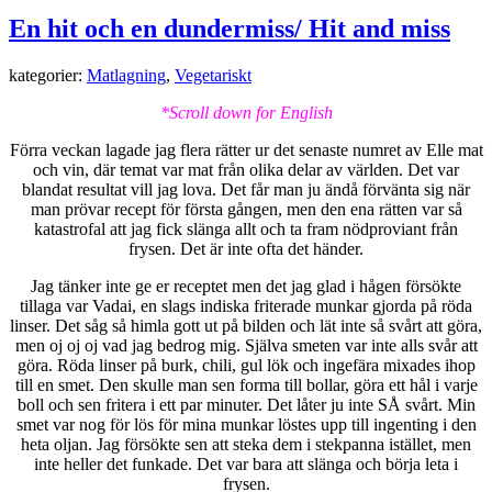
En hit och en dundermiss/ Hit and miss
kategorier:
Matlagning
,
Vegetariskt
*Scroll down for English
Förra veckan lagade jag flera rätter ur det senaste numret av Elle mat
och vin, där temat var mat från olika delar av världen. Det var
blandat resultat vill jag lova. Det får man ju ändå förvänta sig när
man prövar recept för första gången, men den ena rätten var så
katastrofal att jag fick slänga allt och ta fram nödproviant från
frysen. Det är inte ofta det händer.
Jag tänker inte ge er receptet men det jag glad i hågen försökte
tillaga var Vadai, en slags indiska friterade munkar gjorda på röda
linser. Det såg så himla gott ut på bilden och lät inte så svårt att göra,
men oj oj oj vad jag bedrog mig. Själva smeten var inte alls svår att
göra. Röda linser på burk, chili, gul lök och ingefära mixades ihop
till en smet. Den skulle man sen forma till bollar, göra ett hål i varje
boll och sen fritera i ett par minuter. Det låter ju inte SÅ svårt. Min
smet var nog för lös för mina munkar löstes upp till ingenting i den
heta oljan. Jag försökte sen att steka dem i stekpanna istället, men
inte heller det funkade. Det var bara att slänga och börja leta i
frysen.