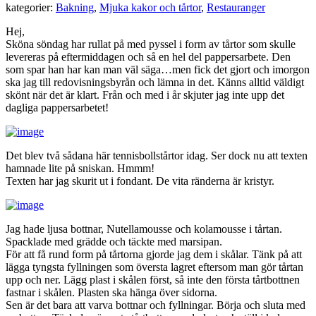
kategorier:
Bakning
,
Mjuka kakor och tårtor
,
Restauranger
Hej,
Sköna söndag har rullat på med pyssel i form av tårtor som skulle
levereras på eftermiddagen och så en hel del pappersarbete. Den
som spar han har kan man väl säga…men fick det gjort och imorgon
ska jag till redovisningsbyrån och lämna in det. Känns alltid väldigt
skönt när det är klart. Från och med i år skjuter jag inte upp det
dagliga pappersarbetet!
Det blev två sådana här tennisbollstårtor idag. Ser dock nu att texten
hamnade lite på sniskan. Hmmm!
Texten har jag skurit ut i fondant. De vita ränderna är kristyr.
Jag hade ljusa bottnar, Nutellamousse och kolamousse i tårtan.
Spacklade med grädde och täckte med marsipan.
För att få rund form på tårtorna gjorde jag dem i skålar. Tänk på att
lägga tyngsta fyllningen som översta lagret eftersom man gör tårtan
upp och ner. Lägg plast i skålen först, så inte den första tårtbottnen
fastnar i skålen. Plasten ska hänga över sidorna.
Sen är det bara att varva bottnar och fyllningar. Börja och sluta med