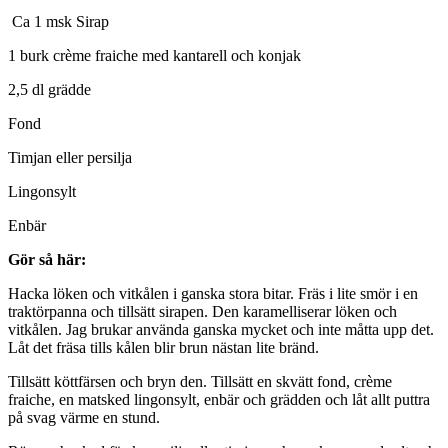
Ca 1 msk Sirap
1 burk crème fraiche med kantarell och konjak
2,5 dl grädde
Fond
Timjan eller persilja
Lingonsylt
Enbär
Gör så här:
Hacka löken och vitkålen i ganska stora bitar. Fräs i lite smör i en
traktörpanna och tillsätt sirapen. Den karamelliserar löken och
vitkålen. Jag brukar använda ganska mycket och inte måtta upp det.
Låt det fräsa tills kålen blir brun nästan lite bränd.
Tillsätt köttfärsen och bryn den. Tillsätt en skvätt fond, crème
fraiche, en matsked lingonsylt, enbär och grädden och låt allt puttra
på svag värme en stund.