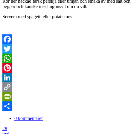
Rör ner hackad färsk persilja eller timjan och smaka av med salt och
peppar och kanske mer lingonsylt om du vill.
Servera med spagetti eller potatismos.
Facebook
Twitter
WhatsApp
Pinterest
LinkedIn
Copy
Link
PrintFriendly
Dela
0 kommentarer
28
maj