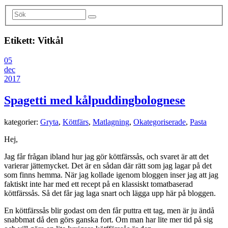
Etikett:
Vitkål
05
dec
2017
Spagetti med kålpuddingbolognese
kategorier:
Gryta
,
Köttfärs
,
Matlagning
,
Okategoriserade
,
Pasta
Hej,
Jag får frågan ibland hur jag gör köttfärssås, och svaret är att det
varierar jättemycket. Det är en sådan där rätt som jag lagar på det
som finns hemma. När jag kollade igenom bloggen inser jag att jag
faktiskt inte har med ett recept på en klassiskt tomatbaserad
köttfärssås. Så det får jag laga snart och lägga upp här på bloggen.
En köttfärssås blir godast om den får puttra ett tag, men är ju ändå
snabbmat då den görs ganska fort. Om man har lite mer tid på sig