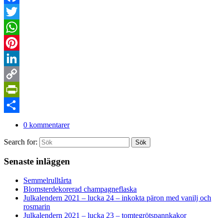
Facebook
Twitter
WhatsApp
Pinterest
LinkedIn
Copy
Link
PrintFriendly
Dela
0 kommentarer
Search for:
Sök
Senaste inläggen
Semmelrulltårta
Blomsterdekorerad champagneflaska
Julkalendern 2021 – lucka 24 – inkokta päron med vanilj och
rosmarin
Julkalendern 2021 – lucka 23 – tomtegrötspannkakor