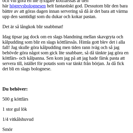
och vill göra en lite lyxigare kötffärssås är den
här
högrevsbolognesen
helt fantastiskt god. Dessutom blir den bara
bättre av att göras dagen innan servering så då är det bara att värma
upp den samtidigt som du dukar och kokar pastan.
Det är så långkok blir snabbmat!
Idag tipsar jag dock om en slags blandning mellan skavgryta och
kålpudding som blir en slags köttfärssås. Himla gott blev det i alla
fall! Jag skulle göra kålpudding men tiden rann iväg och så jag
behövde göra något som gick lite snabbare, så då tänkte jag göra en
köttfärs- och kålpanna. Sen kom jag på att jag hade färsk pasta att
servera till, istället för potatis som var tänkt från början. Ja då fick
det bli en slags bolognese.
Du behöver:
500 g köttfärs
1 stor gul lök
1/4 vitkålshuvud
Smör