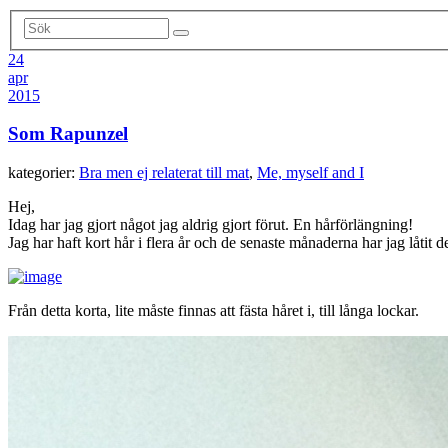
24
apr
2015
Som Rapunzel
kategorier:
Bra men ej relaterat till mat
,
Me, myself and I
Hej,
Idag har jag gjort något jag aldrig gjort förut. En hårförlängning!
Jag har haft kort hår i flera år och de senaste månaderna har jag låtit de
Från detta korta, lite måste finnas att fästa håret i, till långa lockar.