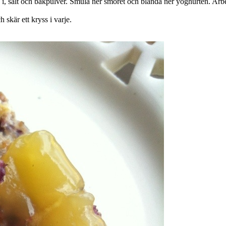
n i, salt och bakpulver. Smula ner smöret och blanda ner yoghurten. Arbet
h skär ett kryss i varje.