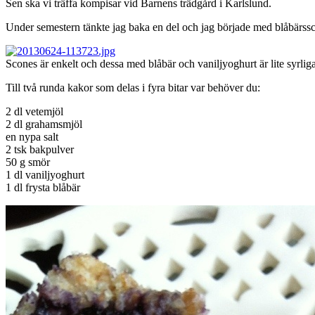
Sen ska vi träffa kompisar vid Barnens trädgård i Karlslund.
Under semestern tänkte jag baka en del och jag började med blåbärss
Scones är enkelt och dessa med blåbär och vaniljyoghurt är lite syrliga.
Till två runda kakor som delas i fyra bitar var behöver du:
2 dl vetemjöl
2 dl grahamsmjöl
en nypa salt
2 tsk bakpulver
50 g smör
1 dl vaniljyoghurt
1 dl frysta blåbär