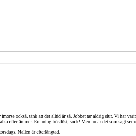
imorse också, tänk att det alltid är så. Jobbet tar aldrig slut. Vi har va
a efter än mer. En aning tröstlöst, suck! Men nu är det som sagt semes
torsdags. Nallen är efterlängtad.