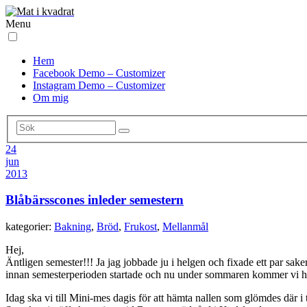
Menu
Hem
Facebook Demo – Customizer
Instagram Demo – Customizer
Om mig
24
jun
2013
Blåbärsscones inleder semestern
kategorier:
Bakning
,
Bröd
,
Frukost
,
Mellanmål
Hej,
Äntligen semester!!! Ja jag jobbade ju i helgen och fixade ett par saker 
innan semesterperioden startade och nu under sommaren kommer vi halk
Idag ska vi till Mini-mes dagis för att hämta nallen som glömdes där i 