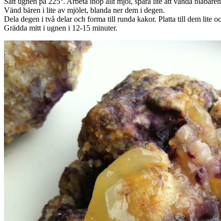
Sätt ugnen på 225°. Arbeta ihop allt mjöl, spara lite att vända blåbäre
Vänd bären i lite av mjölet, blanda ner dem i degen.
Dela degen i två delar och forma till runda kakor. Platta till dem lite oc
Grädda mitt i ugnen i 12-15 minuter.