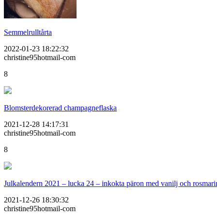
Semmelrulltårta
2022-01-23 18:22:32
christine95hotmail-com
8
Blomsterdekorerad champagneflaska
2021-12-28 14:17:31
christine95hotmail-com
8
Julkalendern 2021 – lucka 24 – inkokta päron med vanilj och rosmari
2021-12-26 18:30:32
christine95hotmail-com