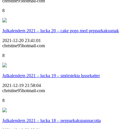
christine95hotmail-com
8
Julkalendern 2021 – lucka 20 – cake pops med pepparkakssmak
2021-12-20 23:41:01
christine95hotmail-com
8
Julkalendern 2021 – lucka 19 – smörstekta lussekatter
2021-12-19 21:58:04
christine95hotmail-com
8
Julkalendern 2021 – lucka 18 – pepparkakspannacotta