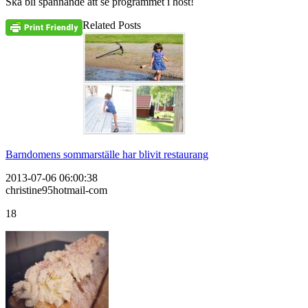
Ska bli spännande att se programmet i höst!
Related Posts
Barndomens sommarställe har blivit restaurang
2013-07-06 06:00:38
christine95hotmail-com
18