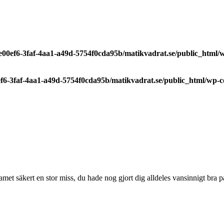
7e00ef6-3faf-4aa1-a49d-5754f0cda95b/matikvadrat.se/public_html
0ef6-3faf-4aa1-a49d-5754f0cda95b/matikvadrat.se/public_html/wp-
met säkert en stor miss, du hade nog gjort dig alldeles vansinnigt bra på