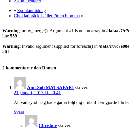
2 kommentarer
«
Spontanmiddag
Chokladbräck istället för en blomma
»
Warning
: array_merge(): Argument #1 is not an array in
/data/c/7/c
line
559
Warning
: Invalid argument supplied for foreach() in
/data/c/7/c7e0
561
2 kommentarer den Domen
Ann-Sofi MATSAFARI
skriver:
21 januari, 2013 kl. 20:41
Åh vad synd! Jag hade gärna följt dig i rutan! Där gjorde filmtea
Svara
Christine
skriver: