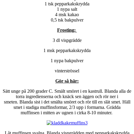
1 tsk pepparkakskrydda
1 nypa salt
4 msk kakao
0,5 tsk bakpulver
Frosting:
3 dl vispgrädde
1 msk pepparkakskrydda
1 nypa bakpulver
vinterströssel
Gör så här:
Sätt unge på 200 grader C. Smält smöret i en kastrull. Blanda alla de
torra ingredienserna och knäck sen äggen och rör ner i
smeten. Blanda sist i det smälta smöret och rör till en slät smet. Häll
smet i stadiga muffinsformar, 2/3 upp i formarna. Grädda
muffinsen i mitten av ugnen i cirka 8-10 minuter.
Låt muffinsen svalna. Blanda vispgrädden med pepparkakskrydda