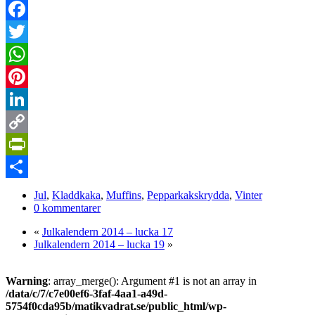
Facebook
Twitter
WhatsApp
Pinterest
LinkedIn
Copy
Link
PrintFriendly
Dela
Jul
,
Kladdkaka
,
Muffins
,
Pepparkakskrydda
,
Vinter
0 kommentarer
«
Julkalendern 2014 – lucka 17
Julkalendern 2014 – lucka 19
»
Warning
: array_merge(): Argument #1 is not an array in
/data/c/7/c7e00ef6-3faf-4aa1-a49d-
5754f0cda95b/matikvadrat.se/public_html/wp-