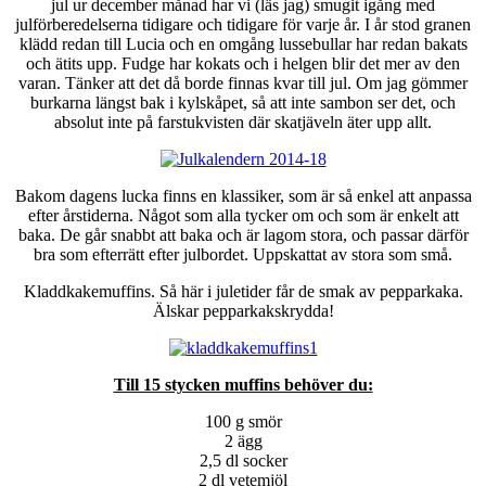
jul ur december månad har vi (läs jag) smugit igång med
julförberedelserna tidigare och tidigare för varje år. I år stod granen
klädd redan till Lucia och en omgång lussebullar har redan bakats
och ätits upp. Fudge har kokats och i helgen blir det mer av den
varan. Tänker att det då borde finnas kvar till jul. Om jag gömmer
burkarna längst bak i kylskåpet, så att inte sambon ser det, och
absolut inte på farstukvisten där skatjäveln äter upp allt.
Bakom dagens lucka finns en klassiker, som är så enkel att anpassa
efter årstiderna. Något som alla tycker om och som är enkelt att
baka. De går snabbt att baka och är lagom stora, och passar därför
bra som efterrätt efter julbordet. Uppskattat av stora som små.
Kladdkakemuffins. Så här i juletider får de smak av pepparkaka.
Älskar pepparkakskrydda!
Till 15 stycken muffins behöver du:
100 g smör
2 ägg
2,5 dl socker
2 dl vetemjöl