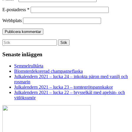
E-postadress
*
Webbplats
Search
Sök
for:
Senaste inläggen
Semmelrulltårta
Blomsterdekorerad champagneflaska
Julkalendern 2021 – lucka 24 – inkokta päron med vanilj och
rosmarin
Julkalendern 2021 – lucka 23 – tomtegrötspannkakor
Julkalendern 2021 – lucka 22 – brysselkål med apelsin- och
vitlökssmör