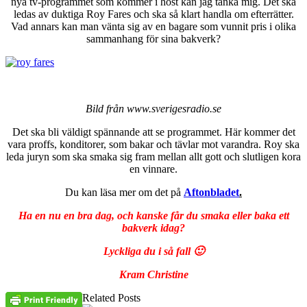
nya tv-programmet som kommer i höst kan jag tänka mig. Det ska
ledas av duktiga Roy Fares och ska så klart handla om efterrätter.
Vad annars kan man vänta sig av en bagare som vunnit pris i olika
sammanhang för sina bakverk?
Bild från www.sverigesradio.se
Det ska bli väldigt spännande att se programmet. Här kommer det
vara proffs, konditorer, som bakar och tävlar mot varandra. Roy ska
leda juryn som ska smaka sig fram mellan allt gott och slutligen kora
en vinnare.
Du kan läsa mer om det på
Aftonbladet
.
Ha en nu en bra dag, och kanske får du smaka eller baka ett
bakverk idag?
Lyckliga du i så fall 🙂
Kram Christine
Related Posts