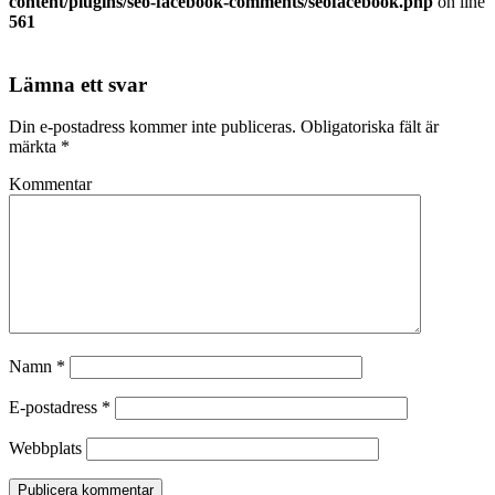
content/plugins/seo-facebook-comments/seofacebook.php
on line
561
Lämna ett svar
Din e-postadress kommer inte publiceras.
Obligatoriska fält är
märkta
*
Kommentar
Namn
*
E-postadress
*
Webbplats