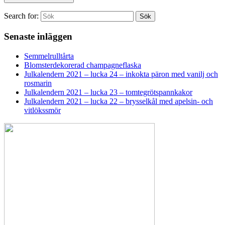
Search for:
Sök
Senaste inläggen
Semmelrulltårta
Blomsterdekorerad champagneflaska
Julkalendern 2021 – lucka 24 – inkokta päron med vanilj och
rosmarin
Julkalendern 2021 – lucka 23 – tomtegrötspannkakor
Julkalendern 2021 – lucka 22 – brysselkål med apelsin- och
vitlökssmör