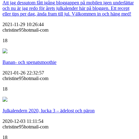
Att jag dessutom fått igång bloggappen på mobilen igen underlättar
och nu är jag redo för årets julkalender här på bloggen. Ett recept
eller tips per dag, ända fram till jul. Välkommen in och häng med!
2021-11-29 10:26:44
christine95hotmail-com
18
Banan- och spenatsmoothie
2021-01-26 22:32:57
christine95hotmail-com
18
Julkalendern 2020, lucka 3 – ädelost och päron
2020-12-03 11:11:54
christine95hotmail-com
18