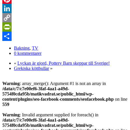
Pinterest
LinkedIn
Copy
Link
PrintFriendly
Dela
Bakning
,
TV
0 kommentarer
«
Lyckan är gjord, Pottery Barn skeppar till Sverige!
Grekiska köttbullar
»
Warning
: array_merge(): Argument #1 is not an array in
/data/c/7/c7e00ef6-3faf-4aa1-a49d-
5754f0cda95b/matikvadrat.se/public_html/wp-
content/plugins/seo-facebook-comments/seofacebook.php
on line
559
Warning
: Invalid argument supplied for foreach() in
/data/c/7/c7e00ef6-3faf-4aa1-a49d-
5754f0cda95b/matikvadrat.se/public_html/wp-