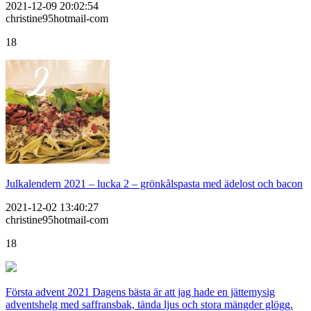
2021-12-09 20:02:54
christine95hotmail-com
18
Julkalendern 2021 – lucka 2 – grönkålspasta med ädelost och bacon
2021-12-02 13:40:27
christine95hotmail-com
18
Första advent 2021 Dagens bästa är att jag hade en jättemysig
adventshelg med saffransbak, tända ljus och stora mängder glögg.