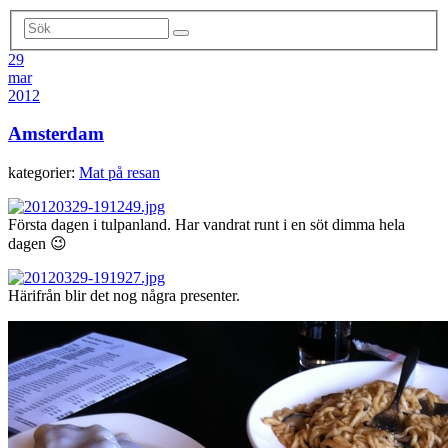
29
mar
2012
Amsterdam
kategorier:
Mat på resan
Första dagen i tulpanland. Har vandrat runt i en söt dimma hela
dagen 😉
Härifrån blir det nog några presenter.