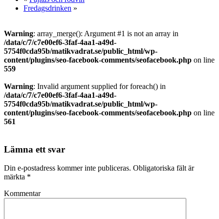
Fredagsdrinken
»
Warning
: array_merge(): Argument #1 is not an array in
/data/c/7/c7e00ef6-3faf-4aa1-a49d-
5754f0cda95b/matikvadrat.se/public_html/wp-
content/plugins/seo-facebook-comments/seofacebook.php
on line
559
Warning
: Invalid argument supplied for foreach() in
/data/c/7/c7e00ef6-3faf-4aa1-a49d-
5754f0cda95b/matikvadrat.se/public_html/wp-
content/plugins/seo-facebook-comments/seofacebook.php
on line
561
Lämna ett svar
Din e-postadress kommer inte publiceras.
Obligatoriska fält är
märkta
*
Kommentar