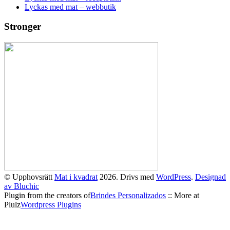
Lyckas med mat – webbutik
Stronger
© Upphovsrätt
Mat i kvadrat
2026. Drivs med
WordPress
.
Designad
av Bluchic
Plugin from the creators of
Brindes Personalizados
:: More at
Plulz
Wordpress Plugins