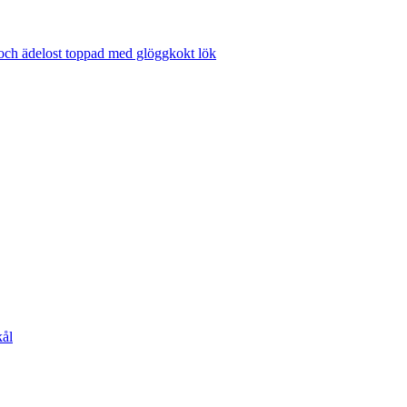
 och ädelost toppad med glöggkokt lök
kål