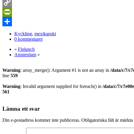
LinkedIn
Copy
Link
PrintFriendly
Dela
Kyckling
,
mexikanskt
0 kommentarer
«
Finlunch
Amsterdam
»
Warning
: array_merge(): Argument #1 is not an array in
/data/c/7/c
line
559
Warning
: Invalid argument supplied for foreach() in
/data/c/7/c7e0
561
Lämna ett svar
Din e-postadress kommer inte publiceras.
Obligatoriska fält är märkta