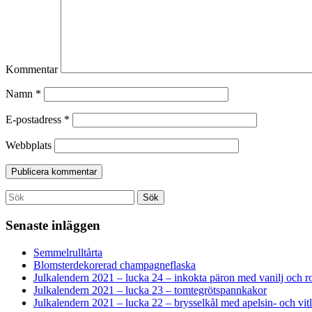
Kommentar
Namn
*
E-postadress
*
Webbplats
Search
Sök
for:
Senaste inläggen
Semmelrulltårta
Blomsterdekorerad champagneflaska
Julkalendern 2021 – lucka 24 – inkokta päron med vanilj och r
Julkalendern 2021 – lucka 23 – tomtegrötspannkakor
Julkalendern 2021 – lucka 22 – brysselkål med apelsin- och vi