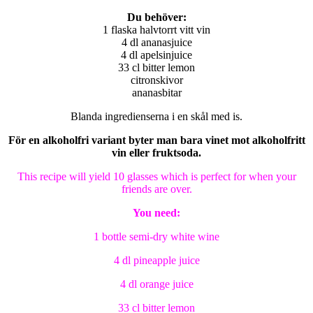
Du behöver:
1 flaska halvtorrt vitt vin
4 dl ananasjuice
4 dl apelsinjuice
33 cl bitter lemon
citronskivor
ananasbitar
Blanda ingredienserna i en skål med is.
För en alkoholfri variant byter man bara vinet mot alkoholfritt
vin eller fruktsoda.
This recipe will yield 10 glasses which is perfect for when your
friends are over.
You need:
1 bottle semi-dry white wine
4 dl pineapple juice
4 dl orange juice
33 cl bitter lemon