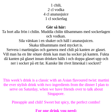
1 chili,
2 cl vodka
4 cl ananasjuice
1 cl sockerlag
Gör så här:
Ta bort alla frön i chilin. Muddla chilin tillsammans med sockerlagen
och vodkan.
Sila vätskan i en shaker och häll i ananasjuicen.
Skaka tillsammans med mycket is.
Servera i martiniglas och garnera med chili på kanten av glaset.
Vill man ha en lite sötare drink kan man ha socker på kanten. Fukta
då kanten på glaset innan drinken hälls i och doppa glaset upp och
ner i socker på ett fat. Kanske lite rivet limeskal i sockret?
This week’s drink is a classic with an Asian flavoured twist: martini
the ever stylish drink with two ingredients from the dinner I plan to
serve on Saturday, when we have friends over to talk about
Singapore.
Pineapple and chili! Sweet but spicy, the perfect combo!
For one drink you need: