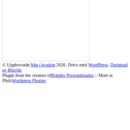
© Upphovsrätt
Mat i kvadrat
2026. Drivs med
WordPress
.
Designad
av Bluchic
Plugin from the creators of
Brindes Personalizados
:: More at
Plulz
Wordpress Plugins