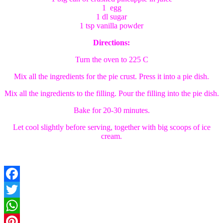
1 egg
1 dl sugar
1 tsp vanilla powder
Directions:
Turn the oven to 225 C
Mix all the ingredients for the pie crust. Press it into a pie dish.
Mix all the ingredients to the filling. Pour the filling into the pie dish.
Bake for 20-30 minutes.
Let cool slightly before serving, together with big scoops of ice
cream.
Facebook
Twitter
WhatsApp