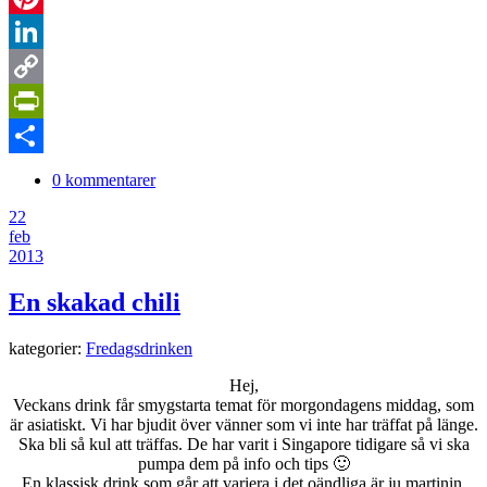
Pinterest
LinkedIn
Copy
Link
PrintFriendly
Dela
0 kommentarer
22
feb
2013
En skakad chili
kategorier:
Fredagsdrinken
Hej,
Veckans drink får smygstarta temat för morgondagens middag, som
är asiatiskt. Vi har bjudit över vänner som vi inte har träffat på länge.
Ska bli så kul att träffas. De har varit i Singapore tidigare så vi ska
pumpa dem på info och tips 🙂
En klassisk drink som går att variera i det oändliga är ju martinin.