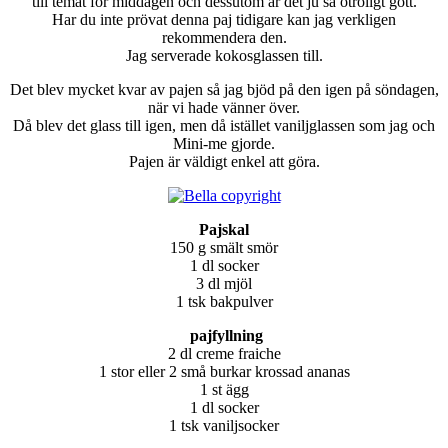
till temat för middagen och dessutom är det ju så otroligt gott.
Har du inte prövat denna paj tidigare kan jag verkligen
rekommendera den.
Jag serverade kokosglassen till.
Det blev mycket kvar av pajen så jag bjöd på den igen på söndagen,
när vi hade vänner över.
Då blev det glass till igen, men då istället vaniljglassen som jag och
Mini-me gjorde.
Pajen är väldigt enkel att göra.
Pajskal
150 g smält smör
1 dl socker
3 dl mjöl
1 tsk bakpulver
pajfyllning
2 dl creme fraiche
1 stor eller 2 små burkar krossad ananas
1 st ägg
1 dl socker
1 tsk vaniljsocker