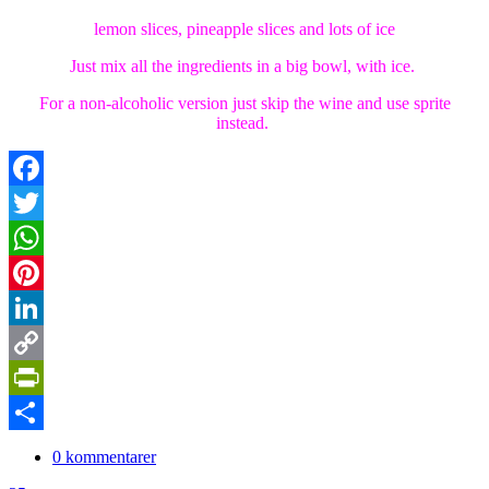
lemon slices, pineapple slices and lots of ice
Just mix all the ingredients in a big bowl, with ice.
For a non-alcoholic version just skip the wine and use sprite
instead.
Facebook
Twitter
WhatsApp
Pinterest
LinkedIn
Copy
Link
PrintFriendly
Dela
0 kommentarer