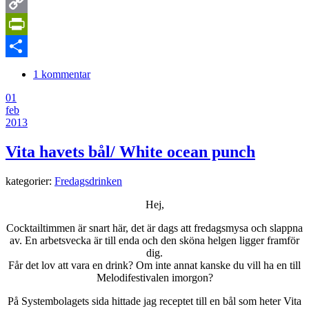
LinkedIn
Copy
Link
PrintFriendly
Dela
1 kommentar
01
feb
2013
Vita havets bål/ White ocean punch
kategorier:
Fredagsdrinken
Hej,
Cocktailtimmen är snart här, det är dags att fredagsmysa och slappna
av. En arbetsvecka är till enda och den sköna helgen ligger framför
dig.
Får det lov att vara en drink? Om inte annat kanske du vill ha en till
Melodifestivalen imorgon?
På Systembolagets sida hittade jag receptet till en bål som heter Vita