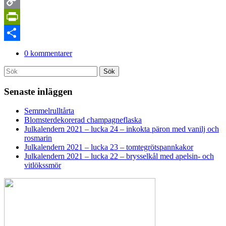
LinkedIn
Copy
Link
PrintFriendly
Dela
0 kommentarer
Search
Sök
for:
Senaste inläggen
Semmelrulltårta
Blomsterdekorerad champagneflaska
Julkalendern 2021 – lucka 24 – inkokta päron med vanilj och
rosmarin
Julkalendern 2021 – lucka 23 – tomtegrötspannkakor
Julkalendern 2021 – lucka 22 – brysselkål med apelsin- och
vitlökssmör