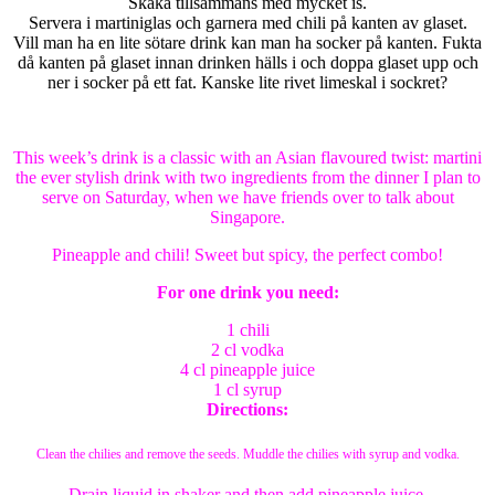
Skaka tillsammans med mycket is.
Servera i martiniglas och garnera med chili på kanten av glaset.
Vill man ha en lite sötare drink kan man ha socker på kanten. Fukta
då kanten på glaset innan drinken hälls i och doppa glaset upp och
ner i socker på ett fat. Kanske lite rivet limeskal i sockret?
This week’s drink is a classic with an Asian flavoured twist: martini
the ever stylish drink with two ingredients from the dinner I plan to
serve on Saturday, when we have friends over to talk about
Singapore.
Pineapple and chili! Sweet but spicy, the perfect combo!
For one drink you need:
1 chili
2 cl vodka
4 cl pineapple juice
1 cl syrup
Directions:
Clean the chilies and remove the seeds. Muddle the chilies with syrup and vodka.
Drain liquid in shaker and then add pineapple juice.