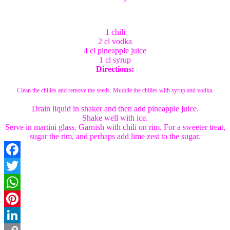
1 chili
2 cl vodka
4 cl pineapple juice
1 cl syrup
Directions:
Clean the chilies and remove the seeds. Muddle the chilies with syrup and vodka.
Drain liquid in shaker and then add pineapple juice.
Shake well with ice.
Serve in martini glass. Garnish with chili on rim. For a sweeter treat,
sugar the rim, and perhaps add lime zest to the sugar.
Facebook
Twitter
WhatsApp
Pinterest