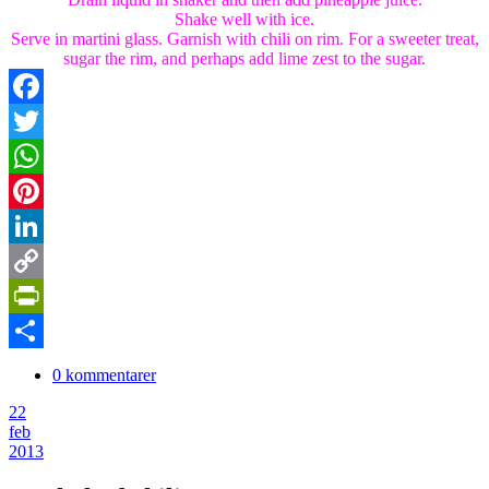
Shake well with ice.
Serve in martini glass. Garnish with chili on rim. For a sweeter treat,
sugar the rim, and perhaps add lime zest to the sugar.
Facebook
Twitter
WhatsApp
Pinterest
LinkedIn
Copy
Link
PrintFriendly
Dela
0 kommentarer
22
feb
2013