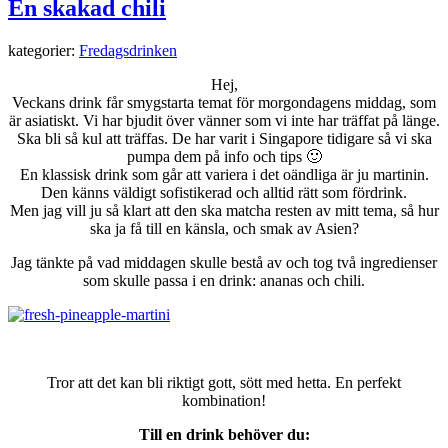
En skakad chili
kategorier:
Fredagsdrinken
Hej,
Veckans drink får smygstarta temat för morgondagens middag, som
är asiatiskt. Vi har bjudit över vänner som vi inte har träffat på länge.
Ska bli så kul att träffas. De har varit i Singapore tidigare så vi ska
pumpa dem på info och tips 🙂
En klassisk drink som går att variera i det oändliga är ju martinin.
Den känns väldigt sofistikerad och alltid rätt som fördrink.
Men jag vill ju så klart att den ska matcha resten av mitt tema, så hur
ska ja få till en känsla, och smak av Asien?
Jag tänkte på vad middagen skulle bestå av och tog två ingredienser
som skulle passa i en drink: ananas och chili.
Tror att det kan bli riktigt gott, sött med hetta. En perfekt
kombination!
Till en drink behöver du: