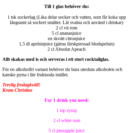
Till 1 glas behöver du:
1 tsk sockerlag (Lika delar socker och vatten, som får koka upp
långsamt så sockret smälter. Låt svalna och använd i drinkar)
2 cl vit rom
5 cl ananasjuice
en skvätt citronjuice
1,5 dl apelsinjuice (gärna färskpressad blodapelsin)
2 cl Absolut Apeach
Allt skakas med is och serveras i ett stort cocktailglas.
För en alkoholfri variant behöver du bara utesluta alkoholen och
kanske pytsa i lite fruktsoda istället.
Trevlig fredagkväll!
Kram Christine
For 1 drink you need:
1 tsp syrup
2 cl white rum
5 cl pineapple juice