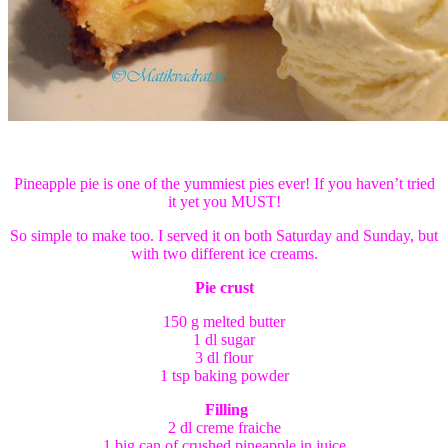
Pineapple pie is one of the yummiest pies ever! If you haven’t tried
it yet you MUST!
So simple to make too. I served it on both Saturday and Sunday, but
with two different ice creams.
Pie crust
150 g melted butter
1 dl sugar
3 dl flour
1 tsp baking powder
Filling
2 dl creme fraiche
1 big can of crushed pineapple in juice