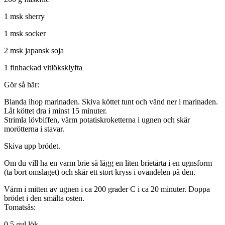
1 msk sherry
1 msk socker
2 msk japansk soja
1 finhackad vitlöksklyfta
Gör så här:
Blanda ihop marinaden. Skiva köttet tunt och vänd ner i marinaden.
Låt köttet dra i minst 15 minuter.
Strimla lövbiffen, värm potatiskroketterna i ugnen och skär
morötterna i stavar.
Skiva upp brödet.
Om du vill ha en varm brie så lägg en liten brietårta i en ugnsform
(ta bort omslaget) och skär ett stort kryss i ovandelen på den.
Värm i mitten av ugnen i ca 200 grader C i ca 20 minuter. Doppa
brödet i den smälta osten.
Tomatsås:
0,5 gul lök