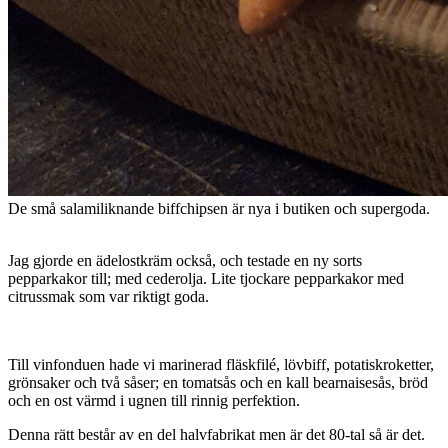
De små salamiliknande biffchipsen är nya i butiken och supergoda.
Jag gjorde en ädelostkräm också, och testade en ny sorts
pepparkakor till; med cederolja. Lite tjockare pepparkakor med
citrussmak som var riktigt goda.
Till vinfonduen hade vi marinerad fläskfilé, lövbiff, potatiskroketter,
grönsaker och två såser; en tomatsås och en kall bearnaisesås, bröd
och en ost värmd i ugnen till rinnig perfektion.
Denna rätt består av en del halvfabrikat men är det 80-tal så är det.