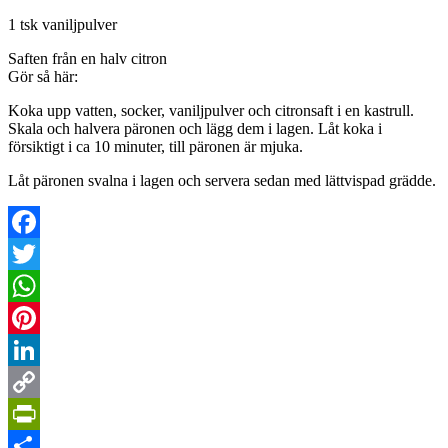
1 tsk vaniljpulver
Saften från en halv citron
Gör så här:
Koka upp vatten, socker, vaniljpulver och citronsaft i en kastrull.
Skala och halvera päronen och lägg dem i lagen. Låt koka i
försiktigt i ca 10 minuter, till päronen är mjuka.
Låt päronen svalna i lagen och servera sedan med lättvispad grädde.
Facebook
Twitter
WhatsApp
Pinterest
LinkedIn
Copy
Link
PrintFriendly