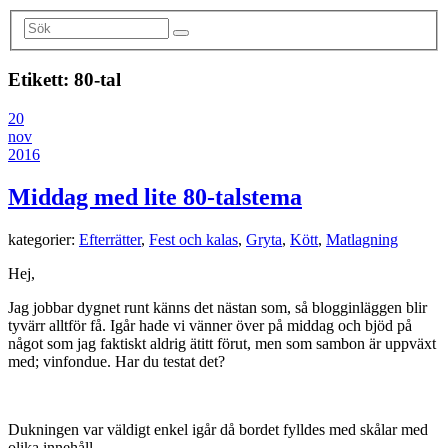
Etikett:
80-tal
20
nov
2016
Middag med lite 80-talstema
kategorier:
Efterrätter
,
Fest och kalas
,
Gryta
,
Kött
,
Matlagning
Hej,
Jag jobbar dygnet runt känns det nästan som, så blogginläggen blir
tyvärr alltför få. Igår hade vi vänner över på middag och bjöd på
något som jag faktiskt aldrig ätitt förut, men som sambon är uppväxt
med; vinfondue. Har du testat det?
Dukningen var väldigt enkel igår då bordet fylldes med skålar med
olika innehåll.