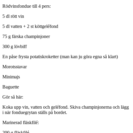
Rödvinsfondue till 4 pers:
5 dl rött vin
5 dl vatten + 2 st köttgeléfond
75 g färska champinjoner
300 g lövbiff
En påse frysta potatiskroketter (man kan ju göra egna så klart)
Morotsstavar
Minimajs
Baguette
Gör så här:
Koka upp vin, vatten och geléfond. Skiva champinjonerna och lägg
i när fonduegrytan ställs på bordet.
Marinerad fläskfilé:
200 g fläskfilé