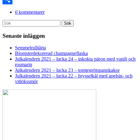
Dela
0 kommentarer
Search
Sök
for:
Senaste inläggen
Semmelrulltårta
Blomsterdekorerad champagneflaska
Julkalendern 2021 – lucka 24 – inkokta päron med vanilj och
rosmarin
Julkalendern 2021 – lucka 23 – tomtegrötspannkakor
Julkalendern 2021 – lucka 22 – brysselkål med apelsin- och
vitlökssmör