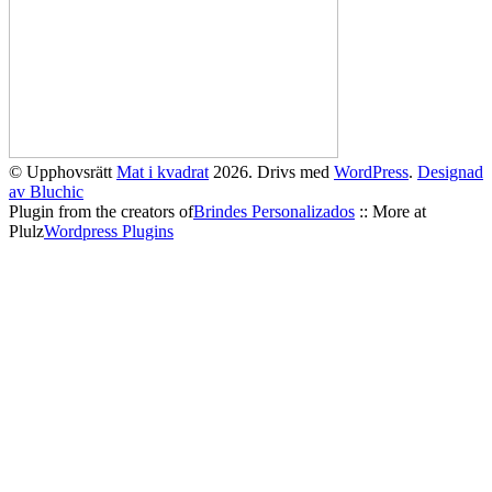
© Upphovsrätt
Mat i kvadrat
2026. Drivs med
WordPress
.
Designad
av Bluchic
Plugin from the creators of
Brindes Personalizados
:: More at
Plulz
Wordpress Plugins