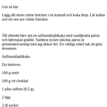
Gör så här:
Lägg allt utom crème fraichen i en kastrull och koka ihop. Låt kallna
och rör sen ner crème fraichen.
Till efterrätt blev det en saffranskladdkaka med vaniljkokta päron
och lättvispad grädde. Sambon tycker inkokta päron är
pensionärsvarning men jag älskar det. En väldigt enkel sak att göra
dessutom.
Saffranskladdkaka
Du behöver:
100 g smör
100 g vit choklad
1 påse saffran (0,5 g)
2 ägg
2 dl socker