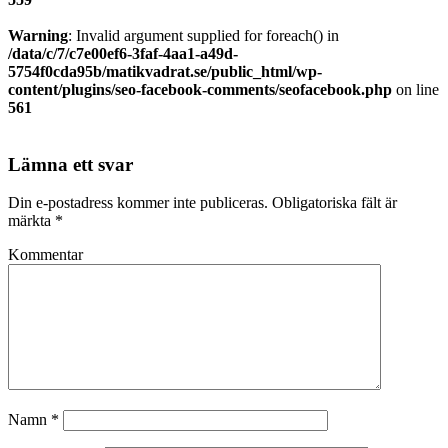
Warning
: Invalid argument supplied for foreach() in
/data/c/7/c7e00ef6-3faf-4aa1-a49d-
5754f0cda95b/matikvadrat.se/public_html/wp-
content/plugins/seo-facebook-comments/seofacebook.php
on line
561
Lämna ett svar
Din e-postadress kommer inte publiceras.
Obligatoriska fält är
märkta
*
Kommentar
Namn
*