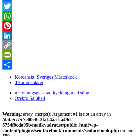
Facebook
Twitter
WhatsApp
Pinterest
LinkedIn
Copy
Link
PrintFriendly
Dela
Koreanskt
,
Sveriges Mästerkock
0 kommentarer
«
Honungsglaserad kyckling med sting
Örebro Saluhall
»
Warning
: array_merge(): Argument #1 is not an array in
/data/c/7/c7e00ef6-3faf-4aa1-a49d-
5754f0cda95b/matikvadrat.se/public_html/wp-
content/plugins/seo-facebook-comments/seofacebook.php
on line
559