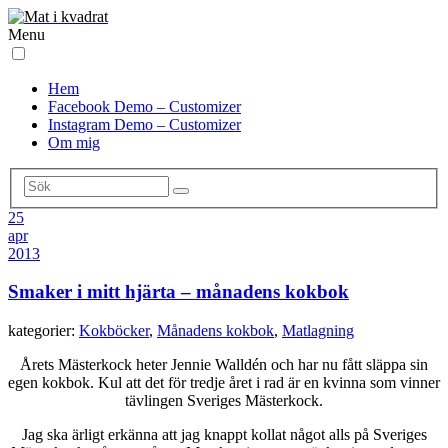
Menu
Hem
Facebook Demo – Customizer
Instagram Demo – Customizer
Om mig
25
apr
2013
Smaker i mitt hjärta – månadens kokbok
kategorier:
Kokböcker
,
Månadens kokbok
,
Matlagning
Årets Mästerkock heter Jennie Walldén och har nu fått släppa sin
egen kokbok. Kul att det för tredje året i rad är en kvinna som vinner
tävlingen Sveriges Mästerkock.
Jag ska ärligt erkänna att jag knappt kollat något alls på Sveriges