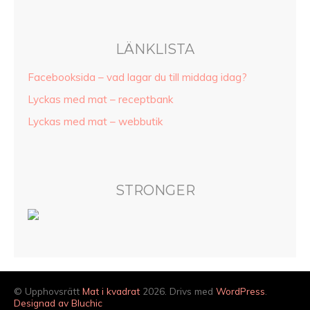
LÄNKLISTA
Facebooksida – vad lagar du till middag idag?
Lyckas med mat – receptbank
Lyckas med mat – webbutik
STRONGER
© Upphovsrätt
Mat i kvadrat
2026. Drivs med
WordPress
.
Designad av Bluchic