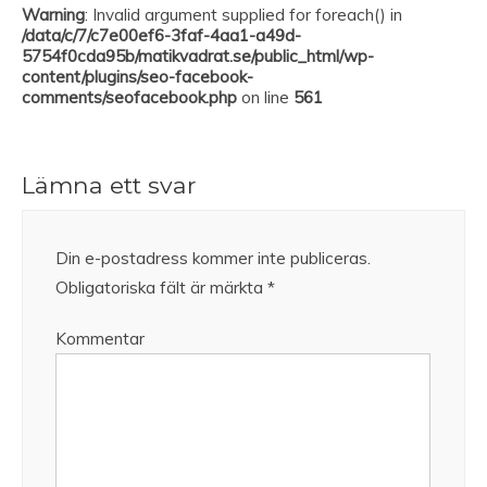
Warning
: Invalid argument supplied for foreach() in
/data/c/7/c7e00ef6-3faf-4aa1-a49d-
5754f0cda95b/matikvadrat.se/public_html/wp-
content/plugins/seo-facebook-
comments/seofacebook.php
on line
561
Lämna ett svar
Din e-postadress kommer inte publiceras.
Obligatoriska fält är märkta
*
Kommentar