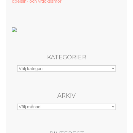
apelsin- och vitlökssmör
KATEGORIER
ARKIV