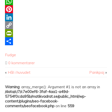
Twitter
WhatsApp
Pinterest
LinkedIn
Copy
Link
PrintFriendly
Dela
Fudge
0 kommentarer
«
Hål i huvudet
Panikpaj
»
Warning
: array_merge(): Argument #1 is not an array in
/data/c/7/c7e00ef6-3faf-4aa1-a49d-
5754f0cda95b/matikvadrat.se/public_html/wp-
content/plugins/seo-facebook-
comments/seofacebook.php
on line
559