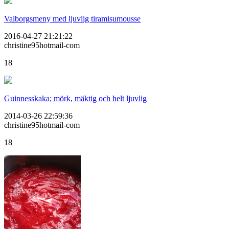
Valborgsmeny med ljuvlig tiramisumousse
2016-04-27 21:21:22
christine95hotmail-com
18
Guinnesskaka; mörk, mäktig och helt ljuvlig
2014-03-26 22:59:36
christine95hotmail-com
18