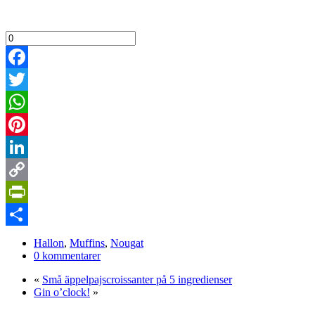
Facebook
Twitter
WhatsApp
Pinterest
LinkedIn
Copy
Link
PrintFriendly
Dela
Hallon
,
Muffins
,
Nougat
0 kommentarer
«
Små äppelpajscroissanter på 5 ingredienser
Gin o’clock!
»