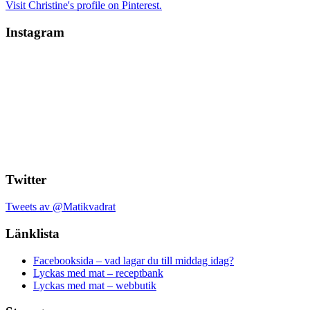
Visit Christine's profile on Pinterest.
Instagram
Twitter
Tweets av @Matikvadrat
Länklista
Facebooksida – vad lagar du till middag idag?
Lyckas med mat – receptbank
Lyckas med mat – webbutik