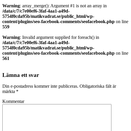
Warning
: array_merge(): Argument #1 is not an array in
/data/c/7/c7e00ef6-3faf-4aa1-a49d-
5754f0cda95b/matikvadrat.se/public_html/wp-
content/plugins/seo-facebook-comments/seofacebook.php
on line
559
Warning
: Invalid argument supplied for foreach() in
/data/c/7/c7e00ef6-3faf-4aa1-a49d-
5754f0cda95b/matikvadrat.se/public_html/wp-
content/plugins/seo-facebook-comments/seofacebook.php
on line
561
Lämna ett svar
Din e-postadress kommer inte publiceras.
Obligatoriska fält är
märkta
*
Kommentar