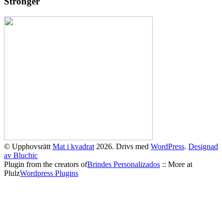
Stronger
© Upphovsrätt
Mat i kvadrat
2026. Drivs med
WordPress
.
Designad
av Bluchic
Plugin from the creators of
Brindes Personalizados
:: More at
Plulz
Wordpress Plugins