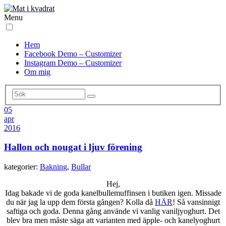
Menu
Hem
Facebook Demo – Customizer
Instagram Demo – Customizer
Om mig
05
apr
2016
Hallon och nougat i ljuv förening
kategorier:
Bakning
,
Bullar
Hej,
Idag bakade vi de goda kanelbullemuffinsen i butiken igen. Missade
du när jag la upp dem första gången? Kolla då
HÄR
! Så vansinnigt
saftiga och goda. Denna gång använde vi vanlig vaniljyoghurt. Det
blev bra men måste säga att varianten med äpple- och kanelyoghurt