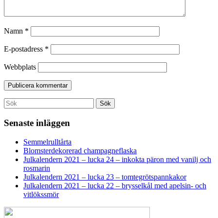
Namn
*
E-postadress
*
Webbplats
Search
Sök
for:
Senaste inläggen
Semmelrulltårta
Blomsterdekorerad champagneflaska
Julkalendern 2021 – lucka 24 – inkokta päron med vanilj och
rosmarin
Julkalendern 2021 – lucka 23 – tomtegrötspannkakor
Julkalendern 2021 – lucka 22 – brysselkål med apelsin- och
vitlökssmör