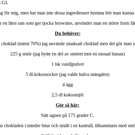
t GI.
ing för mig, men har man inte dessa ingredienser hemma bör man kunna h
r en liten sats som ger tjocka brownies, använder man en större form få
Du behöver:
 choklad (minst 70%) jag använde smaksatt choklad men det gör man s
225 g smör (jag bytte en del av smöret mot en mosad banan)
1 tsk vaniljpulver
5 dl kokossocker (jag valde halva mängden)
4 ägg
2,5 dl kokosmjöl
Gör så här:
Sätt ugnen på 175 grader C.
a chokladen i mindre bitar och smält i en kastrull, tillsammans med smö