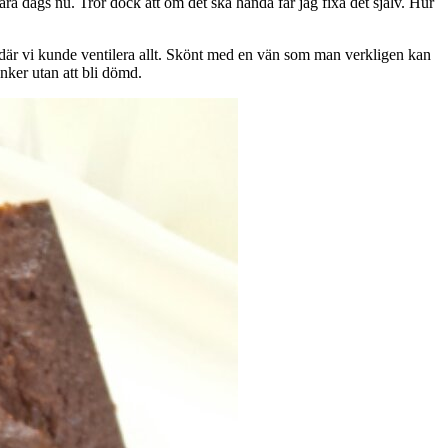
ra dags nu. Tror dock att om det ska hända får jag fixa det själv. Hur
 där vi kunde ventilera allt. Skönt med en vän som man verkligen kan
nker utan att bli dömd.