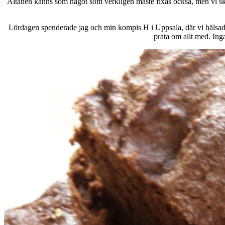
Altanen känns som något som verkligen måste fixas också, men vi ska b
Lördagen spenderade jag och min kompis H i Uppsala, där vi hälsade 
prata om allt med. Ing