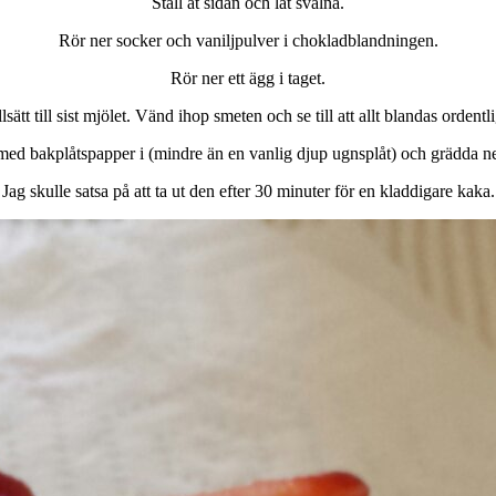
Ställ åt sidan och låt svalna.
Rör ner socker och vaniljpulver i chokladblandningen.
Rör ner ett ägg i taget.
llsätt till sist mjölet. Vänd ihop smeten och se till att allt blandas ordentli
med bakplåtspapper i (mindre än en vanlig djup ugnsplåt) och grädda ne
Jag skulle satsa på att ta ut den efter 30 minuter för en kladdigare kaka.