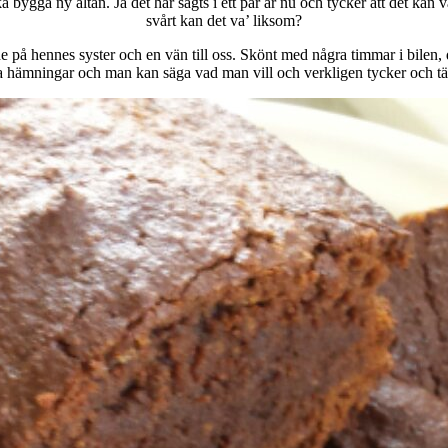
ygga ny altan. Ja det har sagts i ett par år nu och tycker att det kan va
svårt kan det va’ liksom?
på hennes syster och en vän till oss. Skönt med några timmar i bilen,
a hämningar och man kan säga vad man vill och verkligen tycker och tä