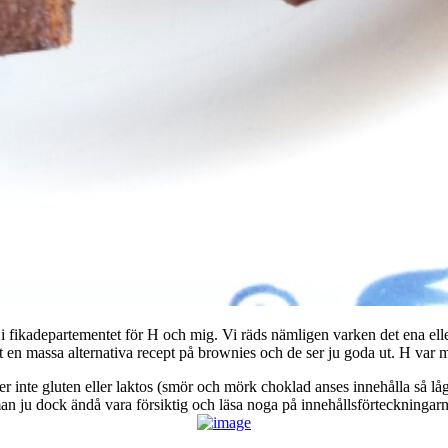
i fikadepartementet för H och mig. Vi räds nämligen varken det ena eller 
ett en massa alternativa recept på brownies och de ser ju goda ut. H var
er inte gluten eller laktos (smör och mörk choklad anses innehålla så lå
an ju dock ändå vara försiktig och läsa noga på innehållsförteckningarn