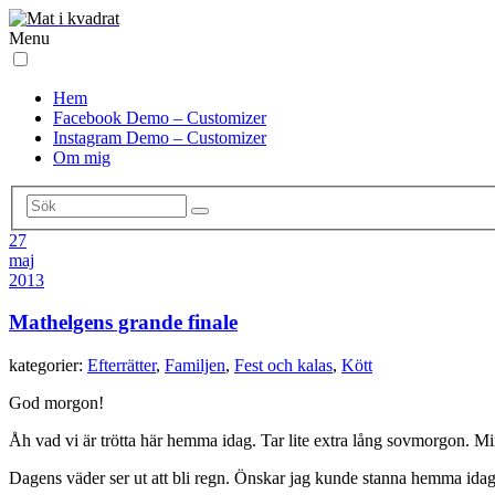
Menu
Hem
Facebook Demo – Customizer
Instagram Demo – Customizer
Om mig
27
maj
2013
Mathelgens grande finale
kategorier:
Efterrätter
,
Familjen
,
Fest och kalas
,
Kött
God morgon!
Åh vad vi är trötta här hemma idag. Tar lite extra lång sovmorgon. Min
Dagens väder ser ut att bli regn. Önskar jag kunde stanna hemma idag.