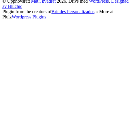
© Upphovsrätt
Mat i kvadrat
2026. Drivs med
WordPress
.
Designad
av Bluchic
Plugin from the creators of
Brindes Personalizados
:: More at
Plulz
Wordpress Plugins