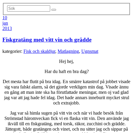
10
jan
2013
Fiskgratäng med vitt vin och grädde
kategorier:
Fisk och skaldjur
,
Matlagning
,
Ugnsmat
Hej hej,
Har du haft en bra dag?
Det mesta har flutit på bra idag. En smärre katastrof på jobbet visade
sig vara falskt alarm, så det gjorde verkligen min dag. Visade ännu
en gång att man inte ska ha förutfattade meningar, men oj vad glad
jag var att jag hade fel idag. Det hade annars inneburit mycket strul
och extrajobb.
Jag var så himla sugen på vitt vin och när vi hade besök från
Strömstad häromveckan fick vi en flaska vitt vin. Den använde jag
ikväll till en fiskgratäng, med torsk, räkor, zucchini och grädde.
Jättegott, både gratängen och vinet, och nu sitter jag och sippar på