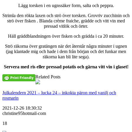
Lägg torsken i en ugnssäker form, salta och peppra.
Strimla den rökta laxen och strö över torsken. Grovriv zucchinin och
strö över fisken . Blanda crème fraiche, grädde och vitt vin med
pressad vitlök och örter.
Häll gräddblandningen över fisken och grädda i ca 20 minuter.
Strö räkorna över gratängen när det återstår några minuter i ugnen
(jag klantade mig och hade i dem från början och det funkar men
räkorna kan bli lite sega).
Servera med ris eller pressad potatis och gärna vitt vin i glaset!
Related Posts
Julkalendern 2021 – lucka 24 – inkokta päron med vanilj och
rosmarin
2021-12-26 18:30:32
christine95hotmail-com
18