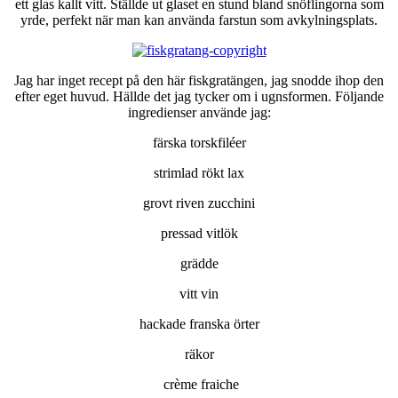
ett glas kallt vitt. Ställde ut glaset en stund bland snöflingorna som
yrde, perfekt när man kan använda farstun som avkylningsplats.
Jag har inget recept på den här fiskgratängen, jag snodde ihop den
efter eget huvud. Hällde det jag tycker om i ugnsformen. Följande
ingredienser använde jag:
färska torskfiléer
strimlad rökt lax
grovt riven zucchini
pressad vitlök
grädde
vitt vin
hackade franska örter
räkor
crème fraiche