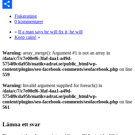
Link
PrintFriendly
Dela
Fiskgratäng
0 kommentarer
«
If a man says he will fix it, he will
Keep calm!
»
Warning
: array_merge(): Argument #1 is not an array in
/data/c/7/c7e00ef6-3faf-4aa1-a49d-
5754f0cda95b/matikvadrat.se/public_html/wp-
content/plugins/seo-facebook-comments/seofacebook.php
on line
559
Warning
: Invalid argument supplied for foreach() in
/data/c/7/c7e00ef6-3faf-4aa1-a49d-
5754f0cda95b/matikvadrat.se/public_html/wp-
content/plugins/seo-facebook-comments/seofacebook.php
on line
561
Lämna ett svar