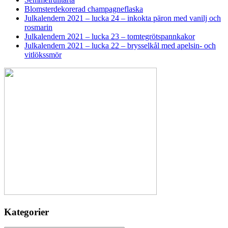
Blomsterdekorerad champagneflaska
Julkalendern 2021 – lucka 24 – inkokta päron med vanilj och
rosmarin
Julkalendern 2021 – lucka 23 – tomtegrötspannkakor
Julkalendern 2021 – lucka 22 – brysselkål med apelsin- och
vitlökssmör
Kategorier