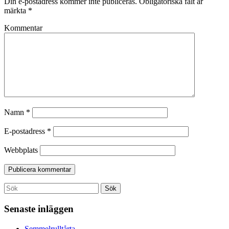
Din e-postadress kommer inte publiceras.
Obligatoriska fält är
märkta
*
Kommentar
Namn
*
E-postadress
*
Webbplats
Search
Sök
for:
Senaste inläggen
Semmelrulltårta