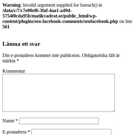
Warning
: Invalid argument supplied for foreach() in
/data/c/7/c7e00ef6-3faf-4aa1-a49d-
5754f0cda95b/matikvadrat.se/public_html/wp-
content/plugins/seo-facebook-comments/seofacebook.php
on line
561
Lämna ett svar
Din e-postadress kommer inte publiceras.
Obligatoriska fält är
märkta
*
Kommentar
Namn
*
E-postadress
*