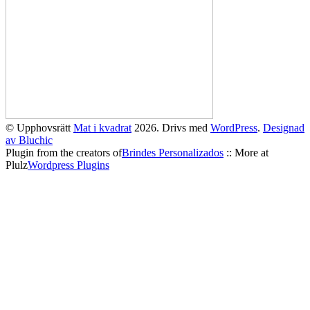
© Upphovsrätt
Mat i kvadrat
2026. Drivs med
WordPress
.
Designad
av Bluchic
Plugin from the creators of
Brindes Personalizados
:: More at
Plulz
Wordpress Plugins