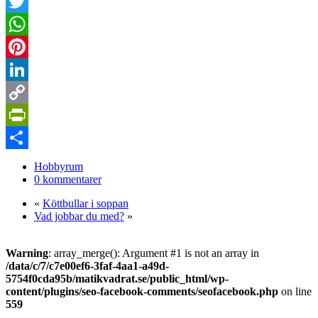
Facebook
Twitter
WhatsApp
Pinterest
LinkedIn
Copy
Link
PrintFriendly
Dela
Hobbyrum
0 kommentarer
«
Köttbullar i soppan
Vad jobbar du med?
»
Warning
: array_merge(): Argument #1 is not an array in
/data/c/7/c7e00ef6-3faf-4aa1-a49d-
5754f0cda95b/matikvadrat.se/public_html/wp-
content/plugins/seo-facebook-comments/seofacebook.php
on line
559