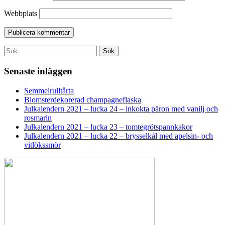
Webbplats
Search
Sök
for:
Senaste inläggen
Semmelrulltårta
Blomsterdekorerad champagneflaska
Julkalendern 2021 – lucka 24 – inkokta päron med vanilj och
rosmarin
Julkalendern 2021 – lucka 23 – tomtegrötspannkakor
Julkalendern 2021 – lucka 22 – brysselkål med apelsin- och
vitlökssmör