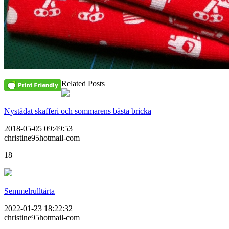
Related Posts
Nystädat skafferi och sommarens bästa bricka
2018-05-05 09:49:53
christine95hotmail-com
18
Semmelrulltårta
2022-01-23 18:22:32
christine95hotmail-com