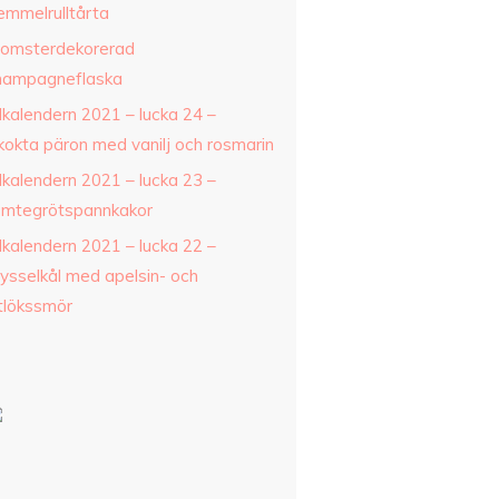
emmelrulltårta
lomsterdekorerad
hampagneflaska
lkalendern 2021 – lucka 24 –
nkokta päron med vanilj och rosmarin
lkalendern 2021 – lucka 23 –
omtegrötspannkakor
lkalendern 2021 – lucka 22 –
rysselkål med apelsin- och
itlökssmör