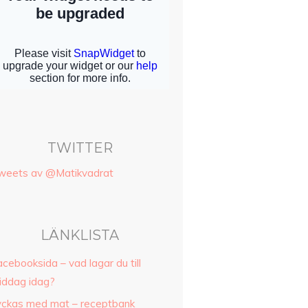
TWITTER
weets av @Matikvadrat
LÄNKLISTA
cebooksida – vad lagar du till
iddag idag?
yckas med mat – receptbank