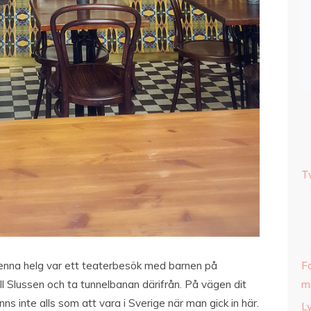
T
denna helg var ett teaterbesök med barnen på
Fa
ill Slussen och ta tunnelbanan därifrån. På vägen dit
m
nns inte alls som att vara i Sverige när man gick in här.
L