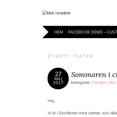
HEM
FACEBOOK DEMO – CUS
ETIKETT:
TEATER
Sommaren i c
27
MAJ
2017
kategorier:
Familjen
,
Mat 
Hej,
Vi är i Stockholm med vänner, och vilken