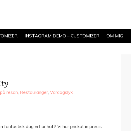
TOMIZER
INSTAGRAM DEMO – CUSTOMIZER
OM MIG
ity
på resan
,
Restauranger
,
Vardagslyx
 fantastisk dag vi har haft! Vi har prickat in precis