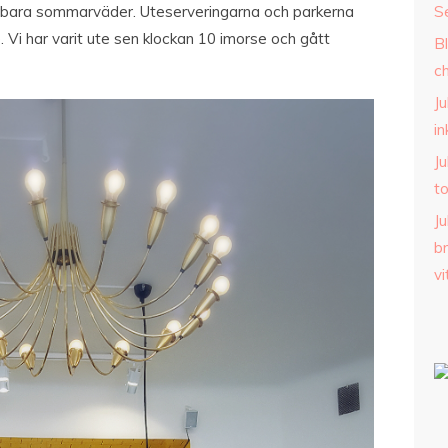
erbara sommarväder. Uteserveringarna och parkerna
S
e. Vi har varit ute sen klockan 10 imorse och gått
B
c
Ju
i
Ju
t
Ju
b
v