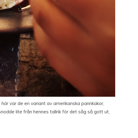
; här var de en variant av amerikanska pannkakor,
odde lite från hennes tallrik för det såg så gott ut,