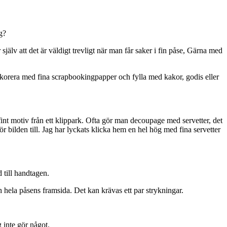
g?
r själv att det är väldigt trevligt när man får saker i fin påse, Gärna med
ekorera med fina scrapbookingpapper och fylla med kakor, godis eller
 fint motiv från ett klippark. Ofta gör man decoupage med servetter, det
ör bilden till. Jag har lyckats klicka hem en hel hög med fina servetter
 till handtagen.
h hela påsens framsida. Det kan krävas ett par strykningar.
 inte gör något.