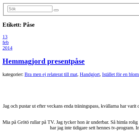
Etikett:
Påse
13
feb
2014
Hemmagjord presentpåse
kategorier:
Bra men ej relaterat till mat
,
Handgjort
,
Istället för en blo
Jag och pustar ut efter veckans enda träningspass, kvällarna har varit
Mia på Grötö rullar på TV. Jag tycker hon är underbar. Så himla rolig oc
har jag inte tidigare sett hennes tv-program. In