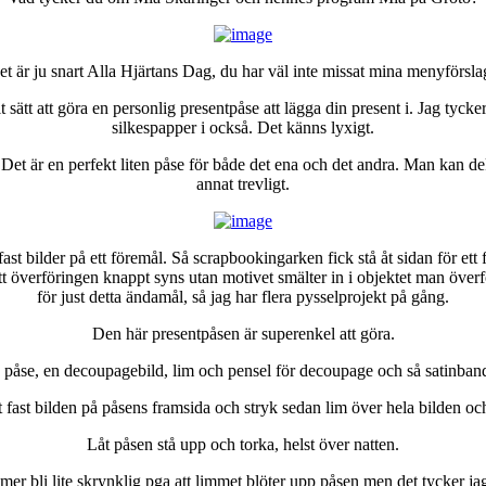
et är ju snart Alla Hjärtans Dag, du har väl inte missat mina menyförsla
t sätt att göra en personlig presentpåse att lägga din present i. Jag tycke
silkespapper i också. Det känns lyxigt.
Det är en perfekt liten påse för både det ena och det andra. Man kan d
annat trevligt.
ast bilder på ett föremål. Så scrapbookingarken fick stå åt sidan för ett
 att överföringen knappt syns utan motivet smälter in i objektet man överf
för just detta ändamål, så jag har flera pysselprojekt på gång.
Den här presentpåsen är superenkel att göra.
påse, en decoupagebild, lim och pensel för decoupage och så satinband
t fast bilden på påsens framsida och stryk sedan lim över hela bilden oc
Låt påsen stå upp och torka, helst över natten.
r bli lite skrynklig pga att limmet blöter upp påsen men det tycker jag