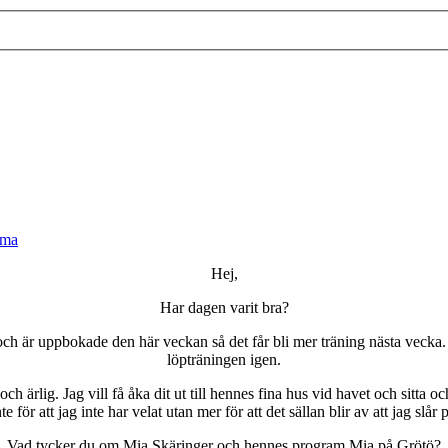
mma
Hej,
Har dagen varit bra?
 och är uppbokade den här veckan så det får bli mer träning nästa vecka.
löpträningen igen.
h ärlig. Jag vill få åka dit ut till hennes fina hus vid havet och sitta oc
te för att jag inte har velat utan mer för att det sällan blir av att jag sl
Vad tycker du om Mia Skäringer och hennes program Mia på Grötö?