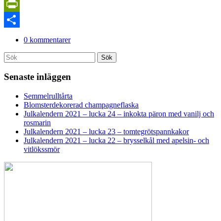
Copy
Link
PrintFriendly
Dela
0 kommentarer
Search
Sök
for:
Senaste inläggen
Semmelrulltårta
Blomsterdekorerad champagneflaska
Julkalendern 2021 – lucka 24 – inkokta päron med vanilj och
rosmarin
Julkalendern 2021 – lucka 23 – tomtegrötspannkakor
Julkalendern 2021 – lucka 22 – brysselkål med apelsin- och
vitlökssmör