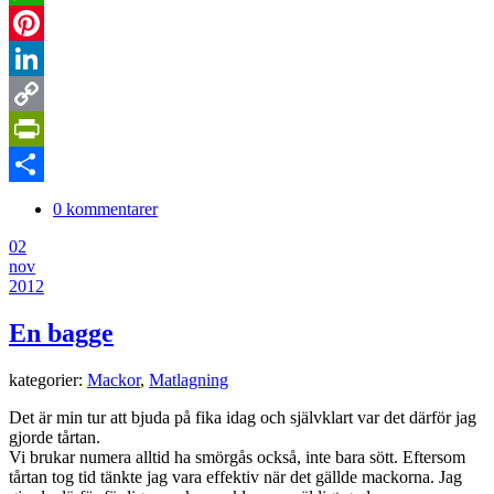
WhatsApp
Pinterest
LinkedIn
Copy
Link
PrintFriendly
Dela
0 kommentarer
02
nov
2012
En bagge
kategorier:
Mackor
,
Matlagning
Det är min tur att bjuda på fika idag och självklart var det därför jag
gjorde tårtan.
Vi brukar numera alltid ha smörgås också, inte bara sött. Eftersom
tårtan tog tid tänkte jag vara effektiv när det gällde mackorna. Jag