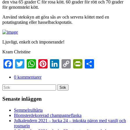
den visa 65 grader C för rosa kött. 60 grader för rött och 70 grader
för genomstekt kött.
Använd stekskyn att göra sås av och servera köttet med en
potatisgratäng eller hasselbackspotatis.
Ljuvligt, enkelt och imponerande!
Kram Christine
Facebook
Twitter
WhatsApp
Pinterest
LinkedIn
Copy
PrintFriendl
Dela
Link
0 kommentarer
Search
Sök
for:
Senaste inläggen
Semmelrulltårta
Blomsterdekorerad champagneflaska
Julkalendern 2021 – lucka 24 – inkokta päron med vanilj och
rosmarin