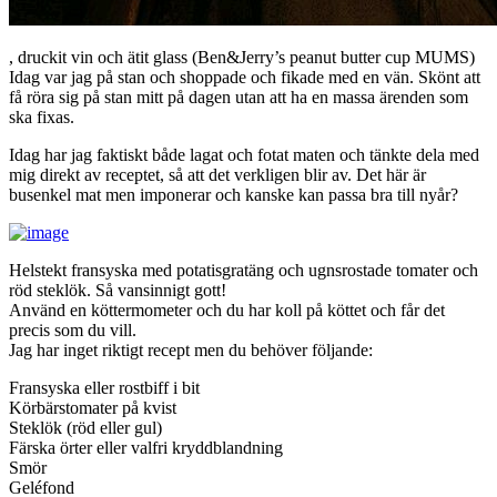
, druckit vin och ätit glass (Ben&Jerry’s peanut butter cup MUMS)
Idag var jag på stan och shoppade och fikade med en vän. Skönt att
få röra sig på stan mitt på dagen utan att ha en massa ärenden som
ska fixas.
Idag har jag faktiskt både lagat och fotat maten och tänkte dela med
mig direkt av receptet, så att det verkligen blir av. Det här är
busenkel mat men imponerar och kanske kan passa bra till nyår?
Helstekt fransyska med potatisgratäng och ugnsrostade tomater och
röd steklök. Så vansinnigt gott!
Använd en köttermometer och du har koll på köttet och får det
precis som du vill.
Jag har inget riktigt recept men du behöver följande:
Fransyska eller rostbiff i bit
Körbärstomater på kvist
Steklök (röd eller gul)
Färska örter eller valfri kryddblandning
Smör
Geléfond