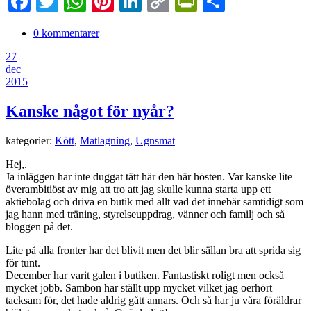
Facebook
Twitter
WhatsApp
Pinterest
LinkedIn
Copy
PrintFriendl
Dela
Link
0 kommentarer
27
dec
2015
Kanske något för nyår?
kategorier:
Kött
,
Matlagning
,
Ugnsmat
Hej,.
Ja inläggen har inte duggat tätt här den här hösten. Var kanske lite
överambitiöst av mig att tro att jag skulle kunna starta upp ett
aktiebolag och driva en butik med allt vad det innebär samtidigt som
jag hann med träning, styrelseuppdrag, vänner och familj och så
bloggen på det.
Lite på alla fronter har det blivit men det blir sällan bra att sprida sig
för tunt.
December har varit galen i butiken. Fantastiskt roligt men också
mycket jobb. Sambon har ställt upp mycket vilket jag oerhört
tacksam för, det hade aldrig gått annars. Och så har ju våra föräldrar