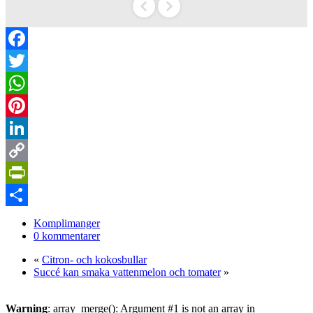
Facebook
Twitter
WhatsApp
Pinterest
LinkedIn
Copy
Link
PrintFriendly
Dela
Komplimanger
0 kommentarer
«
Citron- och kokosbullar
Succé kan smaka vattenmelon och tomater
»
Warning
: array_merge(): Argument #1 is not an array in