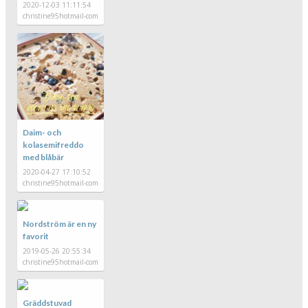
2020-12-03 11:11:54
christine95hotmail-com
Daim- och
kolasemifreddo
med blåbär
2020-04-27 17:10:52
christine95hotmail-com
Nordström är en ny
favorit
2019-05-26 20:55:34
christine95hotmail-com
Gräddstuvad