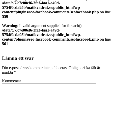
/data/c/7/c7e00ef6-3faf-4aa1-a49d-
5754f0cda95b/matikvadrat.se/public_html/wp-
content/plugins/seo-facebook-comments/seofacebook.php
on line
559
Warning
: Invalid argument supplied for foreach() in
/data/c/7/c7e00ef6-3faf-4aa1-a49d-
5754f0cda95b/matikvadrat.se/public_html/wp-
content/plugins/seo-facebook-comments/seofacebook.php
on line
561
Lämna ett svar
Din e-postadress kommer inte publiceras.
Obligatoriska fält är
märkta
*
Kommentar