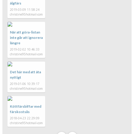
älgfärs
2019-03-09 11:58:24
christine95hotmail-com
När att göra-listan
inte går att ignorera
längre
2019-02-02 10:46:33
christine95hotmail-com
Det här med att äta
nyttigt
2019-01-06 10:39:17
christine95hotmail-com
Köttfärsbiffar med
färskostsås
2018-04-23 22:29:09
christine95hotmail-com