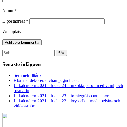
Namn
*
E-postadress
*
Webbplats
Search
Sök
for:
Senaste inläggen
Semmelrulltårta
Blomsterdekorerad champagneflaska
Julkalendern 2021 – lucka 24 – inkokta päron med vanilj och
rosmarin
Julkalendern 2021 – lucka 23 – tomtegrötspannkakor
Julkalendern 2021 – lucka 22 – brysselkål med apelsin- och
vitlökssmör