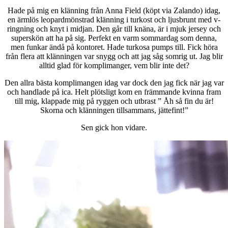
Hade på mig en klänning från Anna Field (köpt via Zalando) idag,
en ärmlös leopardmönstrad klänning i turkost och ljusbrunt med v-
ringning och knyt i midjan. Den går till knäna, är i mjuk jersey och
superskön att ha på sig. Perfekt en varm sommardag som denna,
men funkar ändå på kontoret. Hade turkosa pumps till. Fick höra
från flera att klänningen var snygg och att jag såg somrig ut. Jag blir
alltid glad för komplimanger, vem blir inte det?
Den allra bästa komplimangen idag var dock den jag fick när jag var
och handlade på ica. Helt plötsligt kom en främmande kvinna fram
till mig, klappade mig på ryggen och utbrast ” Åh så fin du är!
Skorna och klänningen tillsammans, jättefint!”
Sen gick hon vidare.