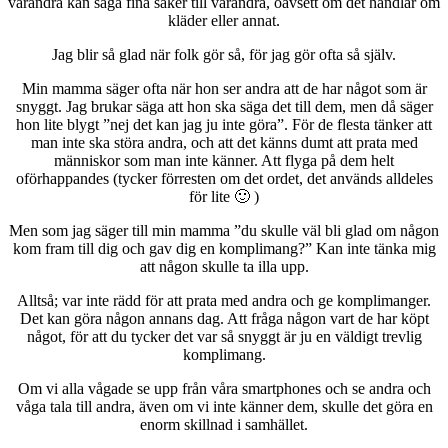
varandra kan säga fina saker till varandra, oavsett om det handlar om
kläder eller annat.
Jag blir så glad när folk gör så, för jag gör ofta så själv.
Min mamma säger ofta när hon ser andra att de har något som är
snyggt. Jag brukar säga att hon ska säga det till dem, men då säger
hon lite blygt ”nej det kan jag ju inte göra”. För de flesta tänker att
man inte ska störa andra, och att det känns dumt att prata med
människor som man inte känner. Att flyga på dem helt
oförhappandes (tycker förresten om det ordet, det används alldeles
för lite 🙂 )
Men som jag säger till min mamma ”du skulle väl bli glad om någon
kom fram till dig och gav dig en komplimang?” Kan inte tänka mig
att någon skulle ta illa upp.
Alltså; var inte rädd för att prata med andra och ge komplimanger.
Det kan göra någon annans dag. Att fråga någon vart de har köpt
något, för att du tycker det var så snyggt är ju en väldigt trevlig
komplimang.
Om vi alla vågade se upp från våra smartphones och se andra och
våga tala till andra, även om vi inte känner dem, skulle det göra en
enorm skillnad i samhället.