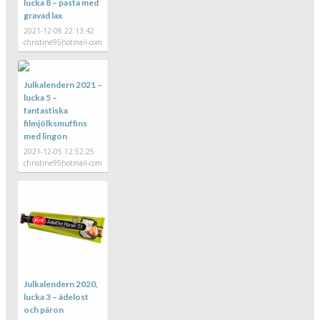
lucka 8 – pasta med
gravad lax
2021-12-08 22:13:42
christine95hotmail-com
Julkalendern 2021 –
lucka 5 –
fantastiska
filmjölksmuffins
med lingon
2021-12-05 12:52:25
christine95hotmail-com
Julkalendern 2020,
lucka 3 – ädelost
och päron