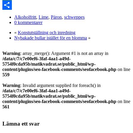
Link
PrintFriendly
Dela
Alkoholfritt
,
Lime
,
Päron
,
schweppes
0 kommentarer
«
Konstutställning och inredning
Nybakade bullar istället för en blomma
»
Warning
: array_merge(): Argument #1 is not an array in
/data/c/7/c7e00ef6-3faf-4aa1-a49d-
5754f0cda95b/matikvadrat.se/public_html/wp-
content/plugins/seo-facebook-comments/seofacebook.php
on line
559
Warning
: Invalid argument supplied for foreach() in
/data/c/7/c7e00ef6-3faf-4aa1-a49d-
5754f0cda95b/matikvadrat.se/public_html/wp-
content/plugins/seo-facebook-comments/seofacebook.php
on line
561
Lämna ett svar