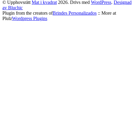
© Upphovsrätt
Mat i kvadrat
2026. Drivs med
WordPress
.
Designad
av Bluchic
Plugin from the creators of
Brindes Personalizados
:: More at
Plulz
Wordpress Plugins