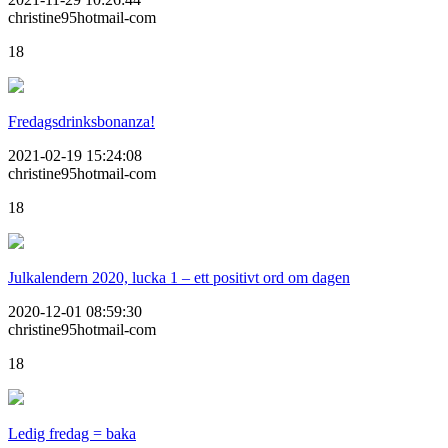
christine95hotmail-com
18
Fredagsdrinksbonanza!
2021-02-19 15:24:08
christine95hotmail-com
18
Julkalendern 2020, lucka 1 – ett positivt ord om dagen
2020-12-01 08:59:30
christine95hotmail-com
18
Ledig fredag = baka