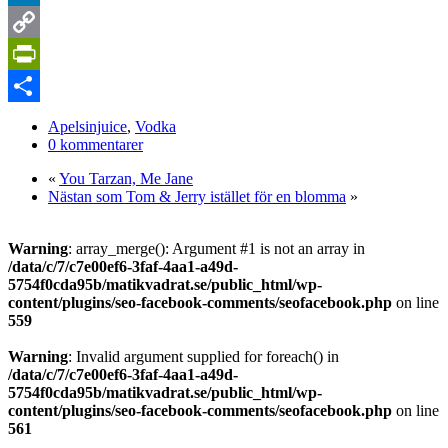
LinkedIn
Copy
Link
PrintFriendly
Dela
Apelsinjuice
,
Vodka
0 kommentarer
«
You Tarzan, Me Jane
Nästan som Tom & Jerry istället för en blomma
»
Warning
: array_merge(): Argument #1 is not an array in
/data/c/7/c7e00ef6-3faf-4aa1-a49d-
5754f0cda95b/matikvadrat.se/public_html/wp-
content/plugins/seo-facebook-comments/seofacebook.php
on line
559
Warning
: Invalid argument supplied for foreach() in
/data/c/7/c7e00ef6-3faf-4aa1-a49d-
5754f0cda95b/matikvadrat.se/public_html/wp-
content/plugins/seo-facebook-comments/seofacebook.php
on line
561