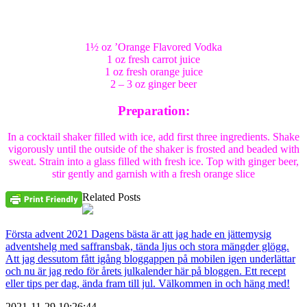
1½ oz ’Orange Flavored Vodka
1 oz fresh carrot juice
1 oz fresh orange juice
2 – 3 oz ginger beer
Preparation:
In a cocktail shaker filled with ice, add first three ingredients. Shake
vigorously until the outside of the shaker is frosted and beaded with
sweat. Strain into a glass filled with fresh ice. Top with ginger beer,
stir gently and garnish with a fresh orange slice
Related Posts
Första advent 2021 Dagens bästa är att jag hade en jättemysig
adventshelg med saffransbak, tända ljus och stora mängder glögg.
Att jag dessutom fått igång bloggappen på mobilen igen underlättar
och nu är jag redo för årets julkalender här på bloggen. Ett recept
eller tips per dag, ända fram till jul. Välkommen in och häng med!
2021-11-29 10:26:44