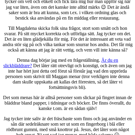
tycker om vett och etikett och fick lära mig hur man uppför sig när
jag var liten, även om det kanske inte alltid märks 😉 Det är ändå
saker som är bra att kunna, som t.ex. i vilken ordning glas och
bestick ska användas på en fin middag eller restaurang.
Till Magdalena skicka folk sina frågor, stort som smått och hon
svarar. På sitt mycket korrekta och utförliga sätt. Jag tycker om det.
Det är en liten glädjekälla för mig. För det är intressant att veta vad
andra stör sig på och vilka tankar som snurrar hos andra. Det får mig
också att känna att jag är rätt vettig, och vem vill inte känna så?
Denna dag börjar jag med en frågeställning.
Är du en
slickbläddrare?
Det låter rätt otrevligt och konstigt, och även om jag
inte har hört just detta ord förut så förstår jag vad den upprörda
personen som skrivit till Maggan menar (tror verkligen inte denna
dam skulle uppskatta att kallas det förresten, så det låter vi
fortsättningsvis bli).
Det som menas här är alltså personer som slickar på fingret innan de
bläddrar bland papper, i tidningar och böcker. De finns överallt, du
kanske t.om. är en sådan själv!
Jag tycker inte saliv är det fräschaste som finns och jag använder en
sån där sedelräknare som ser ut som en fingerborg i blå eller
rödbrunt gummi, med små knottror på. Jesus, det låter som något
helt annat. Ni vet vad jag menar, med båda sakerna 🙂