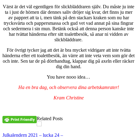
Värst är det väl egentligen för slickbläddraren själv. Du måste ju inte
ta i just de hörnen där dennes saliv dröjer sig kvar, det finns ju mer
av pappret att ta i, men tänk på den stackars kraken som nu har
trycksvärta och pappersmassa och gud vet vad annat på sina fingrar
och sedermera i sin mun. Betänk också att denna person kanske inte
har tvättat händerna efter sitt toalettbesök, så anar ni vidden av
slickbläddrare.
För övrigt tycker jag att det är bra mycket vidrigare att inte tvätta
händerna efter ett toalettbesök, än värre att inte veta vem som gör det
och inte. Sen tar de på dörrhandtag, klappar dig på axeln eller räcker
dig din hand.
You have nooo idea…
Ha en bra dag, och observera dina arbetskamrater!
Kram Christine
Related Posts
Julkalendern 2021 – lucka 24 –