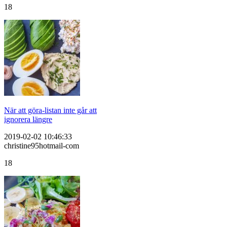
18
När att göra-listan inte går att
ignorera längre
2019-02-02 10:46:33
christine95hotmail-com
18