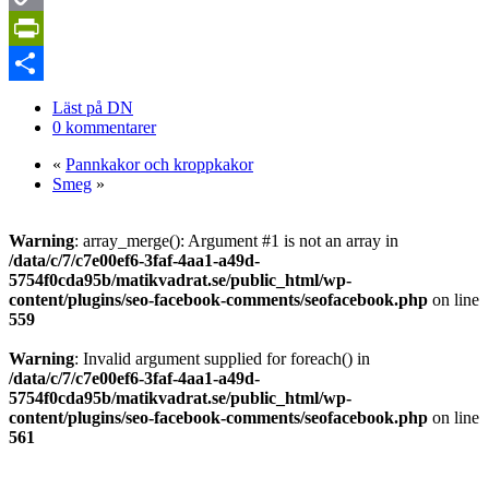
Copy
Link
PrintFriendly
Dela
Läst på DN
0 kommentarer
«
Pannkakor och kroppkakor
Smeg
»
Warning
: array_merge(): Argument #1 is not an array in
/data/c/7/c7e00ef6-3faf-4aa1-a49d-
5754f0cda95b/matikvadrat.se/public_html/wp-
content/plugins/seo-facebook-comments/seofacebook.php
on line
559
Warning
: Invalid argument supplied for foreach() in
/data/c/7/c7e00ef6-3faf-4aa1-a49d-
5754f0cda95b/matikvadrat.se/public_html/wp-
content/plugins/seo-facebook-comments/seofacebook.php
on line
561