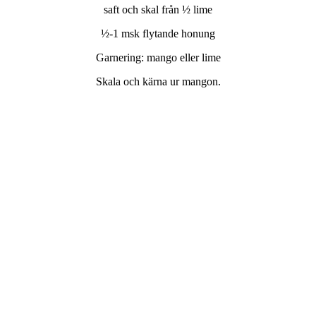
saft och skal från ½ lime
½-1 msk flytande honung
Garnering: mango eller lime
Skala och kärna ur mangon.
Skär fruktköttet i bitar.
Häll allt i en blender och kör till en krämig konsistens.
Häll upp i ett hurricaneglas med is (eventuellt krossad).
Garnera med en mangobit eller limeskiva.
Skål!
Related Posts
Äpplen i kladdkakan, som har fått en egen dag/ Apples in the
brownie, which now has its own day
2013-11-07 21:25:31
christine95hotmail-com