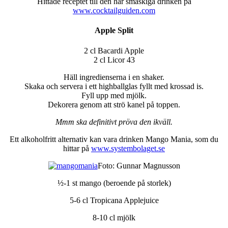
Hittade receptet till den här smaskiga drinken på
www.cocktailguiden.com
Apple Split
2 cl Bacardi Apple
2 cl Licor 43
Häll ingredienserna i en shaker.
Skaka och servera i ett highballglas fyllt med krossad is.
Fyll upp med mjölk.
Dekorera genom att strö kanel på toppen.
Mmm ska definitivt pröva den ikväll.
Ett alkoholfritt alternativ kan vara drinken Mango Mania, som du
hittar på
www.systembolaget.se
Foto: Gunnar Magnusson
½-1 st mango (beroende på storlek)
5-6 cl Tropicana Applejuice
8-10 cl mjölk