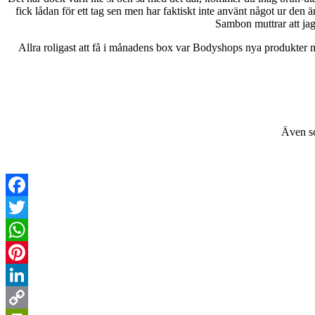
fick lådan för ett tag sen men har faktiskt inte använt något ur den ä
Sambon muttrar att jag
Allra roligast att få i månadens box var Bodyshops nya produkter med
Även sc
Facebook
Twitter
WhatsApp
Pinterest
LinkedIn