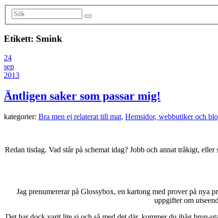
Etikett:
Smink
24
sep
2013
Äntligen saker som passar mig!
kategorier:
Bra men ej relaterat till mat
,
Hemsidor, webbutiker och bl
Redan tisdag. Vad står på schemat idag? Jobb och annat tråkigt, eller 
Jag prenumererar på Glossybox, en kartong med prover på nya produ
uppgifter om utseende
Det har dock varit lite si och så med det där, kommer du ihåg brun-u