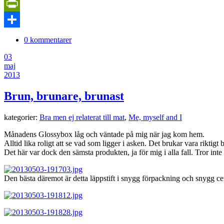
Copy
Link
PrintFriendly
Dela
0 kommentarer
03
maj
2013
Brun, brunare, brunast
kategorier:
Bra men ej relaterat till mat
,
Me, myself and I
Månadens Glossybox låg och väntade på mig när jag kom hem.
Alltid lika roligt att se vad som ligger i asken. Det brukar vara riktigt 
Det här var dock den sämsta produkten, ja för mig i alla fall. Tror in
Den bästa däremot är detta läppstift i snygg förpackning och snygg cer