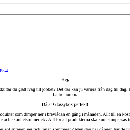
oggar
Hej,
skuttar du glatt iväg till jobbet? Det där kan ju variera från dag till d
bättre humör.
Då är Glossybox perfekt!
kter som dimper ner i brevlådan en gång i månaden. Allt till en kostna
 och skönhetsrutiner etc. Allt för att produkterna ska kunna anpassas t
tan-sol-sprayen jag fick innan sommaren? Men den här gången har de lyck