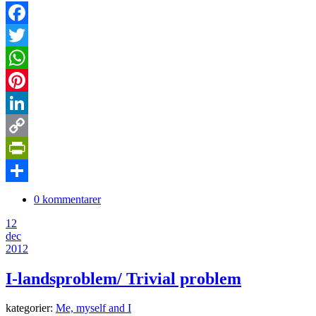
Facebook
Twitter
WhatsApp
Pinterest
LinkedIn
Copy
Link
PrintFriendly
Dela
0 kommentarer
12
dec
2012
I-landsproblem/ Trivial problem
kategorier:
Me, myself and I