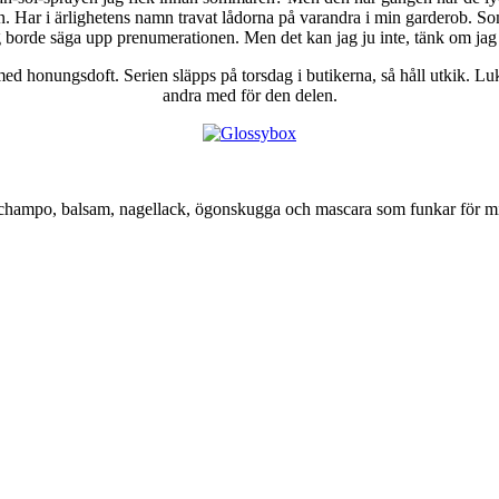
n. Har i ärlighetens namn travat lådorna på varandra i min garderob. Som d
 borde säga upp prenumerationen. Men det kan jag ju inte, tänk om jag 
 honungsdoft. Serien släpps på torsdag i butikerna, så håll utkik. Lukta
andra med för den delen.
hampo, balsam, nagellack, ögonskugga och mascara som funkar för m