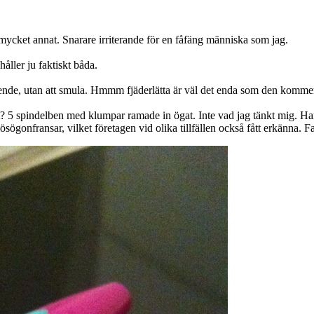
 mycket annat. Snarare irriterande för en fåfäng människa som jag.
åller ju faktiskt båda.
eende, utan att smula. Hmmm fjäderlätta är väl det enda som den kommer
5 spindelben med klumpar ramade in ögat. Inte vad jag tänkt mig. Har nå
sögonfransar, vilket företagen vid olika tillfällen också fått erkänna. 