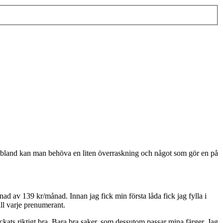
ag. Ibland kan man behöva en liten överraskning och något som gör en på
d av 139 kr/månad. Innan jag fick min första låda fick jag fylla i
ill varje prenumerant.
ats riktigt bra. Bara bra saker, som dessutom passar mina färger. Jag