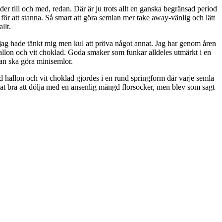
der till och med, redan. Där är ju trots allt en ganska begränsad period
 för att stanna. Så smart att göra semlan mer take away-vänlig och lätt
llt.
jag hade tänkt mig men kul att pröva något annat. Jag har genom åren
llon och vit choklad. Goda smaker som funkar alldeles utmärkt i en
an ska göra minisemlor.
d hallon och vit choklad gjordes i en rund springform där varje semla
fsat bra att dölja med en ansenlig mängd florsocker, men blev som sagt