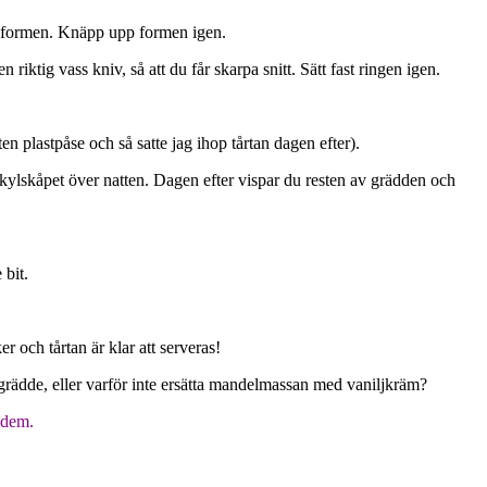
av formen. Knäpp upp formen igen.
ktig vass kniv, så att du får skarpa snitt. Sätt fast ringen igen.
en plastpåse och så satte jag ihop tårtan dagen efter).
 kylskåpet över natten. Dagen efter vispar du resten av grädden och
 bit.
 och tårtan är klar att serveras!
rädde, eller varför inte ersätta mandelmassan med vaniljkräm?
a dem.