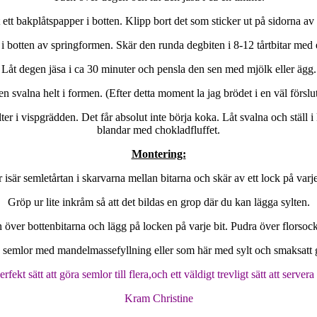
t ett bakplåtspapper i botten. Klipp bort det som sticker ut på sidorna 
botten av springformen. Skär den runda degbiten i 8-12 tårtbitar med en ri
Låt degen jäsa i ca 30 minuter och pensla den sen med mjölk eller ägg.
 svalna helt i formen. (Efter detta moment la jag brödet i en väl förslut
 i vispgrädden. Det får absolut inte börja koka. Låt svalna och ställ i
blandar med chokladfluffet.
Montering:
 isär semletårtan i skarvarna mellan bitarna och skär av ett lock på varje
Gröp ur lite inkråm så att det bildas en grop där du kan lägga sylten.
över bottenbitarna och lägg på locken på varje bit. Pudra över florsocker
 semlor med mandelmassefyllning eller som här med sylt och smaksatt g
erfekt sätt att göra semlor till flera,och ett väldigt trevligt sätt att server
Kram Christine