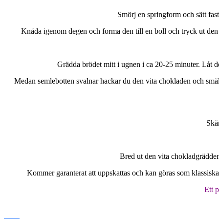
Smörj en springform och sätt fas
Knåda igenom degen och forma den till en boll och tryck ut den i 
Grädda brödet mitt i ugnen i ca 20-25 minuter. Låt den
Medan semlebotten svalnar hackar du den vita chokladen och smälter
Skär
Bred ut den vita chokladgrädden 
Kommer garanterat att uppskattas och kan göras som klassiska
Ett p