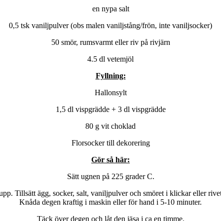
en nypa salt
0,5 tsk vaniljpulver (obs malen vaniljstång/frön, inte vaniljsocker)
50 smör, rumsvarmt eller riv på rivjärn
4.5 dl vetemjöl
Fyllning:
Hallonsylt
1,5 dl vispgrädde + 3 dl vispgrädde
80 g vit choklad
Florsocker till dekorering
Gör så här:
Sätt ugnen på 225 grader C.
upp. Tillsätt ägg, socker, salt, vaniljpulver och smöret i klickar eller rivet
Knåda degen kraftig i maskin eller för hand i 5-10 minuter.
Täck över degen och låt den jäsa i ca en timme.