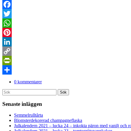
Facebook
Twitter
WhatsApp
Pinterest
LinkedIn
Copy
Link
PrintFriendly
Dela
0 kommentarer
Search
Sök
for:
Senaste inläggen
Semmelrulltårta
Blomsterdekorerad champagneflaska
Julkalendern 2021 – lucka 24 – inkokta päron med vanilj och r
Julkalendern 2021 – lucka 23 – tomtegrötspannkakor