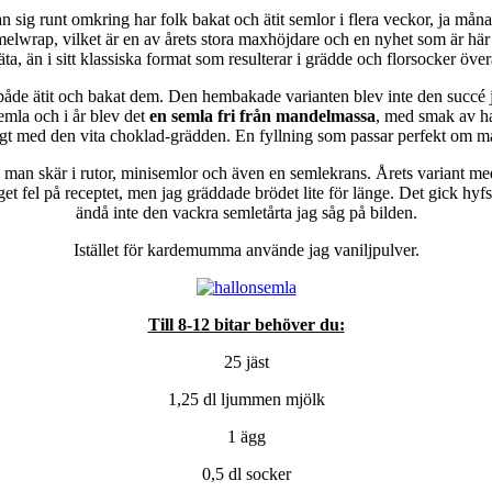
an sig runt omkring har folk bakat och ätit semlor i flera veckor, ja måna
semmelwrap, vilket är en av årets stora maxhöjdare och en nyhet som är här
 äta, än i sitt klassiska format som resulterar i grädde och florsocker övera
både ätit och bakat dem. Den hembakade varianten blev inte den succé 
emla och i år blev det
en semla fri från mandelmassa
, med smak av ha
igt med den vita choklad-grädden. En fyllning som passar perfekt om m
 man skär i rutor, minisemlor och även en semlekrans. Årets variant me
get fel på receptet, men jag gräddade brödet lite för länge. Det gick hy
ändå inte den vackra semletårta jag såg på bilden.
Istället för kardemumma använde jag vaniljpulver.
Till 8-12 bitar behöver du:
25 jäst
1,25 dl ljummen mjölk
1 ägg
0,5 dl socker