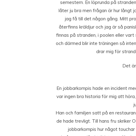
semestern. En löprunda på stranden 
låter ju bra men frågan är hur långt 
jag få till det någon gång. Mitt p
återfinns kräldjur och jag är så pani
finnas på stranden, i poolen eller vart
och därmed blir inte träningen så inten
drar mig för strand
Det är
En jobbarkompis hade en incident me
var ingen bra historia för mig att hö
j
Han och familjen satt på en restauran
de hade trevligt. Till hans fru skriker
jobbarkompis hur något toucha