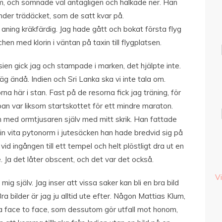
em, och somnade väl antagligen och halkade ner. Han
 under trädäcket, som de satt kvar på.
n aning kräkfärdig. Jag hade gått och bokat första flyg
hen med klorin i väntan på taxin till flygplatsen.
ien gick jag och stampade i marken, det hjälpte inte.
äg ändå. Indien och Sri Lanka ska vi inte tala om.
rna här i stan. Fast på de resorna fick jag träning, för
pan var liksom startskottet för ett mindre maraton.
och med ormtjusaren själv med mitt skrik. Han fattade
in vita pytonorm i jutesäcken han hade bredvid sig på
id ingången till ett tempel och helt plöstligt dra ut en
. Ja det låter obscent, och det var det också.
Vi
mig själv. Jag inser att vissa saker kan bli en bra bild
ra bilder är jag ju alltid ute efter. Någon Mattias Klum,
a face to face, som dessutom gör utfall mot honom,