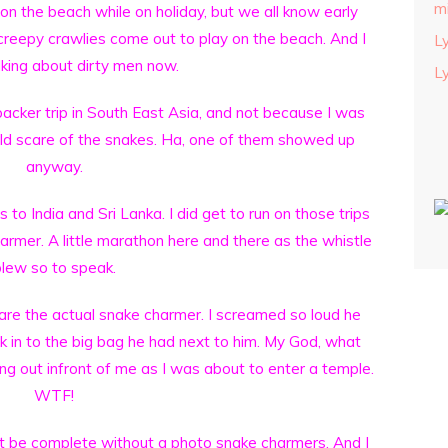
m
 on the beach while on holiday, but we all know early
creepy crawlies come out to play on the beach. And I
L
lking about dirty men now.
L
cker trip in South East Asia, and not because I was
ld scare of the snakes. Ha, one of them showed up
anyway.
 to India and Sri Lanka. I did get to run on those trips
armer. A little marathon here and there as the whistle
lew so to speak.
care the actual snake charmer. I screamed so loud he
k in to the big bag he had next to him. My God, what
ng out infront of me as I was about to enter a temple.
WTF!
not be complete without a photo snake charmers. And I