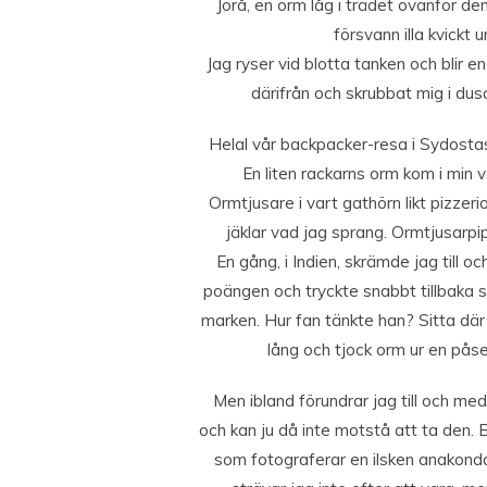
Jorå, en orm låg i trädet ovanför d
försvann illa kvickt
Jag ryser vid blotta tanken och blir e
därifrån och skrubbat mig i dusc
Helal vår backpacker-resa i Sydostas
En liten rackarns orm kom i min v
Ormtjusare i vart gathörn likt pizzerio
jäklar vad jag sprang. Ormtjusarpi
En gång, i Indien, skrämde jag till 
poängen och tryckte snabbt tillbaka s
marken. Hur fan tänkte han? Sitta där v
lång och tjock orm ur en påse
Men ibland förundrar jag till och med 
och kan ju då inte motstå att ta den. B
som fotograferar en ilsken anakond