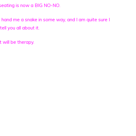
seating is now a BIG NO-NO.
ll hand me a snake in some way, and I am quite sure I
 tell you all about it.
It will be therapy.