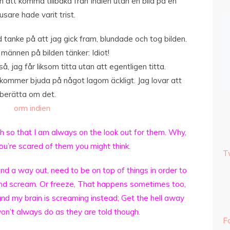
en att komma tillbaka från Indien utan en bild på en
usare hade varit trist.
 tanke på att jag gick fram, blundade och tog bilden.
männen på bilden tänker: Idiot!
å, jag får liksom titta utan att egentligen titta.
ommer bjuda på något lagom äckligt. Jag lovar att
berätta om det.
h so that I am always on the look out for them. Why,
 you’re scared of them you might think.
T
ind a way out, need to be on top of things in order to
and scream. Or freeze, That happens sometimes too,
and my brain is screaming instead; Get the hell away
won’t always do as they are told though.
Fa