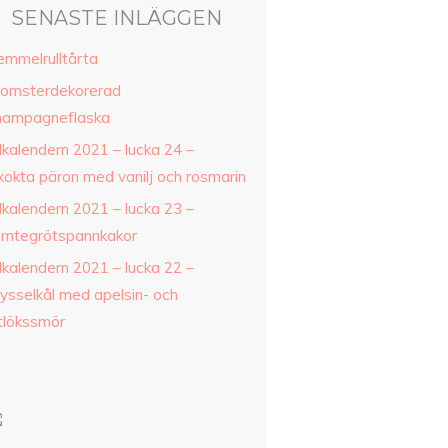
SENASTE INLÄGGEN
emmelrulltårta
lomsterdekorerad
hampagneflaska
lkalendern 2021 – lucka 24 –
nkokta päron med vanilj och rosmarin
lkalendern 2021 – lucka 23 –
omtegrötspannkakor
lkalendern 2021 – lucka 22 –
rysselkål med apelsin- och
itlökssmör