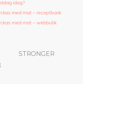
iddag idag?
yckas med mat – receptbank
yckas med mat – webbutik
STRONGER