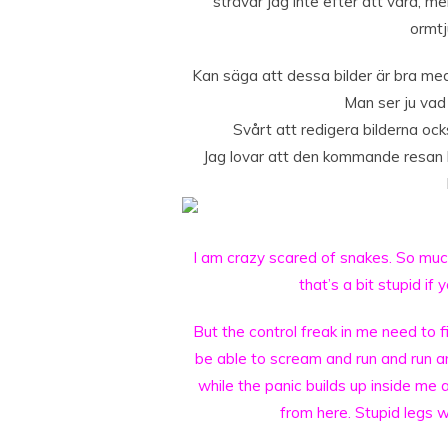
strävar jag inte efter att vara, m
ormtj
Kan säga att dessa bilder är bra med
Man ser ju vad 
Svårt att redigera bilderna ocks
Jag lovar att den kommande resan k
I am crazy scared of snakes. So muc
that’s a bit stupid if
But the control freak in me need to f
be able to scream and run and run 
while the panic builds up inside me 
from here. Stupid legs 