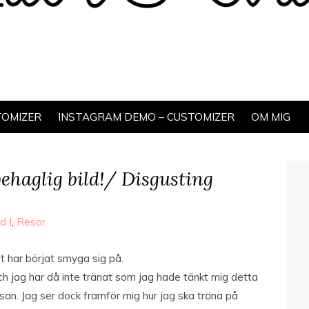
TOMIZER
INSTAGRAM DEMO – CUSTOMIZER
OM MIG
ehaglig bild!/ Disgusting
d I
,
Resor
t har börjat smyga sig på.
h jag har då inte tränat som jag hade tänkt mig detta
esan. Jag ser dock framför mig hur jag ska träna på