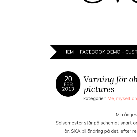
HEM
FACEBOOK DEMO – CUS
Varning för ob
20
FEB
pictures
2013
kategorier:
Me, myself an
Min ånges
Solsemester står på schemat snart oc
år. SKA bli ändring på det, efter r