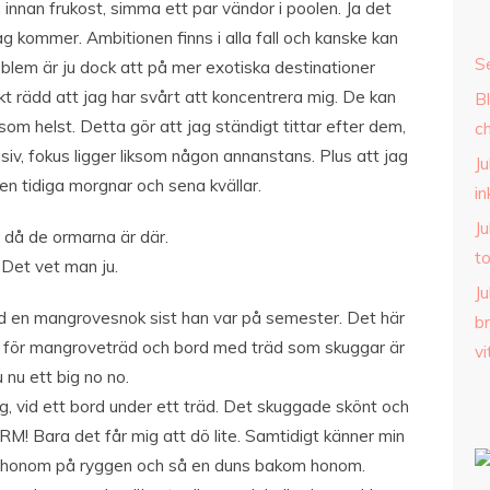
innan frukost, simma ett par vändor i poolen. Ja det
jag kommer. Ambitionen finns i alla fall och kanske kan
S
roblem är ju dock att på mer exotiska destinationer
skt rädd att jag har svårt att koncentrera mig. De kan
B
 som helst. Detta gör att jag ständigt tittar efter dem,
c
siv, fokus ligger liksom någon annanstans. Plus att jag
Ju
en tidiga morgnar och sena kvällar.
i
Ju
 då de ormarna är där.
t
Det vet man ju.
Ju
d en mangrovesnok sist han var på semester. Det här
b
ra, för mangroveträd och bord med träd som skuggar är
v
u nu ett big no no.
g, vid ett bord under ett träd. Det skuggade skönt och
 ORM! Bara det får mig att dö lite. Samtidigt känner min
r honom på ryggen och så en duns bakom honom.