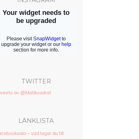
INSTAGRAM
TWITTER
weets av @Matikvadrat
LÄNKLISTA
cebooksida – vad lagar du till