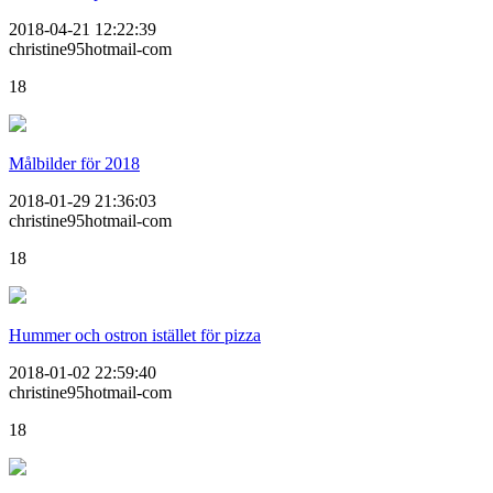
2018-04-21 12:22:39
christine95hotmail-com
18
Målbilder för 2018
2018-01-29 21:36:03
christine95hotmail-com
18
Hummer och ostron istället för pizza
2018-01-02 22:59:40
christine95hotmail-com
18