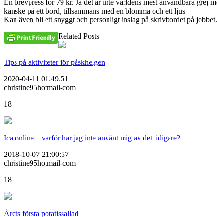
En brevpress för 79 kr. Ja det är inte världens mest användbara grej men
kanske på ett bord, tillsammans med en blomma och ett ljus.
Kan även bli ett snyggt och personligt inslag på skrivbordet på jobbet.
Related Posts
Tips på aktiviteter för påskhelgen
2020-04-11 01:49:51
christine95hotmail-com
18
Ica online – varför har jag inte använt mig av det tidigare?
2018-10-07 21:00:57
christine95hotmail-com
18
Årets första potatissallad