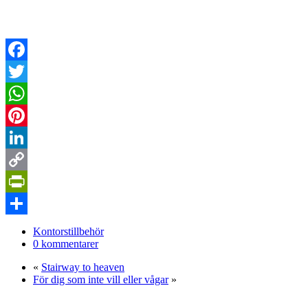
Facebook
Twitter
WhatsApp
Pinterest
LinkedIn
Copy
Link
PrintFriendly
Dela
Kontorstillbehör
0 kommentarer
«
Stairway to heaven
För dig som inte vill eller vågar
»