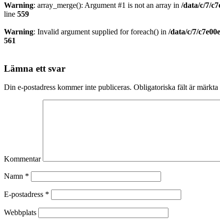
Warning
: array_merge(): Argument #1 is not an array in
/data/c/7/c
line
559
Warning
: Invalid argument supplied for foreach() in
/data/c/7/c7e0
561
Lämna ett svar
Din e-postadress kommer inte publiceras.
Obligatoriska fält är märkta
Kommentar
Namn
*
E-postadress
*
Webbplats